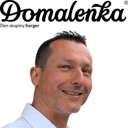
Na vašom súkromí nám záleží
člen skupiny
Sorger
Chceme vám neustále poskytovať tie najlepšie služby.
Vzhľadom k platnej legislatíve od vás ale potrebujeme súhlas
s používaním súborov cookies.
Viac o personalizácii a meraní
Aby sme vedeli, čo sa deje na webových stránkach a aby sme
vám mohli prispôsobiť ponuky na mieru či reklamu,
používame cookies a taktiež
služby spoločnosti Google
.
Čo sú cookies?
Cookies sú malé textové súbory, ktoré môžu byť používané
webovými stránkami, aby zefektívnili používateľský zážitok.
Vďaka cookies vám môžeme ponúkať služby podľa toho, čo
naozaj hľadáte a chcete nájsť.
Kedykoľvek sa môžete slobodne rozhodnúť, ktoré typy
používania cookies chcete umožniť.
Zákon uvádza, že môžeme ukladať cookies na vašom