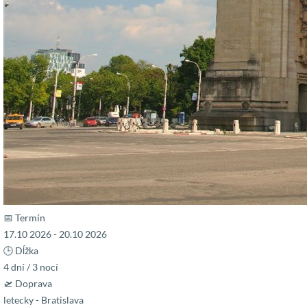
📅 Termín
17.10 2026 - 20.10 2026
🕒 Dĺžka
4 dní / 3 nocí
🛫 Doprava
letecky - Bratislava