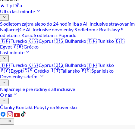
🔥 Tip Dňa
Ultra last minute
S odletom zajtra alebo do 24 hodín
Iba s All Inclusive stravovaním
Najlacnejšie All Inclusive dovolenky
S odletom z Bratislavy
S
odletom z Košíc
S odletom z Popradu
🇹🇷 Turecko
🇨🇾 Cyprus
🇧🇬 Bulharsko
🇹🇳 Tunisko
🇪🇬
Egypt
🇬🇷 Grécko
Last minute
🇹🇷 Turecko
🇨🇾 Cyprus
🇧🇬 Bulharsko
🇹🇳 Tunisko
🇪🇬 Egypt
🇬🇷 Grécko
🇮🇹 Taliansko
🇪🇸 Španielsko
Dovolenky s deťmi
Najlacnejšie pre rodiny s all inclusive
O nás
Články
Kontakt
Pobyty na Slovensku