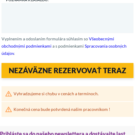
Vyplnením a odoslaním formulára súhlasím so
Všeobecnými
obchodnými podmienkami
a s podmienkami
Spracovania osobných
údajov
.
NEZÁVÄZNE REZERVOVAŤ TERAZ
Vyhradzujeme si chybu v cenách a termínoch.
Konečná cena bude potvrdená našim pracovníkom !
Prihláste sa do našeho newslettera a dostávajte last