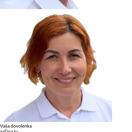
zariadení, pokiaľ sú nevyhnutne nutné pre prevádzku tejto
stránky. Pre všetky ostatné typy cookies potrebujeme vaše
povolenie.
Cookies, ktoré používame
Technické a nevyhnutné cookies
Analytické a marketingové cookies
Reklamné úložisko
Reklamné používateľské dáta
Personalizácia reklám
Odmietnuť
Povoliť vybrané
Povoliť všetko
Vaša dovolenka
začína tu