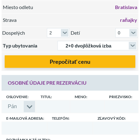
Miesto odletu
Bratislava
Strava
raňajky
Dospelých
Detí
Typ ubytovania
Prepočítať cenu
OSOBNÉ ÚDAJE PRE REZERVÁCIU
OSLOVENIE:
TITUL:
MENO:
PRIEZVISKO:
E-MAILOVÁ ADRESA:
TELEFÓN:
ZĽAVOVÝ KÓD:
POZNÁMKA K ZÁJAZDU: