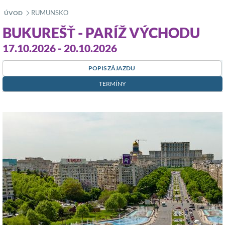
RUMUNSKO
ÚVOD
»
BUKUREŠŤ - PARÍŽ VÝCHODU
17.10.2026 - 20.10.2026
POPIS ZÁJAZDU
TERMÍNY