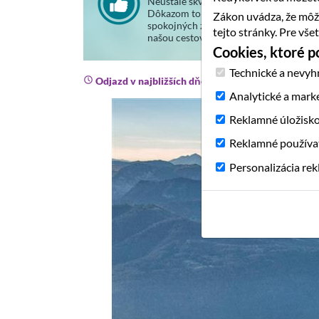
Neustále skvalitňujeme svoje služby.
Dôkazom toho je stále väčší počet
Zákon uvádza, že môž
spokojných zákazníkov, ktorí cestujú s
tejto stránky. Pre vš
našou cestovnou agentúrou.
Cookies, ktoré 
Technické a nevyh
Odjazd v najbližších dňoch
Analytické a mark
Reklamné úložisk
Reklamné používa
Personalizácia re