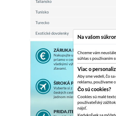
Taliansko
Tunisko
Turecko
Exotické dovolenky
Na vašom súkrom
ZÁRUKA NAJNIŽŠEJ CENY
Chceme vám neustále p
Nakupujte u nás za rovnaké ceny, ako
súhlas s používaním s
priamo v cestovnej kancelárii, so
všetkými výhodami a vernostnými
Viac o personaliz
zľavami.
Aby sme vedeli, čo sa
reklamu, používame c
ŠIROKÁ PONUKA ZÁJAZDOV
Vyberte si z ponuky slovenských a
Čo sú cookies?
českých cestovných kancelárií na
Cookies sú malé texto
jednom mieste.
používateľský zážito
nájsť.
PRIDAJTE SA K SPOKOJNÝM
Kedykoľvek sa môžete