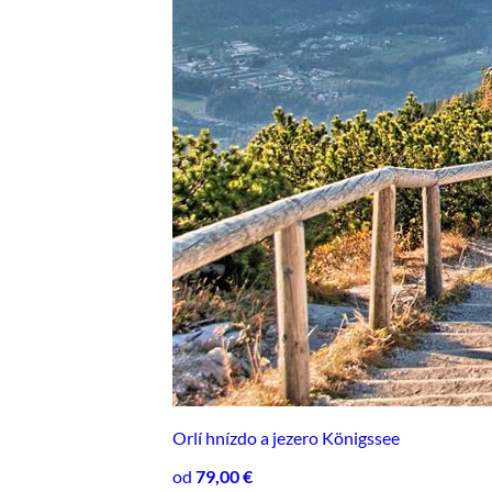
Orlí hnízdo a jezero Königssee
od
79,00 €