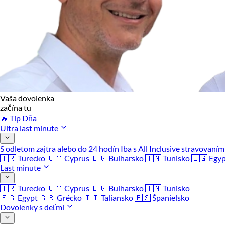
Vaša dovolenka
začína tu
🔥 Tip Dňa
Ultra last minute
S odletom zajtra alebo do 24 hodín
Iba s All Inclusive stravovaní
🇹🇷 Turecko
🇨🇾 Cyprus
🇧🇬 Bulharsko
🇹🇳 Tunisko
🇪🇬 Egy
Last minute
🇹🇷 Turecko
🇨🇾 Cyprus
🇧🇬 Bulharsko
🇹🇳 Tunisko
🇪🇬 Egypt
🇬🇷 Grécko
🇮🇹 Taliansko
🇪🇸 Španielsko
Dovolenky s deťmi