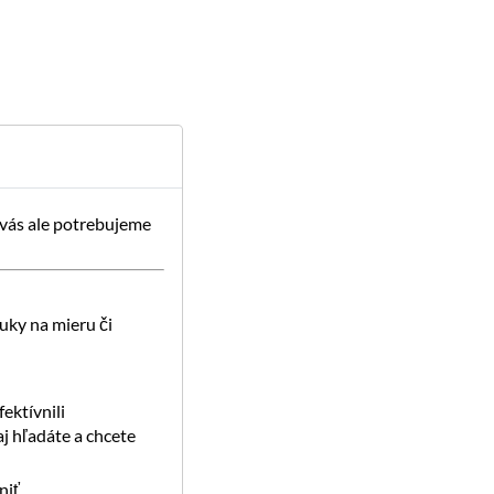
 vás ale potrebujeme
uky na mieru či
ektívnili
j hľadáte a chcete
iť.