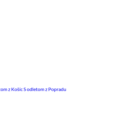
tom z Košíc
S odletom z Popradu