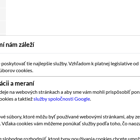
í nám záleží
oskytovať tie najlepšie služby. Vzhľadom k platnej legislatíve od
úborov cookies.
ácii a meraní
 deje na webových stránkach a aby sme vám mohli prispôsobiť pon
ookies a taktiež
služby spoločnosti Google
.
vé súbory, ktoré môžu byť používané webovými stránkami, aby zef
k. Vďaka cookies vám môžeme ponúkať služby podľa toho, čo naoza
 slobodne rozhodnúť, ktoré typy používania cookies chcete umožn