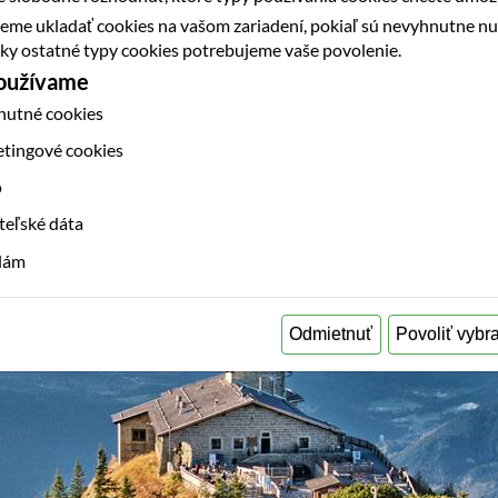
eme ukladať cookies na vašom zariadení, pokiaľ sú nevyhnutne n
etky ostatné typy cookies potrebujeme vaše povolenie.
používame
nutné cookies
etingové cookies
o
teľské dáta
klám
Odmietnuť
Povoliť vybr