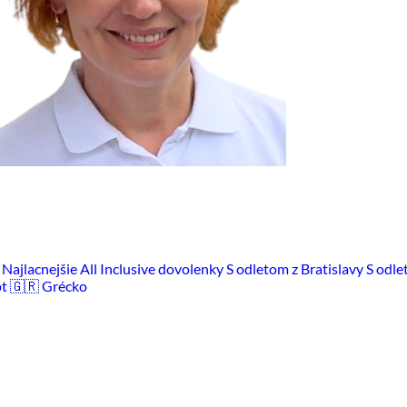
m
Najlacnejšie All Inclusive dovolenky
S odletom z Bratislavy
S odle
pt
🇬🇷 Grécko