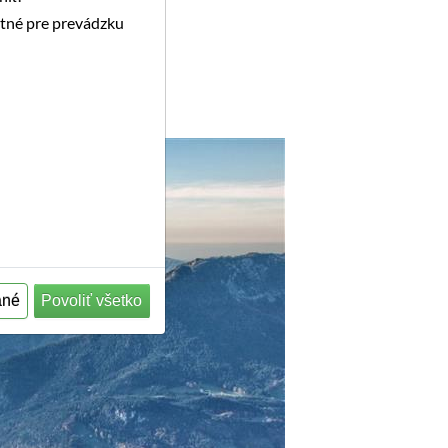
utné pre prevádzku
ané
Povoliť všetko