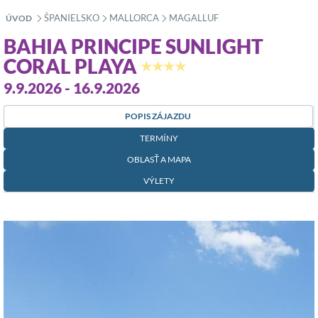
ŠPANIELSKO
MALLORCA
MAGALLUF
ÚVOD
»
»
»
BAHIA PRINCIPE SUNLIGHT
CORAL PLAYA
★★★★
9.9.2026 - 16.9.2026
POPIS ZÁJAZDU
TERMÍNY
OBLASŤ A MAPA
VÝLETY