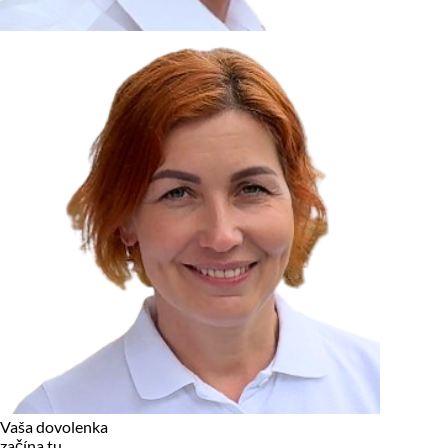
zariadení, pokiaľ sú nevyhnutne nutné pre prevádzku tejto
stránky. Pre všetky ostatné typy cookies potrebujeme vaše
povolenie.
Cookies, ktoré používame
Technické a nevyhnutné cookies
Analytické a marketingové cookies
Reklamné úložisko
Reklamné používateľské dáta
Personalizácia reklám
Odmietnuť
Povoliť vybrané
Povoliť všetko
Vaša dovolenka
začína tu