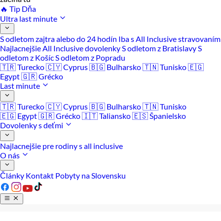
🔥 Tip Dňa
Ultra last minute
S odletom zajtra alebo do 24 hodín
Iba s All Inclusive stravovaním
Najlacnejšie All Inclusive dovolenky
S odletom z Bratislavy
S
odletom z Košíc
S odletom z Popradu
🇹🇷 Turecko
🇨🇾 Cyprus
🇧🇬 Bulharsko
🇹🇳 Tunisko
🇪🇬
Egypt
🇬🇷 Grécko
Last minute
🇹🇷 Turecko
🇨🇾 Cyprus
🇧🇬 Bulharsko
🇹🇳 Tunisko
🇪🇬 Egypt
🇬🇷 Grécko
🇮🇹 Taliansko
🇪🇸 Španielsko
Dovolenky s deťmi
Najlacnejšie pre rodiny s all inclusive
O nás
Články
Kontakt
Pobyty na Slovensku