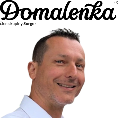
Na vašom súkromí nám záleží
člen skupiny
Sorger
Chceme vám neustále poskytovať tie najlepšie služby.
Vzhľadom k platnej legislatíve od vás ale potrebujeme súhlas
s používaním súborov cookies.
Viac o personalizácii a meraní
Aby sme vedeli, čo sa deje na webových stránkach a aby sme
vám mohli prispôsobiť ponuky na mieru či reklamu,
používame cookies a taktiež
služby spoločnosti Google
.
Čo sú cookies?
Cookies sú malé textové súbory, ktoré môžu byť používané
webovými stránkami, aby zefektívnili používateľský zážitok.
Vďaka cookies vám môžeme ponúkať služby podľa toho, čo
naozaj hľadáte a chcete nájsť.
Kedykoľvek sa môžete slobodne rozhodnúť, ktoré typy
používania cookies chcete umožniť.
Zákon uvádza, že môžeme ukladať cookies na vašom