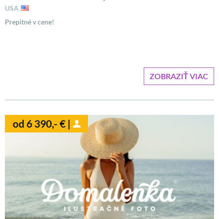
USA
Prepitné v cene!
ZOBRAZIŤ VIAC
od 6 390,- € |