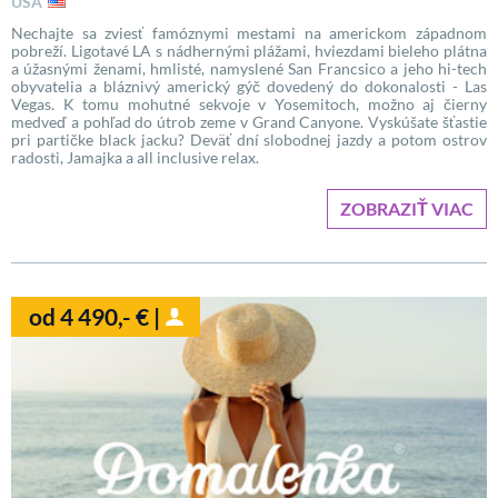
USA
Nechajte sa zviesť famóznymi mestami na americkom západnom
pobreží. Ligotavé LA s nádhernými plážami, hviezdami bieleho plátna
a úžasnými ženami, hmlisté, namyslené San Francsico a jeho hi-tech
obyvatelia a bláznivý americký gýč dovedený do dokonalosti - Las
Vegas. K tomu mohutné sekvoje v Yosemitoch, možno aj čierny
medveď a pohľad do útrob zeme v Grand Canyone. Vyskúšate šťastie
pri partičke black jacku? Deväť dní slobodnej jazdy a potom ostrov
radosti, Jamajka a all inclusive relax.
ZOBRAZIŤ VIAC
od 4 490,- € |