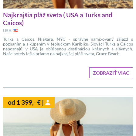
Najkrajšia pláž sveta ( USA a Turks and
Caicos)
USA
Turks a Caicos, Niagara, NYC - správne namixovaný zájazd s
poznaním a s kúpaním v teplučkom Karibiku. Slováci Turks a Caicos
nepoznajú, v USA je obľúbenou destináciou krásnych a slávnych.
Naše hotely ležia priamo na najkrajšej pláži sveta, Grace Beach.
ZOBRAZIŤ VIAC
od 1 399,- € |