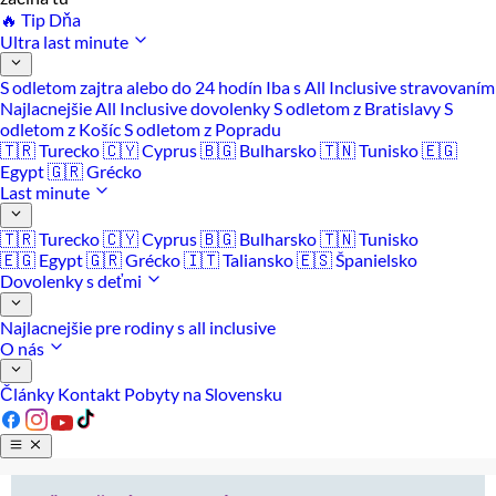
🔥 Tip Dňa
Ultra last minute
S odletom zajtra alebo do 24 hodín
Iba s All Inclusive stravovaním
Najlacnejšie All Inclusive dovolenky
S odletom z Bratislavy
S
odletom z Košíc
S odletom z Popradu
🇹🇷 Turecko
🇨🇾 Cyprus
🇧🇬 Bulharsko
🇹🇳 Tunisko
🇪🇬
Egypt
🇬🇷 Grécko
Last minute
🇹🇷 Turecko
🇨🇾 Cyprus
🇧🇬 Bulharsko
🇹🇳 Tunisko
🇪🇬 Egypt
🇬🇷 Grécko
🇮🇹 Taliansko
🇪🇸 Španielsko
Dovolenky s deťmi
Najlacnejšie pre rodiny s all inclusive
O nás
Články
Kontakt
Pobyty na Slovensku