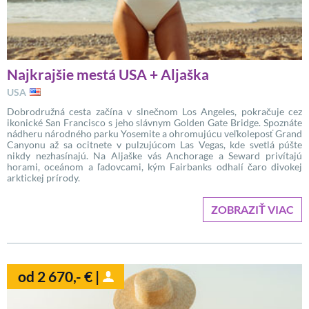
Najkrajšie mestá USA + Aljaška
USA
Dobrodružná cesta začína v slnečnom Los Angeles, pokračuje cez
ikonické San Francisco s jeho slávnym Golden Gate Bridge. Spoznáte
nádheru národného parku Yosemite a ohromujúcu veľkoleposť Grand
Canyonu až sa ocitnete v pulzujúcom Las Vegas, kde svetlá púšte
nikdy nezhasínajú. Na Aljaške vás Anchorage a Seward privítajú
horami, oceánom a ľadovcami, kým Fairbanks odhalí čaro divokej
arktickej prírody.
ZOBRAZIŤ VIAC
od 2 670,- € |