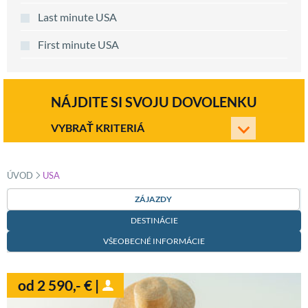
Last minute USA
First minute USA
NÁJDITE SI SVOJU DOVOLENKU
VYBRAŤ KRITERIÁ
»
ÚVOD
USA
ZÁJAZDY
DESTINÁCIE
VŠEOBECNÉ INFORMÁCIE
od 2 590,- € |