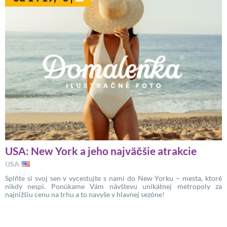
USA: New York a jeho najväčšie atrakcie
USA
Splňte si svoj sen v vycestujte s nami do New Yorku – mesta, ktoré
nikdy nespi. Ponúkame Vám návštevu unikátnej metropoly za
najnižšiu cenu na trhu a to navyše v hlavnej sezóne!