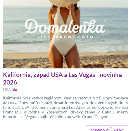
Kalifornia, západ USA a Las Vegas - novinka
2026
USA
Kalifornia bola kedysi regiónom, kam sa cestovalo z Európy mesiace
až roky. Dnes môžete zažiť desať intenzívnych dovolenkových dní v
tejto časti USA. Uvoľnená atmosféra Los Angeles, európske tóny v San
Franciscu, divočina v Yosemitoch, divoký západ v Calicu, mesto
hazardu Las Vegas a najhlbší kaňon na svete Grand Canyon.
ZOBRAZIŤ VIAC