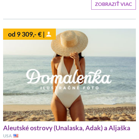
ZOBRAZIŤ VIAC
od 9 309,- € |
Aleutské ostrovy (Unalaska, Adak) a Aljaška
USA