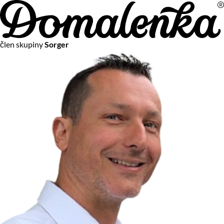
Na vašom súkromí nám záleží
člen skupiny
Sorger
Chceme vám neustále poskytovať tie najlepšie služby.
Vzhľadom k platnej legislatíve od vás ale potrebujeme súhlas
s používaním súborov cookies.
Viac o personalizácii a meraní
Aby sme vedeli, čo sa deje na webových stránkach a aby sme
vám mohli prispôsobiť ponuky na mieru či reklamu,
používame cookies a taktiež
služby spoločnosti Google
.
Čo sú cookies?
Cookies sú malé textové súbory, ktoré môžu byť používané
webovými stránkami, aby zefektívnili používateľský zážitok.
Vďaka cookies vám môžeme ponúkať služby podľa toho, čo
naozaj hľadáte a chcete nájsť.
Kedykoľvek sa môžete slobodne rozhodnúť, ktoré typy
používania cookies chcete umožniť.
Zákon uvádza, že môžeme ukladať cookies na vašom