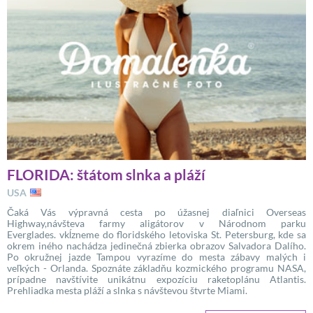
FLORIDA: štátom slnka a pláží
USA
Čaká Vás výpravná cesta po úžasnej diaľnici Overseas
Highway,návšteva farmy aligátorov v Národnom parku
Everglades. vkĺzneme do floridského letoviska St. Petersburg, kde sa
okrem iného nachádza jedinečná zbierka obrazov Salvadora Dalího.
Po okružnej jazde Tampou vyrazíme do mesta zábavy malých i
veľkých - Orlanda. Spoznáte základňu kozmického programu NASA,
prípadne navštívite unikátnu expozíciu raketoplánu Atlantis.
Prehliadka mesta pláží a slnka s návštevou štvrte Miami.