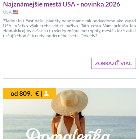
Najznámejšie mestá USA - novinka 2026
USA
Žiadnu inú časť našej planéty nepoznáme tak podvedome ako západ
USA. Všetko však treba vidieť naživo. Táto cesta Vám prináša len
zlomok krajiny avšak sú tu všetky známe metropoly, mestá ktoré zatiaľ
určujú chod či trendy moderného sveta. Dokedy?
ZOBRAZIŤ VIAC
od 809,- € |