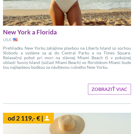
New York a Florida
USA
Prehliadku New Yorku zahájime plavbou na Liberty Island so sochou
Slobody a vydáme sa aj do Central Parku a na Times Square.
Relaxačný pobyt pri mori na slávnej Miami Beach či v pokojnej
oblasti Sunny Island (súčasť Miami Beach) vo floridskom Miami bude
tou najlepšeou bodkou za návštevou rušného New Yorku.
ZOBRAZIŤ VIAC
od 2 119,- € |