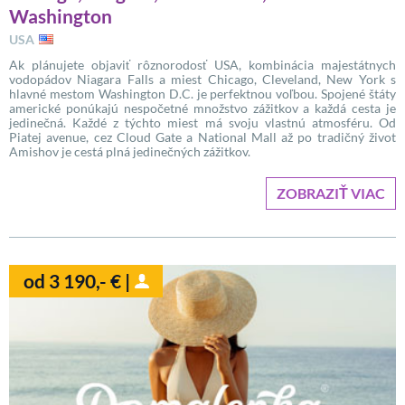
Washington
USA
Ak plánujete objaviť rôznorodosť USA, kombinácia majestátnych
vodopádov Niagara Falls a miest Chicago, Cleveland, New York s
hlavné mestom Washington D.C. je perfektnou voľbou. Spojené štáty
americké ponúkajú nespočetné množstvo zážitkov a každá cesta je
jedinečná. Každé z týchto miest má svoju vlastnú atmosféru. Od
Piatej avenue, cez Cloud Gate a National Mall až po tradičný život
Amishov je cestá plná jedinečných zážitkov.
ZOBRAZIŤ VIAC
od 3 190,- € |