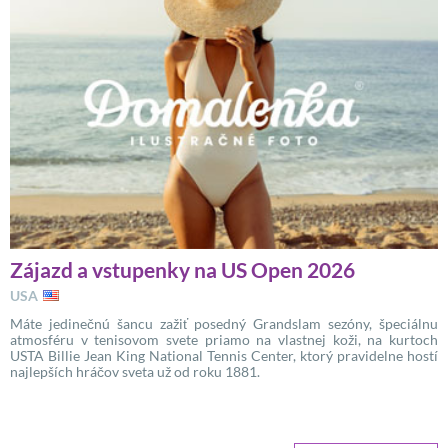
Zájazd a vstupenky na US Open 2026
USA
Máte jedinečnú šancu zažiť posedný Grandslam sezóny, špeciálnu
atmosféru v tenisovom svete priamo na vlastnej koži, na kurtoch
USTA Billie Jean King National Tennis Center, ktorý pravidelne hostí
najlepších hráčov sveta už od roku 1881.