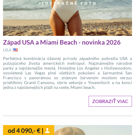
Západ USA a Miami Beach - novinka 2026
USA
Perfektná kombinácia úžasnej prírody západného pobrežia USA a
pulzujúceho života amerických metropol. Najznámejšie národné
parky a najslávnejšie mestá. Hviezdne Los Angeles s Hollywoodom,
vysvietené Las Vegas plné všetkých pokušení a šarmantné San
Francisco s panorámou so známym červeným mostom verzus
priehlbiny Grand Canyonu, obrie sekvoje v Yosemitoch a na konci
jedna z najslávnejších pláží na svete, Miami beach.
ZOBRAZIŤ VIAC
od 4 090,- € |