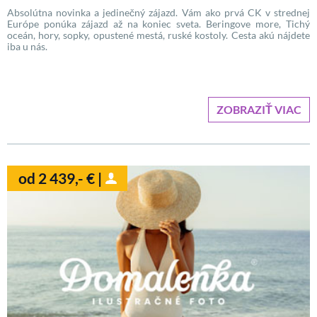
Absolútna novinka a jedinečný zájazd. Vám ako prvá CK v strednej
Európe ponúka zájazd až na koniec sveta. Beringove more, Tichý
oceán, hory, sopky, opustené mestá, ruské kostoly. Cesta akú nájdete
iba u nás.
ZOBRAZIŤ VIAC
od 2 439,- € |