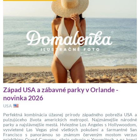
Západ USA a zábavné parky v Orlande -
novinka 2026
USA
Perfektná kombinácia úžasnej prírody západného pobrežia USA a
pulzujúceho života amerických metropol. Najznámejšie národné
parky a najslávnejšie mestá. Hviezdne Los Angeles s Hollywoodom,
vysvietené Las Vegas plné všetkých pokušení a šarmantné San
Francisco s panorámou so známym červeným mostom verzus
priehlbiny Grand Canyonu, obrie sekvoje v Yosemitoch a na konci