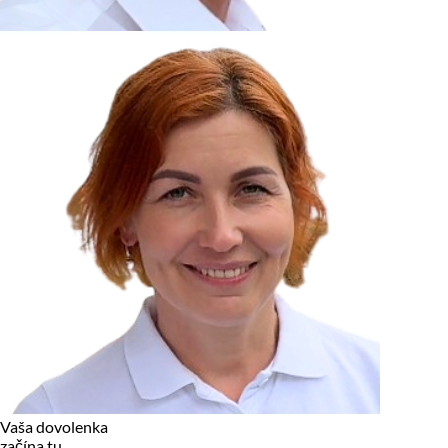
zariadení, pokiaľ sú nevyhnutne nutné pre prevádzku tejto
stránky. Pre všetky ostatné typy cookies potrebujeme vaše
povolenie.
Cookies, ktoré používame
Technické a nevyhnutné cookies
Analytické a marketingové cookies
Reklamné úložisko
Reklamné používateľské dáta
Personalizácia reklám
Odmietnuť
Povoliť vybrané
Povoliť všetko
Vaša dovolenka
začína tu