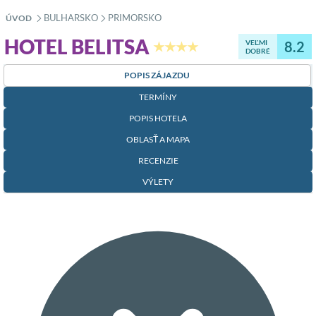
BULHARSKO
PRIMORSKO
ÚVOD
»
»
HOTEL BELITSA
VEĽMI
8.2
★★★★
DOBRÉ
POPIS ZÁJAZDU
TERMÍNY
POPIS HOTELA
OBLASŤ A MAPA
RECENZIE
VÝLETY