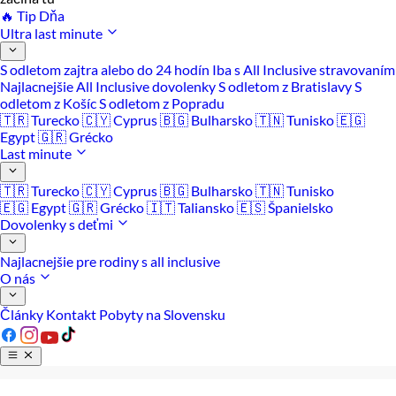
🔥 Tip Dňa
Ultra last minute
S odletom zajtra alebo do 24 hodín
Iba s All Inclusive stravovaním
Najlacnejšie All Inclusive dovolenky
S odletom z Bratislavy
S
odletom z Košíc
S odletom z Popradu
🇹🇷 Turecko
🇨🇾 Cyprus
🇧🇬 Bulharsko
🇹🇳 Tunisko
🇪🇬
Egypt
🇬🇷 Grécko
Last minute
🇹🇷 Turecko
🇨🇾 Cyprus
🇧🇬 Bulharsko
🇹🇳 Tunisko
🇪🇬 Egypt
🇬🇷 Grécko
🇮🇹 Taliansko
🇪🇸 Španielsko
Dovolenky s deťmi
Najlacnejšie pre rodiny s all inclusive
O nás
Články
Kontakt
Pobyty na Slovensku