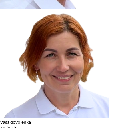
zariadení, pokiaľ sú nevyhnutne nutné pre prevádzku tejto
stránky. Pre všetky ostatné typy cookies potrebujeme vaše
povolenie.
Cookies, ktoré používame
Technické a nevyhnutné cookies
Analytické a marketingové cookies
Reklamné úložisko
Reklamné používateľské dáta
Personalizácia reklám
Odmietnuť
Povoliť vybrané
Povoliť všetko
Vaša dovolenka
začína tu