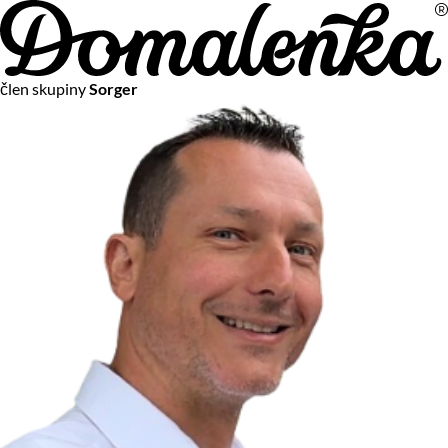
Na vašom súkromí nám záleží
člen skupiny
Sorger
Chceme vám neustále poskytovať tie najlepšie služby.
Vzhľadom k platnej legislatíve od vás ale potrebujeme súhlas
s používaním súborov cookies.
Viac o personalizácii a meraní
Aby sme vedeli, čo sa deje na webových stránkach a aby sme
vám mohli prispôsobiť ponuky na mieru či reklamu,
používame cookies a taktiež
služby spoločnosti Google
.
Čo sú cookies?
Cookies sú malé textové súbory, ktoré môžu byť používané
webovými stránkami, aby zefektívnili používateľský zážitok.
Vďaka cookies vám môžeme ponúkať služby podľa toho, čo
naozaj hľadáte a chcete nájsť.
Kedykoľvek sa môžete slobodne rozhodnúť, ktoré typy
používania cookies chcete umožniť.
Zákon uvádza, že môžeme ukladať cookies na vašom