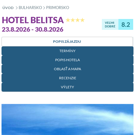
BULHARSKO
PRIMORSKO
ÚVOD
»
»
HOTEL BELITSA
★★★★
VEĽMI
8.2
DOBRÉ
23.8.2026 - 30.8.2026
POPIS ZÁJAZDU
TERMÍNY
POPIS HOTELA
OBLASŤ A MAPA
RECENZIE
VÝLETY