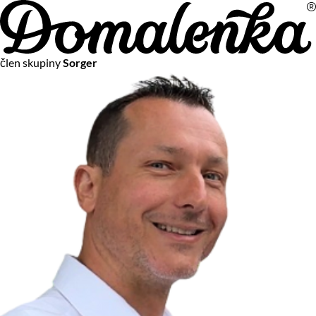
Na vašom súkromí nám záleží
člen skupiny
Sorger
Chceme vám neustále poskytovať tie najlepšie služby.
Vzhľadom k platnej legislatíve od vás ale potrebujeme súhlas
s používaním súborov cookies.
Viac o personalizácii a meraní
Aby sme vedeli, čo sa deje na webových stránkach a aby sme
vám mohli prispôsobiť ponuky na mieru či reklamu,
používame cookies a taktiež
služby spoločnosti Google
.
Čo sú cookies?
Cookies sú malé textové súbory, ktoré môžu byť používané
webovými stránkami, aby zefektívnili používateľský zážitok.
Vďaka cookies vám môžeme ponúkať služby podľa toho, čo
naozaj hľadáte a chcete nájsť.
Kedykoľvek sa môžete slobodne rozhodnúť, ktoré typy
používania cookies chcete umožniť.
Zákon uvádza, že môžeme ukladať cookies na vašom