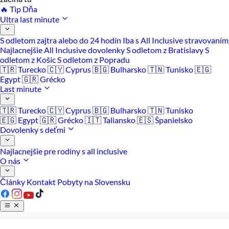
🔥 Tip Dňa
Ultra last minute
S odletom zajtra alebo do 24 hodín
Iba s All Inclusive stravovaním
Najlacnejšie All Inclusive dovolenky
S odletom z Bratislavy
S
odletom z Košíc
S odletom z Popradu
🇹🇷 Turecko
🇨🇾 Cyprus
🇧🇬 Bulharsko
🇹🇳 Tunisko
🇪🇬
Egypt
🇬🇷 Grécko
Last minute
🇹🇷 Turecko
🇨🇾 Cyprus
🇧🇬 Bulharsko
🇹🇳 Tunisko
🇪🇬 Egypt
🇬🇷 Grécko
🇮🇹 Taliansko
🇪🇸 Španielsko
Dovolenky s deťmi
Najlacnejšie pre rodiny s all inclusive
O nás
Články
Kontakt
Pobyty na Slovensku