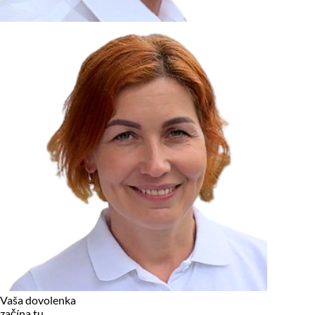
zariadení, pokiaľ sú nevyhnutne nutné pre prevádzku tejto
stránky. Pre všetky ostatné typy cookies potrebujeme vaše
povolenie.
Cookies, ktoré používame
Technické a nevyhnutné cookies
Analytické a marketingové cookies
Reklamné úložisko
Reklamné používateľské dáta
Personalizácia reklám
Odmietnuť
Povoliť vybrané
Povoliť všetko
Vaša dovolenka
začína tu