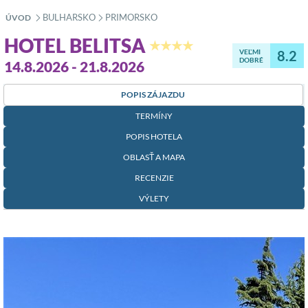
BULHARSKO
PRIMORSKO
ÚVOD
»
»
HOTEL BELITSA
★★★★
VEĽMI
8.2
DOBRÉ
14.8.2026 - 21.8.2026
POPIS ZÁJAZDU
TERMÍNY
POPIS HOTELA
OBLASŤ A MAPA
RECENZIE
VÝLETY