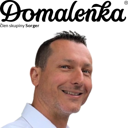
Na vašom súkromí nám záleží
člen skupiny
Sorger
Chceme vám neustále poskytovať tie najlepšie služby.
Vzhľadom k platnej legislatíve od vás ale potrebujeme súhlas
s používaním súborov cookies.
Viac o personalizácii a meraní
Aby sme vedeli, čo sa deje na webových stránkach a aby sme
vám mohli prispôsobiť ponuky na mieru či reklamu,
používame cookies a taktiež
služby spoločnosti Google
.
Čo sú cookies?
Cookies sú malé textové súbory, ktoré môžu byť používané
webovými stránkami, aby zefektívnili používateľský zážitok.
Vďaka cookies vám môžeme ponúkať služby podľa toho, čo
naozaj hľadáte a chcete nájsť.
Kedykoľvek sa môžete slobodne rozhodnúť, ktoré typy
používania cookies chcete umožniť.
Zákon uvádza, že môžeme ukladať cookies na vašom