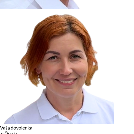
zariadení, pokiaľ sú nevyhnutne nutné pre prevádzku tejto
stránky. Pre všetky ostatné typy cookies potrebujeme vaše
povolenie.
Cookies, ktoré používame
Technické a nevyhnutné cookies
Analytické a marketingové cookies
Reklamné úložisko
Reklamné používateľské dáta
Personalizácia reklám
Odmietnuť
Povoliť vybrané
Povoliť všetko
Vaša dovolenka
začína tu