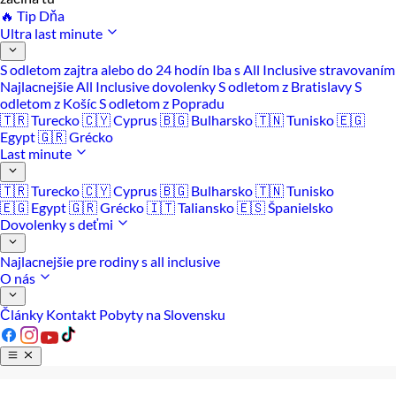
🔥 Tip Dňa
Ultra last minute
S odletom zajtra alebo do 24 hodín
Iba s All Inclusive stravovaním
Najlacnejšie All Inclusive dovolenky
S odletom z Bratislavy
S
odletom z Košíc
S odletom z Popradu
🇹🇷 Turecko
🇨🇾 Cyprus
🇧🇬 Bulharsko
🇹🇳 Tunisko
🇪🇬
Egypt
🇬🇷 Grécko
Last minute
🇹🇷 Turecko
🇨🇾 Cyprus
🇧🇬 Bulharsko
🇹🇳 Tunisko
🇪🇬 Egypt
🇬🇷 Grécko
🇮🇹 Taliansko
🇪🇸 Španielsko
Dovolenky s deťmi
Najlacnejšie pre rodiny s all inclusive
O nás
Články
Kontakt
Pobyty na Slovensku