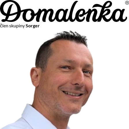
Na vašom súkromí nám záleží
člen skupiny
Sorger
Chceme vám neustále poskytovať tie najlepšie služby.
Vzhľadom k platnej legislatíve od vás ale potrebujeme súhlas
s používaním súborov cookies.
Viac o personalizácii a meraní
Aby sme vedeli, čo sa deje na webových stránkach a aby sme
vám mohli prispôsobiť ponuky na mieru či reklamu,
používame cookies a taktiež
služby spoločnosti Google
.
Čo sú cookies?
Cookies sú malé textové súbory, ktoré môžu byť používané
webovými stránkami, aby zefektívnili používateľský zážitok.
Vďaka cookies vám môžeme ponúkať služby podľa toho, čo
naozaj hľadáte a chcete nájsť.
Kedykoľvek sa môžete slobodne rozhodnúť, ktoré typy
používania cookies chcete umožniť.
Zákon uvádza, že môžeme ukladať cookies na vašom