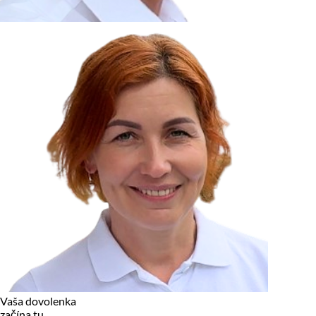
zariadení, pokiaľ sú nevyhnutne nutné pre prevádzku tejto
stránky. Pre všetky ostatné typy cookies potrebujeme vaše
povolenie.
Cookies, ktoré používame
Technické a nevyhnutné cookies
Analytické a marketingové cookies
Reklamné úložisko
Reklamné používateľské dáta
Personalizácia reklám
Odmietnuť
Povoliť vybrané
Povoliť všetko
Vaša dovolenka
začína tu