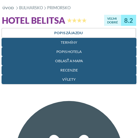
BULHARSKO
PRIMORSKO
ÚVOD
»
»
HOTEL BELITSA
VEĽMI
8.2
★★★★
DOBRÉ
POPIS ZÁJAZDU
TERMÍNY
POPIS HOTELA
OBLASŤ A MAPA
RECENZIE
VÝLETY