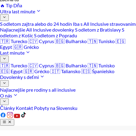
🔥 Tip Dňa
Ultra last minute
S odletom zajtra alebo do 24 hodín
Iba s All Inclusive stravovaním
Najlacnejšie All Inclusive dovolenky
S odletom z Bratislavy
S
odletom z Košíc
S odletom z Popradu
🇹🇷 Turecko
🇨🇾 Cyprus
🇧🇬 Bulharsko
🇹🇳 Tunisko
🇪🇬
Egypt
🇬🇷 Grécko
Last minute
🇹🇷 Turecko
🇨🇾 Cyprus
🇧🇬 Bulharsko
🇹🇳 Tunisko
🇪🇬 Egypt
🇬🇷 Grécko
🇮🇹 Taliansko
🇪🇸 Španielsko
Dovolenky s deťmi
Najlacnejšie pre rodiny s all inclusive
O nás
Články
Kontakt
Pobyty na Slovensku