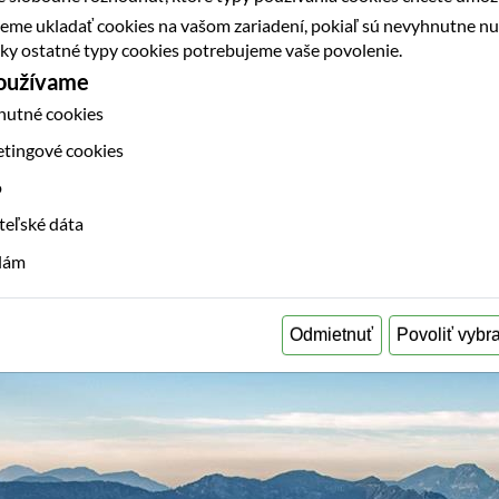
eme ukladať cookies na vašom zariadení, pokiaľ sú nevyhnutne n
etky ostatné typy cookies potrebujeme vaše povolenie.
používame
nutné cookies
etingové cookies
o
teľské dáta
klám
Odmietnuť
Povoliť vybr