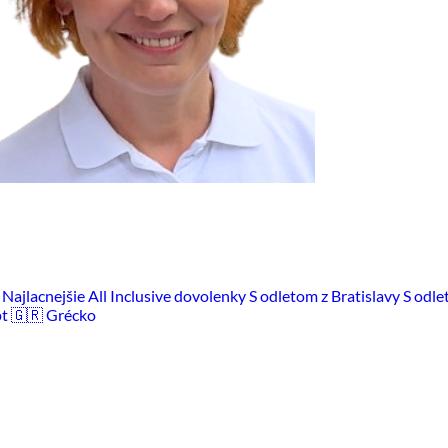
m
Najlacnejšie All Inclusive dovolenky
S odletom z Bratislavy
S odle
pt
🇬🇷 Grécko