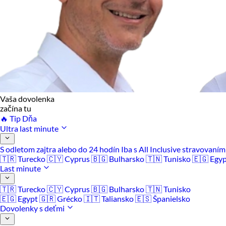
Vaša dovolenka
začína tu
🔥 Tip Dňa
Ultra last minute
S odletom zajtra alebo do 24 hodín
Iba s All Inclusive stravovaní
🇹🇷 Turecko
🇨🇾 Cyprus
🇧🇬 Bulharsko
🇹🇳 Tunisko
🇪🇬 Egy
Last minute
🇹🇷 Turecko
🇨🇾 Cyprus
🇧🇬 Bulharsko
🇹🇳 Tunisko
🇪🇬 Egypt
🇬🇷 Grécko
🇮🇹 Taliansko
🇪🇸 Španielsko
Dovolenky s deťmi