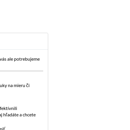
 vás ale potrebujeme
uky na mieru či
ektívnili
j hľadáte a chcete
iť.