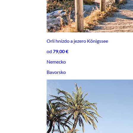
Orlí hnízdo a jezero Königssee
od
79,00 €
Nemecko
Bavorsko