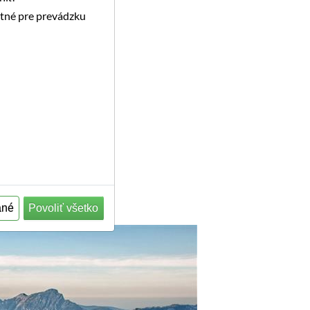
utné pre prevádzku
ané
Povoliť všetko