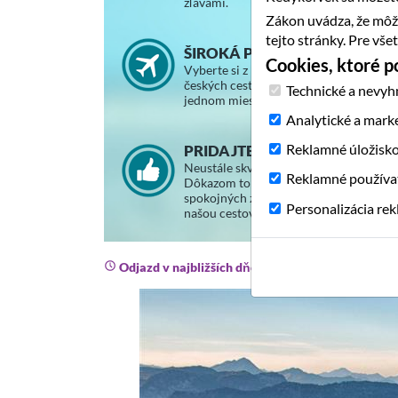
zľavami.
Zákon uvádza, že môž
tejto stránky. Pre vš
ŠIROKÁ PONUKA ZÁJAZDOV
Cookies, ktoré 
Vyberte si z ponuky slovenských a
českých cestovných kancelárií na
Technické a nevyh
jednom mieste.
Analytické a mark
Reklamné úložisk
PRIDAJTE SA K SPOKOJNÝM
Neustále skvalitňujeme svoje služby.
Reklamné používa
Dôkazom toho je stále väčší počet
spokojných zákazníkov, ktorí cestujú s
Personalizácia re
našou cestovnou agentúrou.
Odjazd v najbližších dňoch