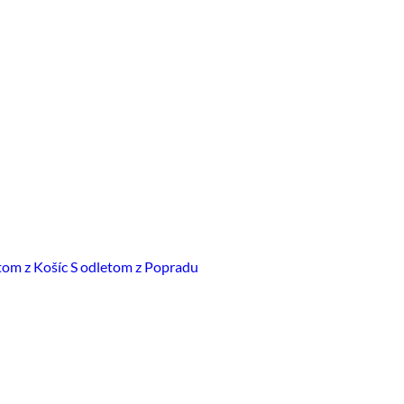
tom z Košíc
S odletom z Popradu