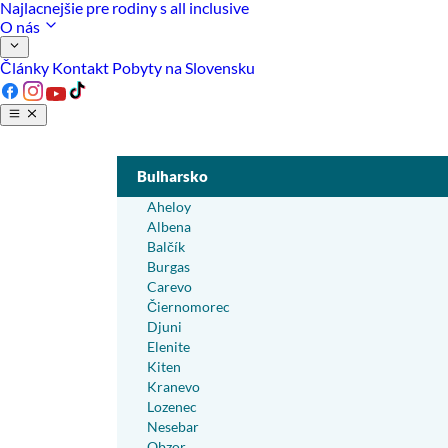
Najlacnejšie pre rodiny s all inclusive
O nás
Články
Kontakt
Pobyty na Slovensku
Bulharsko
Aheloy
Albena
Balčík
Burgas
Carevo
Čiernomorec
Djuni
Elenite
Kiten
Kranevo
Lozenec
Nesebar
Obzor