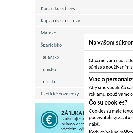
Kanárske ostrovy
Kapverdské ostrovy
Maroko
Na vašom súkrom
Španielsko
Taliansko
Chceme vám neustále p
súhlas s používaním s
Tunisko
Viac o personaliz
Turecko
Aby sme vedeli, čo sa
Exotické dovolenky
reklamu, používame c
Čo sú cookies?
Cookies sú malé texto
ZÁRUKA NAJNIŽŠEJ CENY
používateľský zážito
Nakupujte u nás za rovnaké ceny, ako
nájsť.
priamo v cestovnej kancelárii, so
všetkými výhodami a vernostnými
Kedykoľvek sa môžete