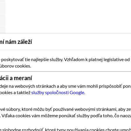
í nám záleží
oskytovať tie najlepšie služby. Vzhľadom k platnej legislatíve od
úborov cookies.
ácii a meraní
 deje na webových stránkach a aby sme vám mohli prispôsobiť pon
ookies a taktiež
služby spoločnosti Google
.
vé súbory, ktoré môžu byť používané webovými stránkami, aby zef
k. Vďaka cookies vám môžeme ponúkať služby podľa toho, čo naoza
 slobodne rozhodnúť, ktoré typy používania cookies chcete umožn