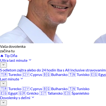
Vaša dovolenka
začína tu
🔥 Tip Dňa
Ultra last minute
S odletom zajtra alebo do 24 hodín
Iba s All Inclusive stravovaní
🇹🇷 Turecko
🇨🇾 Cyprus
🇧🇬 Bulharsko
🇹🇳 Tunisko
🇪🇬 Egy
Last minute
🇹🇷 Turecko
🇨🇾 Cyprus
🇧🇬 Bulharsko
🇹🇳 Tunisko
🇪🇬 Egypt
🇬🇷 Grécko
🇮🇹 Taliansko
🇪🇸 Španielsko
Dovolenky s deťmi