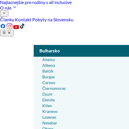
Najlacnejšie pre rodiny s all inclusive
O nás
Články
Kontakt
Pobyty na Slovensku
Bulharsko
Aheloy
Albena
Balčík
Burgas
Carevo
Čiernomorec
Djuni
Elenite
Kiten
Kranevo
Lozenec
Nesebar
Obzor