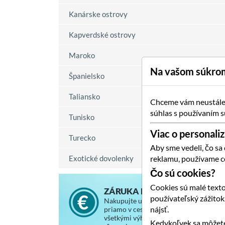
Kanárske ostrovy
Kapverdské ostrovy
Maroko
Na vašom súkrom
Španielsko
Taliansko
Chceme vám neustále p
súhlas s používaním s
Tunisko
Viac o personaliz
Turecko
Aby sme vedeli, čo sa
Exotické dovolenky
reklamu, používame c
Čo sú cookies?
Cookies sú malé texto
ZÁRUKA NAJNIŽŠEJ CENY
používateľský zážito
Nakupujte u nás za rovnaké ceny, ako
nájsť.
priamo v cestovnej kancelárii, so
všetkými výhodami a vernostnými
Kedykoľvek sa môžete