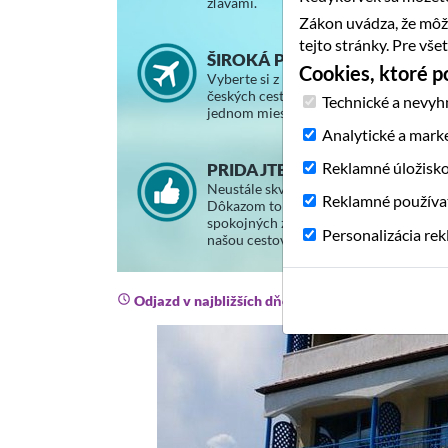
zľavami.
Zákon uvádza, že môž
tejto stránky. Pre vš
ŠIROKÁ PONUKA ZÁJAZDOV
Cookies, ktoré 
Vyberte si z ponuky slovenských a
českých cestovných kancelárií na
Technické a nevyh
jednom mieste.
Analytické a mark
Reklamné úložisk
PRIDAJTE SA K SPOKOJNÝM
Neustále skvalitňujeme svoje služby.
Reklamné používa
Dôkazom toho je stále väčší počet
spokojných zákazníkov, ktorí cestujú s
Personalizácia re
našou cestovnou agentúrou.
Odjazd v najbližších dňoch