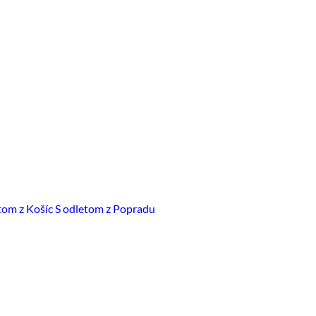
tom z Košíc
S odletom z Popradu