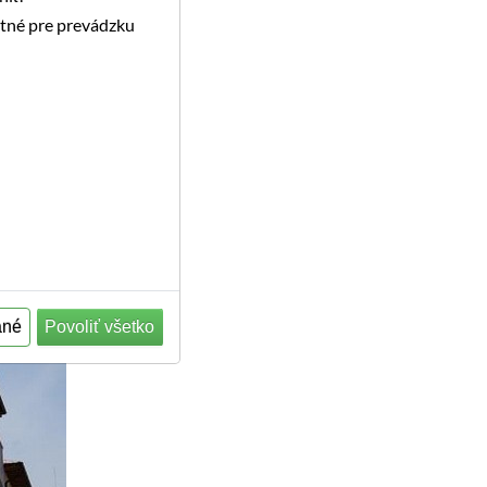
utné pre prevádzku
ané
Povoliť všetko