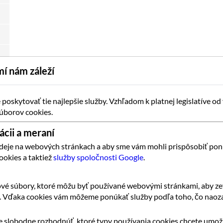
í nám záleží
oskytovať tie najlepšie služby. Vzhľadom k platnej legislatíve od
úborov cookies.
ácii a meraní
 deje na webových stránkach a aby sme vám mohli prispôsobiť pon
ookies a taktiež
služby spoločnosti Google
.
vé súbory, ktoré môžu byť používané webovými stránkami, aby zef
k. Vďaka cookies vám môžeme ponúkať služby podľa toho, čo naoza
 slobodne rozhodnúť, ktoré typy používania cookies chcete umožn