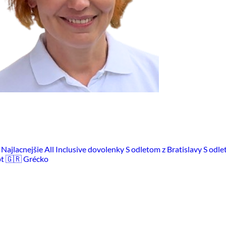
m
Najlacnejšie All Inclusive dovolenky
S odletom z Bratislavy
S odle
pt
🇬🇷 Grécko