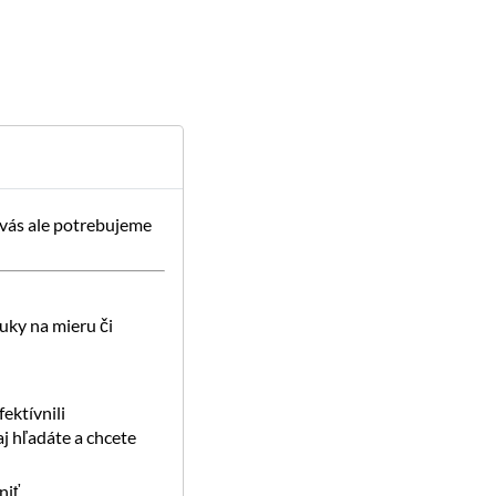
 vás ale potrebujeme
uky na mieru či
ektívnili
j hľadáte a chcete
iť.