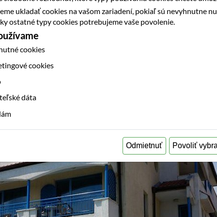
eme ukladať cookies na vašom zariadení, pokiaľ sú nevyhnutne n
etky ostatné typy cookies potrebujeme vaše povolenie.
používame
nutné cookies
etingové cookies
o
teľské dáta
klám
Odmietnuť
Povoliť vybr