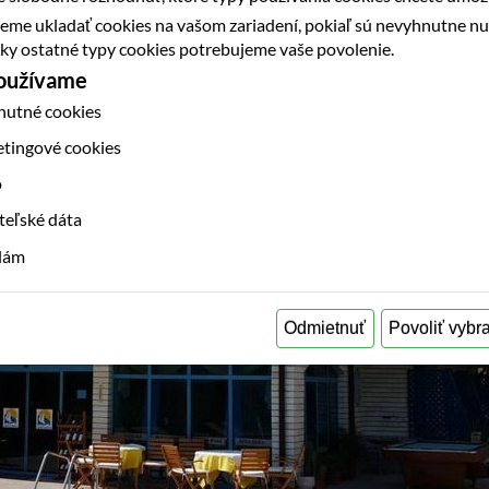
eme ukladať cookies na vašom zariadení, pokiaľ sú nevyhnutne n
etky ostatné typy cookies potrebujeme vaše povolenie.
používame
nutné cookies
etingové cookies
o
teľské dáta
klám
Odmietnuť
Povoliť vybr