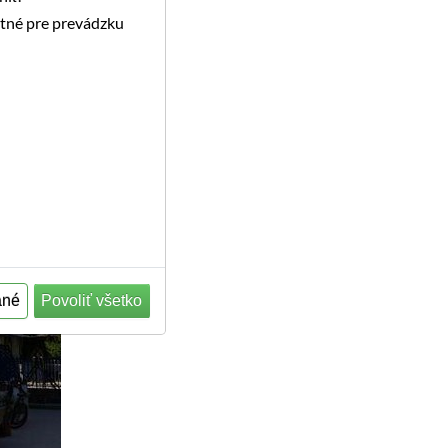
utné pre prevádzku
ané
Povoliť všetko