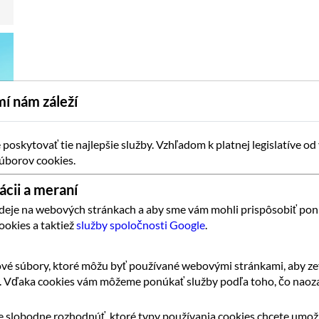
í nám záleží
oskytovať tie najlepšie služby. Vzhľadom k platnej legislatíve od
úborov cookies.
ácii a meraní
 deje na webových stránkach a aby sme vám mohli prispôsobiť pon
ookies a taktiež
služby spoločnosti Google
.
vé súbory, ktoré môžu byť používané webovými stránkami, aby zef
k. Vďaka cookies vám môžeme ponúkať služby podľa toho, čo naoza
 slobodne rozhodnúť, ktoré typy používania cookies chcete umožn