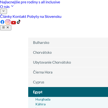
Najlacnejšie pre rodiny s all inclusive
O nás
Články
Kontakt
Pobyty na Slovensku
Bulharsko
Chorvátsko
Ubytovanie Chorvátsko
Čierna Hora
Cyprus
Egypt
Hurghada
Káhira