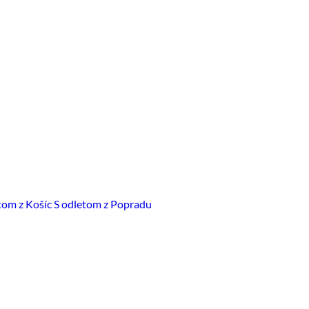
tom z Košíc
S odletom z Popradu