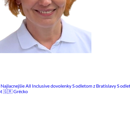
m
Najlacnejšie All Inclusive dovolenky
S odletom z Bratislavy
S odle
pt
🇬🇷 Grécko