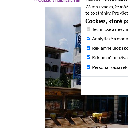
Odjazd v najbližších dňoch
Zákon uvádza, že môž
tejto stránky. Pre vš
Cookies, ktoré 
Technické a nevyh
Analytické a mark
Reklamné úložisk
Reklamné používa
Personalizácia re