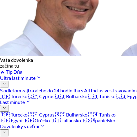
Vaša dovolenka
začína tu
🔥 Tip Dňa
Ultra last minute
S odletom zajtra alebo do 24 hodín
Iba s All Inclusive stravovaní
🇹🇷 Turecko
🇨🇾 Cyprus
🇧🇬 Bulharsko
🇹🇳 Tunisko
🇪🇬 Egy
Last minute
🇹🇷 Turecko
🇨🇾 Cyprus
🇧🇬 Bulharsko
🇹🇳 Tunisko
🇪🇬 Egypt
🇬🇷 Grécko
🇮🇹 Taliansko
🇪🇸 Španielsko
Dovolenky s deťmi