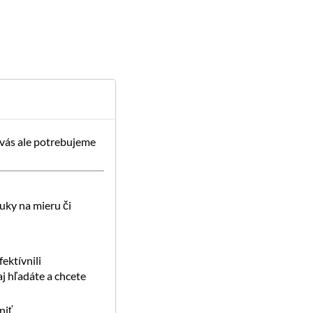
 vás ale potrebujeme
uky na mieru či
ektívnili
j hľadáte a chcete
iť.