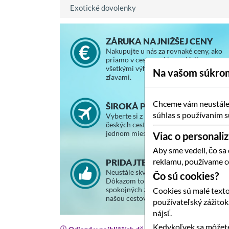
Exotické dovolenky
ZÁRUKA NAJNIŽŠEJ CENY
Nakupujte u nás za rovnaké ceny, ako
priamo v cestovnej kancelárii, so
všetkými výhodami a vernostnými
Na vašom súkrom
zľavami.
Chceme vám neustále p
ŠIROKÁ PONUKA ZÁJAZDOV
súhlas s používaním s
Vyberte si z ponuky slovenských a
českých cestovných kancelárií na
jednom mieste.
Viac o personaliz
Aby sme vedeli, čo sa
reklamu, používame c
PRIDAJTE SA K SPOKOJNÝM
Neustále skvalitňujeme svoje služby.
Čo sú cookies?
Dôkazom toho je stále väčší počet
spokojných zákazníkov, ktorí cestujú s
Cookies sú malé texto
našou cestovnou agentúrou.
používateľský zážito
nájsť.
Kedykoľvek sa môžete