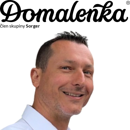
Na vašom súkromí nám záleží
člen skupiny
Sorger
Chceme vám neustále poskytovať tie najlepšie služby.
Vzhľadom k platnej legislatíve od vás ale potrebujeme súhlas
s používaním súborov cookies.
Viac o personalizácii a meraní
Aby sme vedeli, čo sa deje na webových stránkach a aby sme
vám mohli prispôsobiť ponuky na mieru či reklamu,
používame cookies a taktiež
služby spoločnosti Google
.
Čo sú cookies?
Cookies sú malé textové súbory, ktoré môžu byť používané
webovými stránkami, aby zefektívnili používateľský zážitok.
Vďaka cookies vám môžeme ponúkať služby podľa toho, čo
naozaj hľadáte a chcete nájsť.
Kedykoľvek sa môžete slobodne rozhodnúť, ktoré typy
používania cookies chcete umožniť.
Zákon uvádza, že môžeme ukladať cookies na vašom