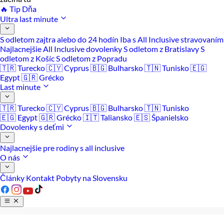
🔥 Tip Dňa
Ultra last minute
S odletom zajtra alebo do 24 hodín
Iba s All Inclusive stravovaním
Najlacnejšie All Inclusive dovolenky
S odletom z Bratislavy
S
odletom z Košíc
S odletom z Popradu
🇹🇷 Turecko
🇨🇾 Cyprus
🇧🇬 Bulharsko
🇹🇳 Tunisko
🇪🇬
Egypt
🇬🇷 Grécko
Last minute
🇹🇷 Turecko
🇨🇾 Cyprus
🇧🇬 Bulharsko
🇹🇳 Tunisko
🇪🇬 Egypt
🇬🇷 Grécko
🇮🇹 Taliansko
🇪🇸 Španielsko
Dovolenky s deťmi
Najlacnejšie pre rodiny s all inclusive
O nás
Články
Kontakt
Pobyty na Slovensku