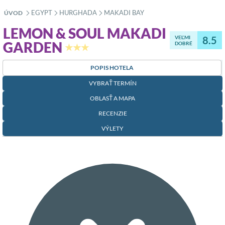
EGYPT
HURGHADA
MAKADI BAY
ÚVOD
»
»
»
LEMON & SOUL MAKADI
VEĽMI
8.5
GARDEN
DOBRÉ
★★★
POPIS HOTELA
VYBRAŤ TERMÍN
OBLASŤ A MAPA
RECENZIE
VÝLETY