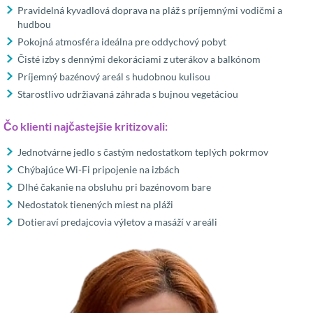
Pravidelná kyvadlová doprava na pláž s príjemnými vodičmi a
hudbou
Pokojná atmosféra ideálna pre oddychový pobyt
Čisté izby s dennými dekoráciami z uterákov a balkónom
Príjemný bazénový areál s hudobnou kulisou
Starostlivo udržiavaná záhrada s bujnou vegetáciou
Čo klienti najčastejšie kritizovali:
Jednotvárne jedlo s častým nedostatkom teplých pokrmov
Chýbajúce Wi-Fi pripojenie na izbách
Dlhé čakanie na obsluhu pri bazénovom bare
Nedostatok tienených miest na pláži
Dotieraví predajcovia výletov a masáží v areáli