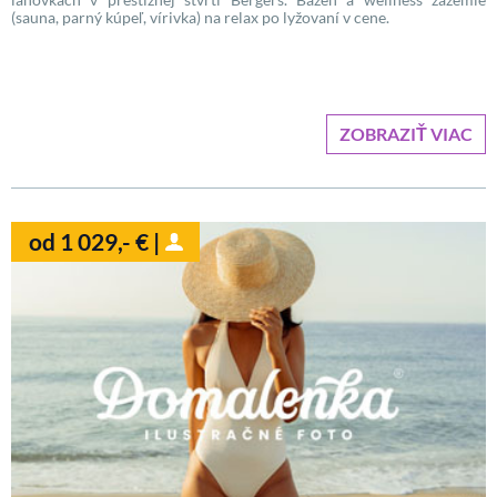
(sauna, parný kúpeľ, vírivka) na relax po lyžovaní v cene.
ZOBRAZIŤ VIAC
od 1 029,- € |