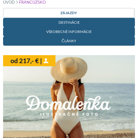
»
ÚVOD
FRANCÚZSKO
ZÁJAZDY
DESTINÁCIE
VŠEOBECNÉ INFORMÁCIE
ČLÁNKY
od 217,- € |