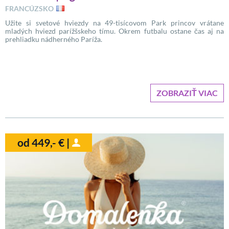
FRANCÚZSKO
Užite si svetové hviezdy na 49-tisícovom Park princov vrátane
mladých hviezd parížšskeho tímu. Okrem futbalu ostane čas aj na
prehliadku nádherného Paríža.
ZOBRAZIŤ VIAC
od 449,- € |