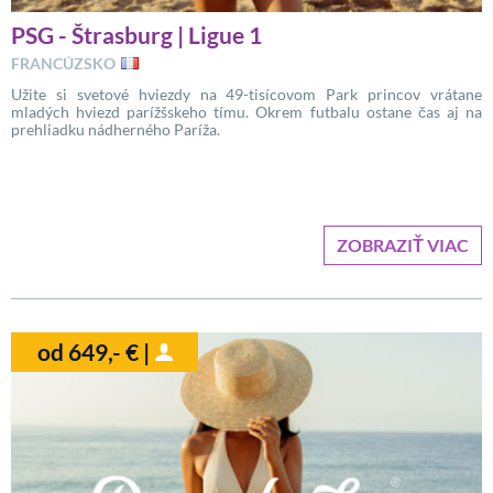
PSG - Štrasburg | Ligue 1
FRANCÚZSKO
Užite si svetové hviezdy na 49-tisícovom Park princov vrátane
mladých hviezd parížšskeho tímu. Okrem futbalu ostane čas aj na
prehliadku nádherného Paríža.
ZOBRAZIŤ VIAC
od 649,- € |