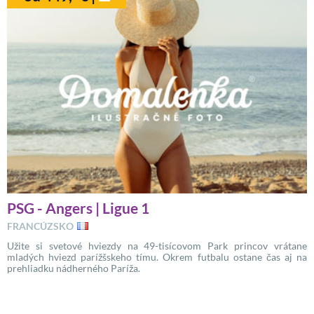
PSG - Angers | Ligue 1
FRANCÚZSKO
Užite si svetové hviezdy na 49-tisícovom Park princov vrátane
mladých hviezd parížšskeho tímu. Okrem futbalu ostane čas aj na
prehliadku nádherného Paríža.