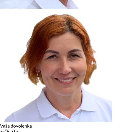
zariadení, pokiaľ sú nevyhnutne nutné pre prevádzku tejto
stránky. Pre všetky ostatné typy cookies potrebujeme vaše
povolenie.
Cookies, ktoré používame
Technické a nevyhnutné cookies
Analytické a marketingové cookies
Reklamné úložisko
Reklamné používateľské dáta
Personalizácia reklám
Odmietnuť
Povoliť vybrané
Povoliť všetko
Vaša dovolenka
začína tu