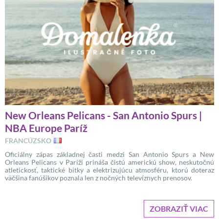
New Orleans Pelicans - San Antonio Spurs |
NBA Europe Paríž
FRANCÚZSKO
Oficiálny zápas základnej časti medzi San Antonio Spurs a New
Orleans Pelicans v Paríži prináša čistú americkú show, neskutočnú
atletickosť, taktické bitky a elektrizujúcu atmosféru, ktorú doteraz
väčšina fanúšikov poznala len z nočných televíznych prenosov.
ZOBRAZIŤ VIAC