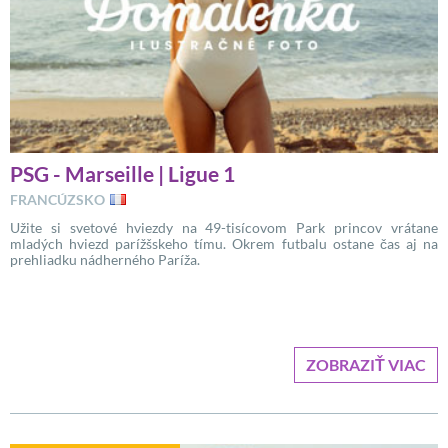
PSG - Marseille | Ligue 1
FRANCÚZSKO
Užite si svetové hviezdy na 49-tisícovom Park princov vrátane
mladých hviezd parížšskeho tímu. Okrem futbalu ostane čas aj na
prehliadku nádherného Paríža.
ZOBRAZIŤ VIAC