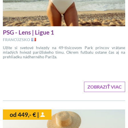
PSG - Lens | Ligue 1
FRANCÚZSKO
Užite si svetové hviezdy na 49-tisícovom Park princov vrátane
mladých hviezd parížšskeho tímu. Okrem futbalu ostane čas aj na
prehliadku nádherného Paríža.
ZOBRAZIŤ VIAC
od 449,- € |