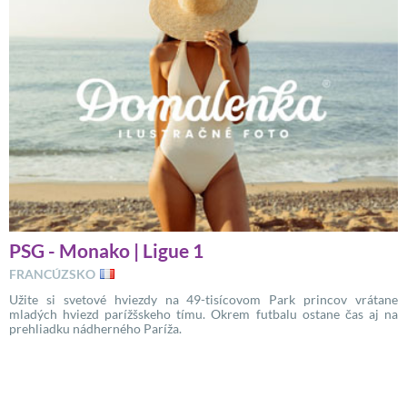
PSG - Monako | Ligue 1
FRANCÚZSKO
Užite si svetové hviezdy na 49-tisícovom Park princov vrátane
mladých hviezd parížšskeho tímu. Okrem futbalu ostane čas aj na
prehliadku nádherného Paríža.