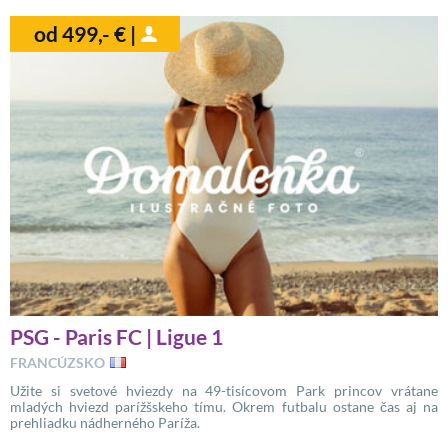
od 499,- € |
PSG - Paris FC | Ligue 1
FRANCÚZSKO
Užite si svetové hviezdy na 49-tisícovom Park princov vrátane
mladých hviezd parížšskeho tímu. Okrem futbalu ostane čas aj na
prehliadku nádherného Paríža.