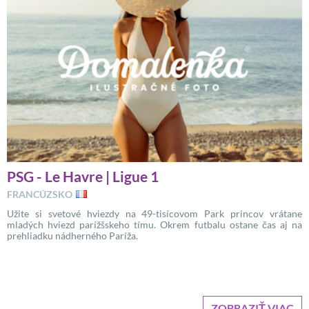
PSG - Le Havre | Ligue 1
FRANCÚZSKO
Užite si svetové hviezdy na 49-tisícovom Park princov vrátane
mladých hviezd parížšskeho tímu. Okrem futbalu ostane čas aj na
prehliadku nádherného Paríža.
ZOBRAZIŤ VIAC