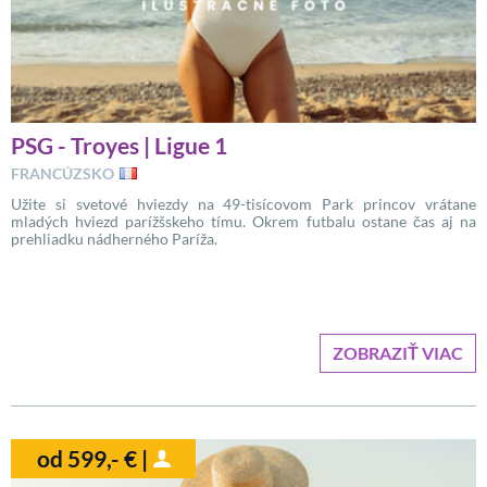
PSG - Troyes | Ligue 1
FRANCÚZSKO
Užite si svetové hviezdy na 49-tisícovom Park princov vrátane
mladých hviezd parížšskeho tímu. Okrem futbalu ostane čas aj na
prehliadku nádherného Paríža.
ZOBRAZIŤ VIAC
od 599,- € |