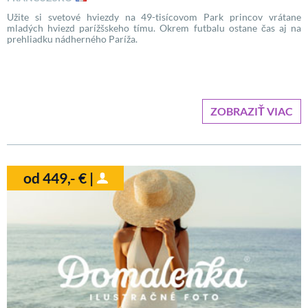
Užite si svetové hviezdy na 49-tisícovom Park princov vrátane
mladých hviezd parížšskeho tímu. Okrem futbalu ostane čas aj na
prehliadku nádherného Paríža.
ZOBRAZIŤ VIAC
od 449,- € |