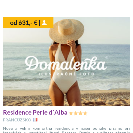
od 631,- € |
Residence Perle d´Alba
FRANCÚZSKO
Nová a veľmi komfortná rezidencia v našej ponuke priamo pri
lanovkách v prestížnej štvrti Bergers. Bazén a wellness zázemie