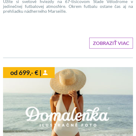
Užite si svetové hviezdy na 67-tisícovom Stade Vélodrome v
jedinečnej futbalovej atmosfére. Okrem futbalu ostane čas aj na
prehliadku nádherného Marseille.
ZOBRAZIŤ VIAC
od 699,- € |