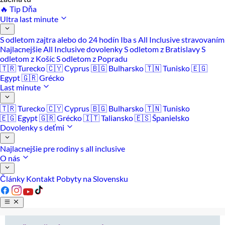
🔥 Tip Dňa
Ultra last minute
S odletom zajtra alebo do 24 hodín
Iba s All Inclusive stravovaním
Najlacnejšie All Inclusive dovolenky
S odletom z Bratislavy
S
odletom z Košíc
S odletom z Popradu
🇹🇷 Turecko
🇨🇾 Cyprus
🇧🇬 Bulharsko
🇹🇳 Tunisko
🇪🇬
Egypt
🇬🇷 Grécko
Last minute
🇹🇷 Turecko
🇨🇾 Cyprus
🇧🇬 Bulharsko
🇹🇳 Tunisko
🇪🇬 Egypt
🇬🇷 Grécko
🇮🇹 Taliansko
🇪🇸 Španielsko
Dovolenky s deťmi
Najlacnejšie pre rodiny s all inclusive
O nás
Články
Kontakt
Pobyty na Slovensku