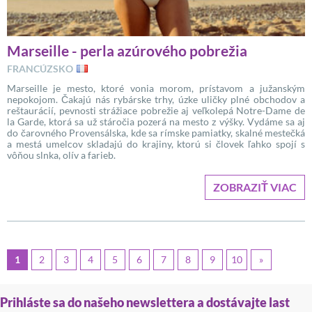
Marseille - perla azúrového pobrežia
FRANCÚZSKO
Marseille je mesto, ktoré vonia morom, prístavom a južanským
nepokojom. Čakajú nás rybárske trhy, úzke uličky plné obchodov a
reštaurácií, pevnosti strážiace pobrežie aj veľkolepá Notre-Dame de
la Garde, ktorá sa už stáročia pozerá na mesto z výšky. Vydáme sa aj
do čarovného Provensálska, kde sa rímske pamiatky, skalné mestečká
a mestá umelcov skladajú do krajiny, ktorú si človek ľahko spojí s
vôňou slnka, olív a farieb.
ZOBRAZIŤ VIAC
1
2
3
4
5
6
7
8
9
10
»
Prihláste sa do našeho newslettera a dostávajte last