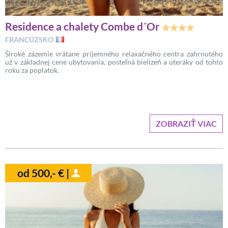
Residence a chalety Combe d´Or
FRANCÚZSKO
Široké zázemie vrátane príjemného relaxačného centra zahrnutého
už v základnej cene ubytovania, posteľná bielizeň a uteráky od tohto
roku za poplatok.
ZOBRAZIŤ VIAC
od 500,- € |