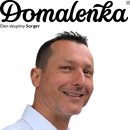
Na vašom súkromí nám záleží
člen skupiny
Sorger
Chceme vám neustále poskytovať tie najlepšie služby.
Vzhľadom k platnej legislatíve od vás ale potrebujeme súhlas
s používaním súborov cookies.
Viac o personalizácii a meraní
Aby sme vedeli, čo sa deje na webových stránkach a aby sme
vám mohli prispôsobiť ponuky na mieru či reklamu,
používame cookies a taktiež
služby spoločnosti Google
.
Čo sú cookies?
Cookies sú malé textové súbory, ktoré môžu byť používané
webovými stránkami, aby zefektívnili používateľský zážitok.
Vďaka cookies vám môžeme ponúkať služby podľa toho, čo
naozaj hľadáte a chcete nájsť.
Kedykoľvek sa môžete slobodne rozhodnúť, ktoré typy
používania cookies chcete umožniť.
Zákon uvádza, že môžeme ukladať cookies na vašom