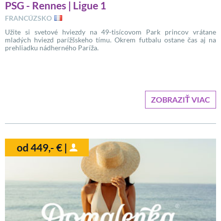
PSG - Rennes | Ligue 1
FRANCÚZSKO
Užite si svetové hviezdy na 49-tisícovom Park princov vrátane
mladých hviezd parížšskeho tímu. Okrem futbalu ostane čas aj na
prehliadku nádherného Paríža.
ZOBRAZIŤ VIAC
od 449,- € |