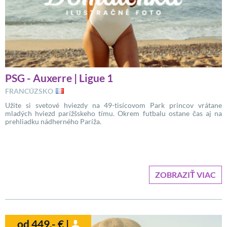
PSG - Auxerre | Ligue 1
FRANCÚZSKO
Užite si svetové hviezdy na 49-tisícovom Park princov vrátane
mladých hviezd parížšskeho tímu. Okrem futbalu ostane čas aj na
prehliadku nádherného Paríža.
ZOBRAZIŤ VIAC
od 449,- € |