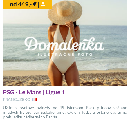
od 449,- € |
PSG - Le Mans | Ligue 1
FRANCÚZSKO
Užite si svetové hviezdy na 49-tisícovom Park princov vrátane
mladých hviezd parížšskeho tímu. Okrem futbalu ostane čas aj na
prehliadku nádherného Paríža.