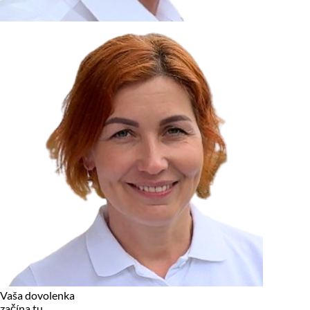
zariadení, pokiaľ sú nevyhnutne nutné pre prevádzku tejto
stránky. Pre všetky ostatné typy cookies potrebujeme vaše
povolenie.
Cookies, ktoré používame
Technické a nevyhnutné cookies
Analytické a marketingové cookies
Reklamné úložisko
Reklamné používateľské dáta
Personalizácia reklám
Odmietnuť
Povoliť vybrané
Povoliť všetko
Vaša dovolenka
začína tu