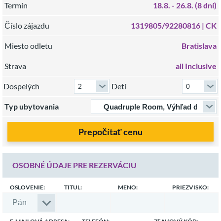
Termín
18.8.
- 26.8.
(8 dní)
Číslo zájazdu
1319805/92280816 |
CK
Miesto odletu
Bratislava
Strava
all Inclusive
Dospelých
Detí
Typ ubytovania
Prepočítať cenu
OSOBNÉ ÚDAJE PRE REZERVÁCIU
OSLOVENIE:
TITUL:
MENO:
PRIEZVISKO: