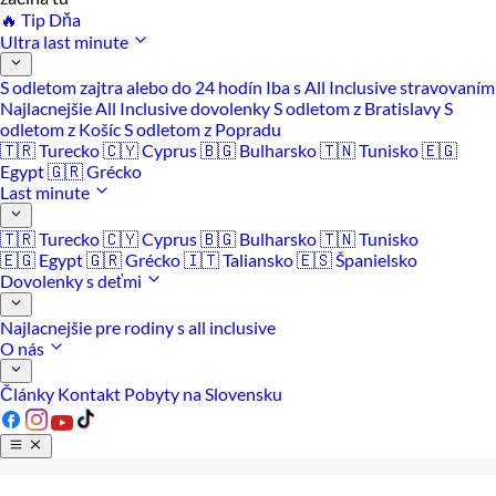
🔥 Tip Dňa
Ultra last minute
S odletom zajtra alebo do 24 hodín
Iba s All Inclusive stravovaním
Najlacnejšie All Inclusive dovolenky
S odletom z Bratislavy
S
odletom z Košíc
S odletom z Popradu
🇹🇷 Turecko
🇨🇾 Cyprus
🇧🇬 Bulharsko
🇹🇳 Tunisko
🇪🇬
Egypt
🇬🇷 Grécko
Last minute
🇹🇷 Turecko
🇨🇾 Cyprus
🇧🇬 Bulharsko
🇹🇳 Tunisko
🇪🇬 Egypt
🇬🇷 Grécko
🇮🇹 Taliansko
🇪🇸 Španielsko
Dovolenky s deťmi
Najlacnejšie pre rodiny s all inclusive
O nás
Články
Kontakt
Pobyty na Slovensku