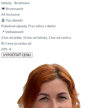
letecky - Bratislava
🍽 Stravovanie
All Inclusive
🏖 Typ zájazdu
Pobytové zájazdy, Pre rodiny s deťmi
📍 Vzdialenosti
2 km od pláže, 16 km od letiska, 2 km od centra
💶 Cena za osobu od
699,- €
VYPOČÍTAŤ CENU