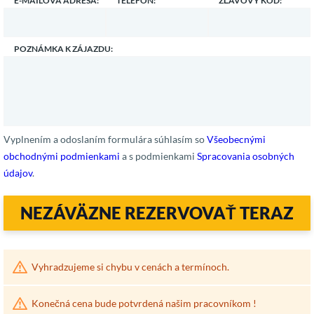
E-MAILOVÁ ADRESA:
TELEFÓN:
ZĽAVOVÝ KÓD:
POZNÁMKA K ZÁJAZDU:
Vyplnením a odoslaním formulára súhlasím so
Všeobecnými
obchodnými podmienkami
a s podmienkami
Spracovania osobných
údajov
.
NEZÁVÄZNE REZERVOVAŤ TERAZ
Vyhradzujeme si chybu v cenách a termínoch.
Konečná cena bude potvrdená našim pracovníkom !