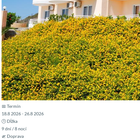
📅 Termín
18.8 2026 - 26.8 2026
🕒 Dĺžka
9 dní / 8 nocí
🛫 Doprava