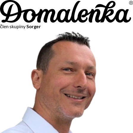
Na vašom súkromí nám záleží
člen skupiny
Sorger
Chceme vám neustále poskytovať tie najlepšie služby.
Vzhľadom k platnej legislatíve od vás ale potrebujeme súhlas
s používaním súborov cookies.
Viac o personalizácii a meraní
Aby sme vedeli, čo sa deje na webových stránkach a aby sme
vám mohli prispôsobiť ponuky na mieru či reklamu,
používame cookies a taktiež
služby spoločnosti Google
.
Čo sú cookies?
Cookies sú malé textové súbory, ktoré môžu byť používané
webovými stránkami, aby zefektívnili používateľský zážitok.
Vďaka cookies vám môžeme ponúkať služby podľa toho, čo
naozaj hľadáte a chcete nájsť.
Kedykoľvek sa môžete slobodne rozhodnúť, ktoré typy
používania cookies chcete umožniť.
Zákon uvádza, že môžeme ukladať cookies na vašom