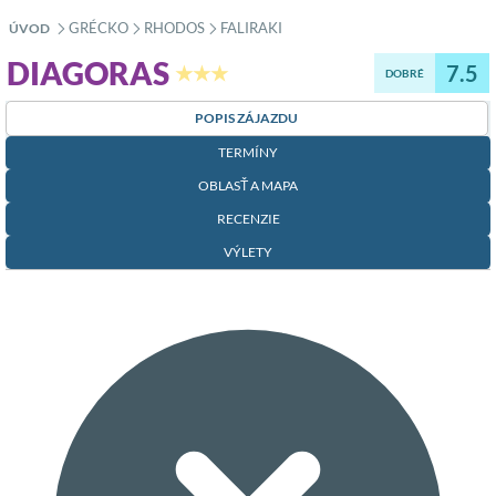
GRÉCKO
RHODOS
FALIRAKI
ÚVOD
»
»
»
DIAGORAS
7.5
★★★
DOBRÉ
POPIS ZÁJAZDU
TERMÍNY
OBLASŤ A MAPA
RECENZIE
VÝLETY