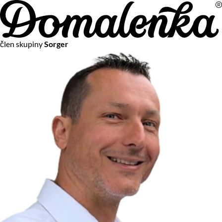
Na vašom súkromí nám záleží
člen skupiny
Sorger
Chceme vám neustále poskytovať tie najlepšie služby.
Vzhľadom k platnej legislatíve od vás ale potrebujeme súhlas
s používaním súborov cookies.
Viac o personalizácii a meraní
Aby sme vedeli, čo sa deje na webových stránkach a aby sme
vám mohli prispôsobiť ponuky na mieru či reklamu,
používame cookies a taktiež
služby spoločnosti Google
.
Čo sú cookies?
Cookies sú malé textové súbory, ktoré môžu byť používané
webovými stránkami, aby zefektívnili používateľský zážitok.
Vďaka cookies vám môžeme ponúkať služby podľa toho, čo
naozaj hľadáte a chcete nájsť.
Kedykoľvek sa môžete slobodne rozhodnúť, ktoré typy
používania cookies chcete umožniť.
Zákon uvádza, že môžeme ukladať cookies na vašom