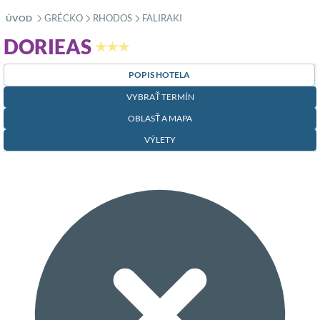
GRÉCKO
RHODOS
FALIRAKI
ÚVOD
»
»
»
DORIEAS
★★★
POPIS HOTELA
VYBRAŤ TERMÍN
OBLASŤ A MAPA
VÝLETY