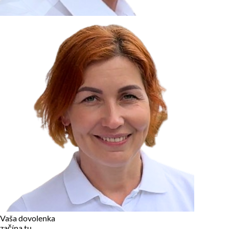
zariadení, pokiaľ sú nevyhnutne nutné pre prevádzku tejto
stránky. Pre všetky ostatné typy cookies potrebujeme vaše
povolenie.
Cookies, ktoré používame
Technické a nevyhnutné cookies
Analytické a marketingové cookies
Reklamné úložisko
Reklamné používateľské dáta
Personalizácia reklám
Odmietnuť
Povoliť vybrané
Povoliť všetko
Vaša dovolenka
začína tu