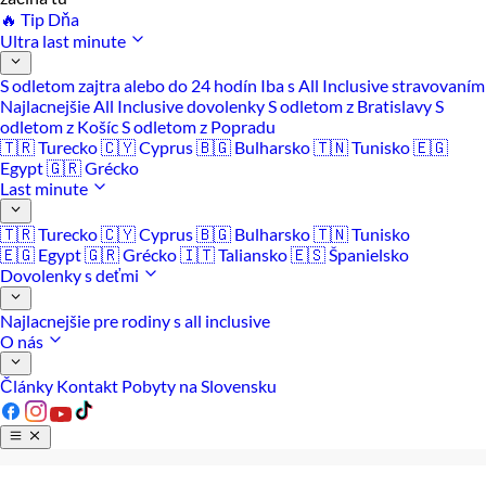
🔥 Tip Dňa
Ultra last minute
S odletom zajtra alebo do 24 hodín
Iba s All Inclusive stravovaním
Najlacnejšie All Inclusive dovolenky
S odletom z Bratislavy
S
odletom z Košíc
S odletom z Popradu
🇹🇷 Turecko
🇨🇾 Cyprus
🇧🇬 Bulharsko
🇹🇳 Tunisko
🇪🇬
Egypt
🇬🇷 Grécko
Last minute
🇹🇷 Turecko
🇨🇾 Cyprus
🇧🇬 Bulharsko
🇹🇳 Tunisko
🇪🇬 Egypt
🇬🇷 Grécko
🇮🇹 Taliansko
🇪🇸 Španielsko
Dovolenky s deťmi
Najlacnejšie pre rodiny s all inclusive
O nás
Články
Kontakt
Pobyty na Slovensku