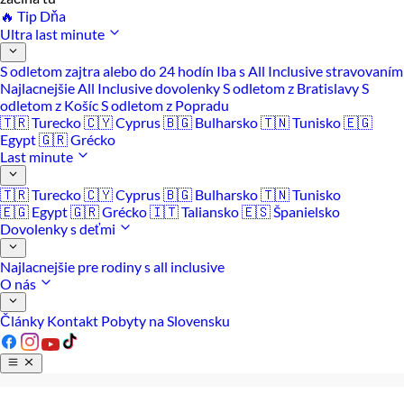
🔥 Tip Dňa
Ultra last minute
S odletom zajtra alebo do 24 hodín
Iba s All Inclusive stravovaním
Najlacnejšie All Inclusive dovolenky
S odletom z Bratislavy
S
odletom z Košíc
S odletom z Popradu
🇹🇷 Turecko
🇨🇾 Cyprus
🇧🇬 Bulharsko
🇹🇳 Tunisko
🇪🇬
Egypt
🇬🇷 Grécko
Last minute
🇹🇷 Turecko
🇨🇾 Cyprus
🇧🇬 Bulharsko
🇹🇳 Tunisko
🇪🇬 Egypt
🇬🇷 Grécko
🇮🇹 Taliansko
🇪🇸 Španielsko
Dovolenky s deťmi
Najlacnejšie pre rodiny s all inclusive
O nás
Články
Kontakt
Pobyty na Slovensku