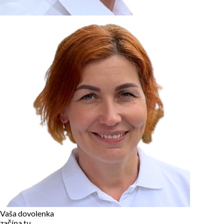
zariadení, pokiaľ sú nevyhnutne nutné pre prevádzku tejto
stránky. Pre všetky ostatné typy cookies potrebujeme vaše
povolenie.
Cookies, ktoré používame
Technické a nevyhnutné cookies
Analytické a marketingové cookies
Reklamné úložisko
Reklamné používateľské dáta
Personalizácia reklám
Odmietnuť
Povoliť vybrané
Povoliť všetko
Vaša dovolenka
začína tu