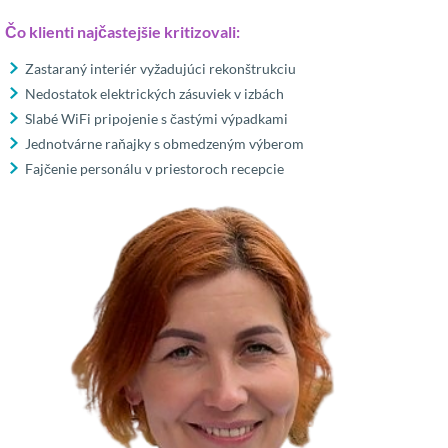
Čo klienti najčastejšie kritizovali:
Zastaraný interiér vyžadujúci rekonštrukciu
Nedostatok elektrických zásuviek v izbách
Slabé WiFi pripojenie s častými výpadkami
Jednotvárne raňajky s obmedzeným výberom
Fajčenie personálu v priestoroch recepcie