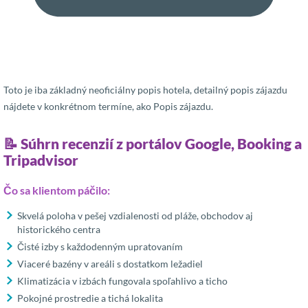
Toto je iba základný neoficiálny popis hotela, detailný popis zájazdu
nájdete v konkrétnom termíne, ako Popis zájazdu.
📝 Súhrn recenzií z portálov Google, Booking a
Tripadvisor
Čo sa klientom páčilo:
Skvelá poloha v pešej vzdialenosti od pláže, obchodov aj
historického centra
Čisté izby s každodenným upratovaním
Viaceré bazény v areáli s dostatkom ležadiel
Klimatizácia v izbách fungovala spoľahlivo a ticho
Pokojné prostredie a tichá lokalita