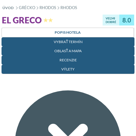
GRÉCKO
RHODOS
RHODOS
ÚVOD
»
»
»
EL GRECO
VEĽMI
8.0
★★
DOBRÉ
POPIS HOTELA
VYBRAŤ TERMÍN
OBLASŤ A MAPA
RECENZIE
VÝLETY