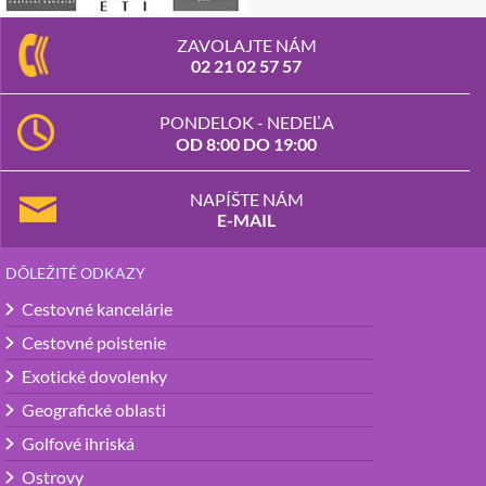
ZAVOLAJTE NÁM
02 21 02 57 57
PONDELOK - NEDEĽA
OD 8:00 DO 19:00
NAPÍŠTE NÁM
E-MAIL
DÔLEŽITÉ ODKAZY
Cestovné kancelárie
Cestovné poistenie
Exotické dovolenky
Geografické oblasti
Golfové ihriská
Ostrovy