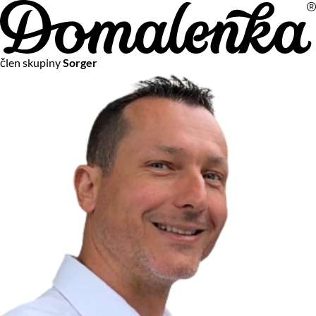
Na vašom súkromí nám záleží
člen skupiny
Sorger
Chceme vám neustále poskytovať tie najlepšie služby.
Vzhľadom k platnej legislatíve od vás ale potrebujeme súhlas
s používaním súborov cookies.
Viac o personalizácii a meraní
Aby sme vedeli, čo sa deje na webových stránkach a aby sme
vám mohli prispôsobiť ponuky na mieru či reklamu,
používame cookies a taktiež
služby spoločnosti Google
.
Čo sú cookies?
Cookies sú malé textové súbory, ktoré môžu byť používané
webovými stránkami, aby zefektívnili používateľský zážitok.
Vďaka cookies vám môžeme ponúkať služby podľa toho, čo
naozaj hľadáte a chcete nájsť.
Kedykoľvek sa môžete slobodne rozhodnúť, ktoré typy
používania cookies chcete umožniť.
Zákon uvádza, že môžeme ukladať cookies na vašom