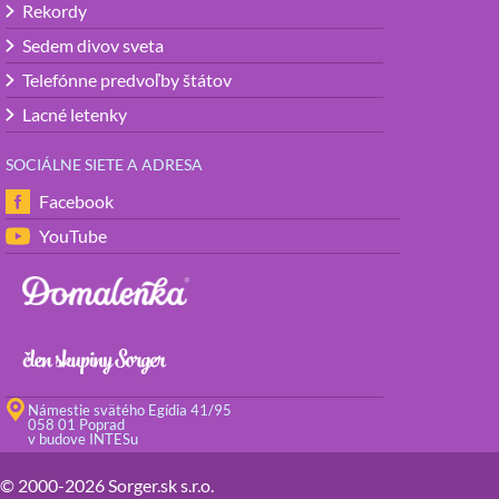
Rekordy
Sedem divov sveta
Telefónne predvoľby štátov
Lacné letenky
SOCIÁLNE SIETE A ADRESA
Facebook
YouTube
Námestie svätého Egídia 41/95
058 01 Poprad
v budove INTESu
© 2000-2026 Sorger.sk s.r.o.