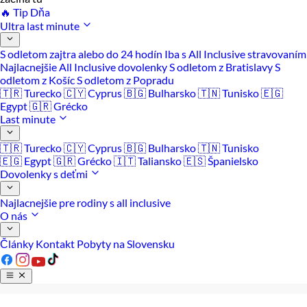
🔥 Tip Dňa
Ultra last minute
S odletom zajtra alebo do 24 hodín
Iba s All Inclusive stravovaním
Najlacnejšie All Inclusive dovolenky
S odletom z Bratislavy
S
odletom z Košíc
S odletom z Popradu
🇹🇷 Turecko
🇨🇾 Cyprus
🇧🇬 Bulharsko
🇹🇳 Tunisko
🇪🇬
Egypt
🇬🇷 Grécko
Last minute
🇹🇷 Turecko
🇨🇾 Cyprus
🇧🇬 Bulharsko
🇹🇳 Tunisko
🇪🇬 Egypt
🇬🇷 Grécko
🇮🇹 Taliansko
🇪🇸 Španielsko
Dovolenky s deťmi
Najlacnejšie pre rodiny s all inclusive
O nás
Články
Kontakt
Pobyty na Slovensku