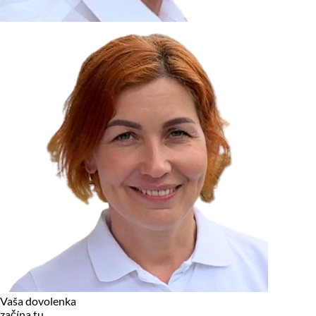
zariadení, pokiaľ sú nevyhnutne nutné pre prevádzku tejto
stránky. Pre všetky ostatné typy cookies potrebujeme vaše
povolenie.
Cookies, ktoré používame
Technické a nevyhnutné cookies
Analytické a marketingové cookies
Reklamné úložisko
Reklamné používateľské dáta
Personalizácia reklám
Odmietnuť
Povoliť vybrané
Povoliť všetko
Vaša dovolenka
začína tu