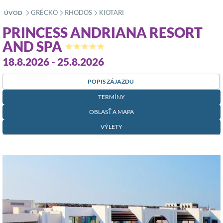
GRÉCKO
RHODOS
KIOTARI
ÚVOD
»
»
»
PRINCESS ANDRIANA RESORT
AND SPA
★★★★★
18.8.2026 - 25.8.2026
POPIS ZÁJAZDU
TERMÍNY
OBLASŤ A MAPA
VÝLETY