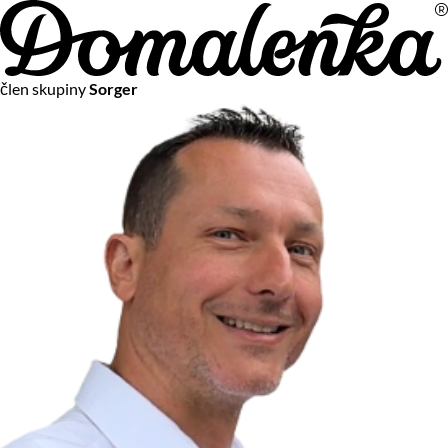
Na vašom súkromí nám záleží
člen skupiny
Sorger
Chceme vám neustále poskytovať tie najlepšie služby.
Vzhľadom k platnej legislatíve od vás ale potrebujeme súhlas
s používaním súborov cookies.
Viac o personalizácii a meraní
Aby sme vedeli, čo sa deje na webových stránkach a aby sme
vám mohli prispôsobiť ponuky na mieru či reklamu,
používame cookies a taktiež
služby spoločnosti Google
.
Čo sú cookies?
Cookies sú malé textové súbory, ktoré môžu byť používané
webovými stránkami, aby zefektívnili používateľský zážitok.
Vďaka cookies vám môžeme ponúkať služby podľa toho, čo
naozaj hľadáte a chcete nájsť.
Kedykoľvek sa môžete slobodne rozhodnúť, ktoré typy
používania cookies chcete umožniť.
Zákon uvádza, že môžeme ukladať cookies na vašom