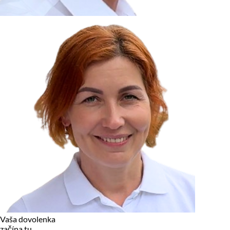
zariadení, pokiaľ sú nevyhnutne nutné pre prevádzku tejto
stránky. Pre všetky ostatné typy cookies potrebujeme vaše
povolenie.
Cookies, ktoré používame
Technické a nevyhnutné cookies
Analytické a marketingové cookies
Reklamné úložisko
Reklamné používateľské dáta
Personalizácia reklám
Odmietnuť
Povoliť vybrané
Povoliť všetko
Vaša dovolenka
začína tu