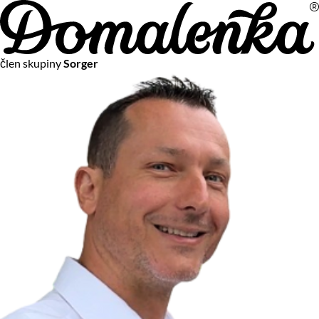
Na vašom súkromí nám záleží
člen skupiny
Sorger
Chceme vám neustále poskytovať tie najlepšie služby.
Vzhľadom k platnej legislatíve od vás ale potrebujeme súhlas
s používaním súborov cookies.
Viac o personalizácii a meraní
Aby sme vedeli, čo sa deje na webových stránkach a aby sme
vám mohli prispôsobiť ponuky na mieru či reklamu,
používame cookies a taktiež
služby spoločnosti Google
.
Čo sú cookies?
Cookies sú malé textové súbory, ktoré môžu byť používané
webovými stránkami, aby zefektívnili používateľský zážitok.
Vďaka cookies vám môžeme ponúkať služby podľa toho, čo
naozaj hľadáte a chcete nájsť.
Kedykoľvek sa môžete slobodne rozhodnúť, ktoré typy
používania cookies chcete umožniť.
Zákon uvádza, že môžeme ukladať cookies na vašom