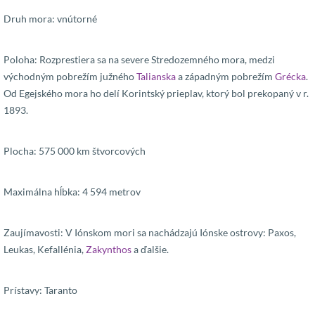
Druh mora: vnútorné
Poloha: Rozprestiera sa na severe Stredozemného mora, medzi
východným pobrežím južného
Talianska
a západným pobrežím
Grécka
.
Od Egejského mora ho delí Korintský prieplav, ktorý bol prekopaný v r.
1893.
Plocha: 575 000 km štvorcových
Maximálna hĺbka: 4 594 metrov
Zaujímavosti: V Iónskom mori sa nachádzajú Iónske ostrovy: Paxos,
Leukas, Kefallénia,
Zakynthos
a ďalšie.
Prístavy: Taranto