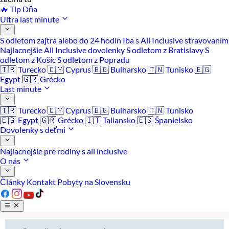
🔥 Tip Dňa
Ultra last minute
S odletom zajtra alebo do 24 hodín
Iba s All Inclusive stravovaním
Najlacnejšie All Inclusive dovolenky
S odletom z Bratislavy
S
odletom z Košíc
S odletom z Popradu
🇹🇷 Turecko
🇨🇾 Cyprus
🇧🇬 Bulharsko
🇹🇳 Tunisko
🇪🇬
Egypt
🇬🇷 Grécko
Last minute
🇹🇷 Turecko
🇨🇾 Cyprus
🇧🇬 Bulharsko
🇹🇳 Tunisko
🇪🇬 Egypt
🇬🇷 Grécko
🇮🇹 Taliansko
🇪🇸 Španielsko
Dovolenky s deťmi
Najlacnejšie pre rodiny s all inclusive
O nás
Články
Kontakt
Pobyty na Slovensku