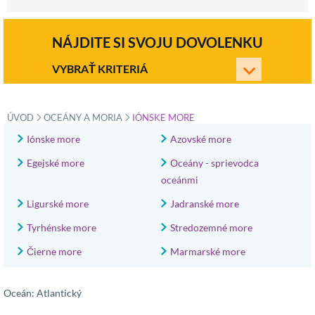
NÁJDITE SI SVOJU DOVOLENKU
VYBRAŤ KRITERIÁ
»
»
ÚVOD
OCEÁNY A MORIA
IÓNSKE MORE
Iónske more
Azovské more
Egejské more
Oceány - sprievodca
oceánmi
Ligurské more
Jadranské more
Tyrhénske more
Stredozemné more
Čierne more
Marmarské more
Oceán: Atlantický