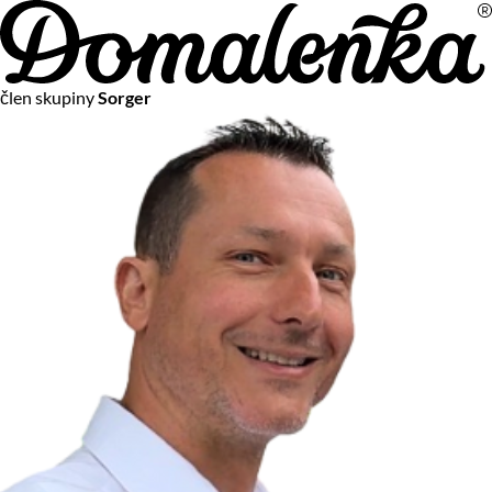
Na vašom súkromí nám záleží
člen skupiny
Sorger
Chceme vám neustále poskytovať tie najlepšie služby.
Vzhľadom k platnej legislatíve od vás ale potrebujeme súhlas
s používaním súborov cookies.
Viac o personalizácii a meraní
Aby sme vedeli, čo sa deje na webových stránkach a aby sme
vám mohli prispôsobiť ponuky na mieru či reklamu,
používame cookies a taktiež
služby spoločnosti Google
.
Čo sú cookies?
Cookies sú malé textové súbory, ktoré môžu byť používané
webovými stránkami, aby zefektívnili používateľský zážitok.
Vďaka cookies vám môžeme ponúkať služby podľa toho, čo
naozaj hľadáte a chcete nájsť.
Kedykoľvek sa môžete slobodne rozhodnúť, ktoré typy
používania cookies chcete umožniť.
Zákon uvádza, že môžeme ukladať cookies na vašom