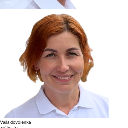
zariadení, pokiaľ sú nevyhnutne nutné pre prevádzku tejto
stránky. Pre všetky ostatné typy cookies potrebujeme vaše
povolenie.
Cookies, ktoré používame
Technické a nevyhnutné cookies
Analytické a marketingové cookies
Reklamné úložisko
Reklamné používateľské dáta
Personalizácia reklám
Odmietnuť
Povoliť vybrané
Povoliť všetko
Vaša dovolenka
začína tu