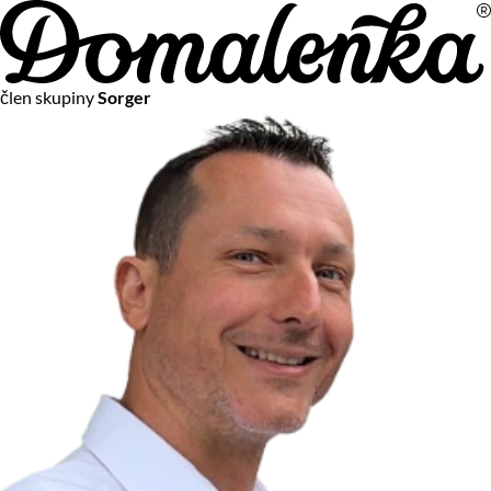
Na vašom súkromí nám záleží
člen skupiny
Sorger
Chceme vám neustále poskytovať tie najlepšie služby.
Vzhľadom k platnej legislatíve od vás ale potrebujeme súhlas
s používaním súborov cookies.
Viac o personalizácii a meraní
Aby sme vedeli, čo sa deje na webových stránkach a aby sme
vám mohli prispôsobiť ponuky na mieru či reklamu,
používame cookies a taktiež
služby spoločnosti Google
.
Čo sú cookies?
Cookies sú malé textové súbory, ktoré môžu byť používané
webovými stránkami, aby zefektívnili používateľský zážitok.
Vďaka cookies vám môžeme ponúkať služby podľa toho, čo
naozaj hľadáte a chcete nájsť.
Kedykoľvek sa môžete slobodne rozhodnúť, ktoré typy
používania cookies chcete umožniť.
Zákon uvádza, že môžeme ukladať cookies na vašom