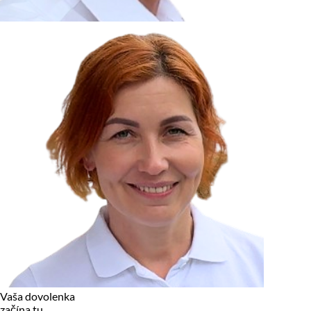
zariadení, pokiaľ sú nevyhnutne nutné pre prevádzku tejto
stránky. Pre všetky ostatné typy cookies potrebujeme vaše
povolenie.
Cookies, ktoré používame
Technické a nevyhnutné cookies
Analytické a marketingové cookies
Reklamné úložisko
Reklamné používateľské dáta
Personalizácia reklám
Odmietnuť
Povoliť vybrané
Povoliť všetko
Vaša dovolenka
začína tu