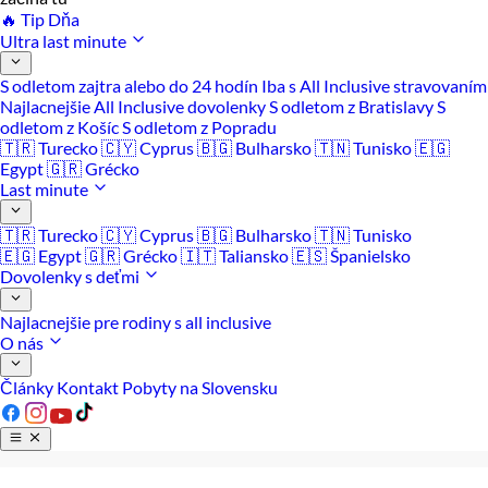
🔥 Tip Dňa
Ultra last minute
S odletom zajtra alebo do 24 hodín
Iba s All Inclusive stravovaním
Najlacnejšie All Inclusive dovolenky
S odletom z Bratislavy
S
odletom z Košíc
S odletom z Popradu
🇹🇷 Turecko
🇨🇾 Cyprus
🇧🇬 Bulharsko
🇹🇳 Tunisko
🇪🇬
Egypt
🇬🇷 Grécko
Last minute
🇹🇷 Turecko
🇨🇾 Cyprus
🇧🇬 Bulharsko
🇹🇳 Tunisko
🇪🇬 Egypt
🇬🇷 Grécko
🇮🇹 Taliansko
🇪🇸 Španielsko
Dovolenky s deťmi
Najlacnejšie pre rodiny s all inclusive
O nás
Články
Kontakt
Pobyty na Slovensku