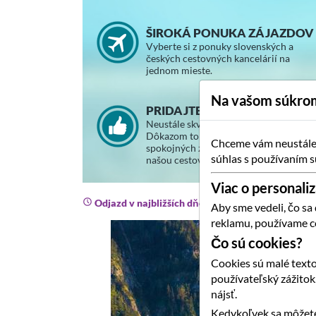
ŠIROKÁ PONUKA ZÁJAZDOV
Vyberte si z ponuky slovenských a
českých cestovných kancelárií na
jednom mieste.
Na vašom súkrom
PRIDAJTE SA K SPOKOJNÝM
Neustále skvalitňujeme svoje služby.
Dôkazom toho je stále väčší počet
Chceme vám neustále p
spokojných zákazníkov, ktorí cestujú s
súhlas s používaním s
našou cestovnou agentúrou.
Viac o personaliz
Odjazd v najbližších dňoch
Aby sme vedeli, čo sa
reklamu, používame c
Čo sú cookies?
Cookies sú malé texto
používateľský zážito
nájsť.
Kedykoľvek sa môžete