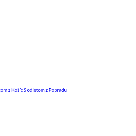
tom z Košíc
S odletom z Popradu