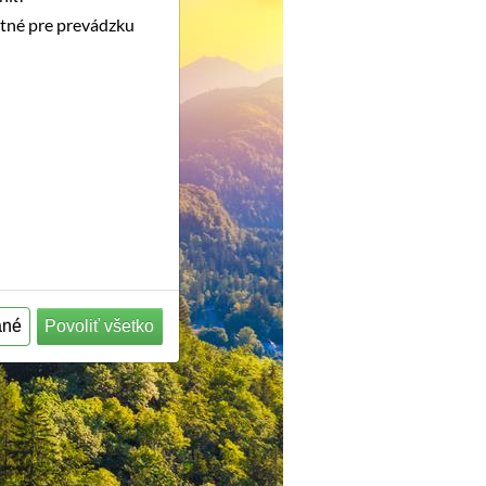
utné pre prevádzku
ané
Povoliť všetko