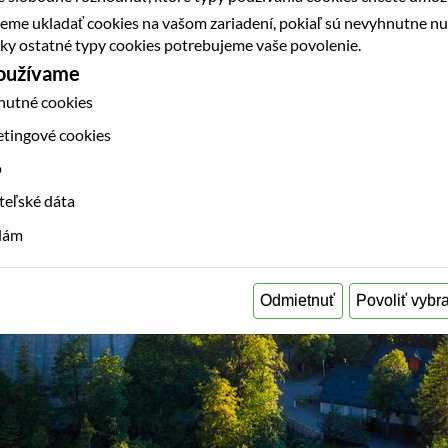
eme ukladať cookies na vašom zariadení, pokiaľ sú nevyhnutne n
etky ostatné typy cookies potrebujeme vaše povolenie.
používame
nutné cookies
etingové cookies
o
teľské dáta
klám
Odmietnuť
Povoliť vybr