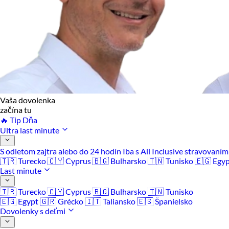
Vaša dovolenka
začína tu
🔥 Tip Dňa
Ultra last minute
S odletom zajtra alebo do 24 hodín
Iba s All Inclusive stravovaní
🇹🇷 Turecko
🇨🇾 Cyprus
🇧🇬 Bulharsko
🇹🇳 Tunisko
🇪🇬 Egy
Last minute
🇹🇷 Turecko
🇨🇾 Cyprus
🇧🇬 Bulharsko
🇹🇳 Tunisko
🇪🇬 Egypt
🇬🇷 Grécko
🇮🇹 Taliansko
🇪🇸 Španielsko
Dovolenky s deťmi