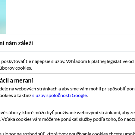
í nám záleží
oskytovať tie najlepšie služby. Vzhľadom k platnej legislatíve od
úborov cookies.
ácii a meraní
 deje na webových stránkach a aby sme vám mohli prispôsobiť pon
ookies a taktiež
služby spoločnosti Google
.
vé súbory, ktoré môžu byť používané webovými stránkami, aby zef
k. Vďaka cookies vám môžeme ponúkať služby podľa toho, čo naoza
 slobodne rozhodnúť, ktoré typy používania cookies chcete umožn