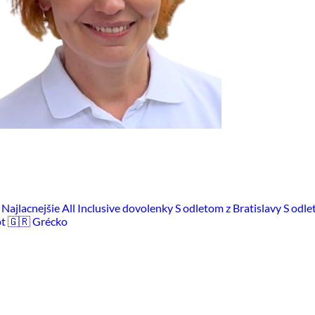
m
Najlacnejšie All Inclusive dovolenky
S odletom z Bratislavy
S odle
pt
🇬🇷 Grécko