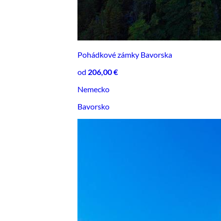
Pohádkové zámky Bavorska
od
206,00 €
Nemecko
Bavorsko