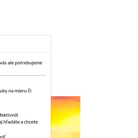
 vás ale potrebujeme
uky na mieru či
ektívnili
j hľadáte a chcete
iť.