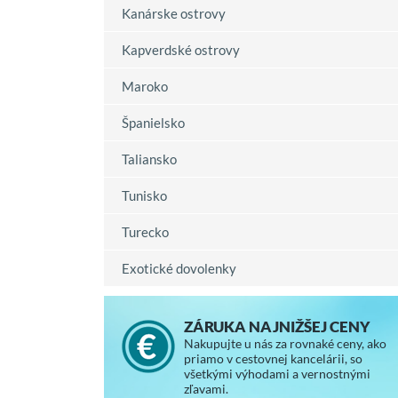
Kanárske ostrovy
Kapverdské ostrovy
Maroko
Španielsko
Taliansko
Tunisko
Turecko
Exotické dovolenky
ZÁRUKA NAJNIŽŠEJ CENY
Nakupujte u nás za rovnaké ceny, ako
priamo v cestovnej kancelárii, so
všetkými výhodami a vernostnými
zľavami.