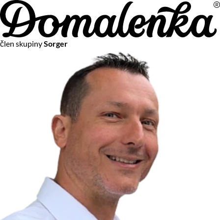
Na vašom súkromí nám záleží
člen skupiny
Sorger
Chceme vám neustále poskytovať tie najlepšie služby.
Vzhľadom k platnej legislatíve od vás ale potrebujeme súhlas
s používaním súborov cookies.
Viac o personalizácii a meraní
Aby sme vedeli, čo sa deje na webových stránkach a aby sme
vám mohli prispôsobiť ponuky na mieru či reklamu,
používame cookies a taktiež
služby spoločnosti Google
.
Čo sú cookies?
Cookies sú malé textové súbory, ktoré môžu byť používané
webovými stránkami, aby zefektívnili používateľský zážitok.
Vďaka cookies vám môžeme ponúkať služby podľa toho, čo
naozaj hľadáte a chcete nájsť.
Kedykoľvek sa môžete slobodne rozhodnúť, ktoré typy
používania cookies chcete umožniť.
Zákon uvádza, že môžeme ukladať cookies na vašom