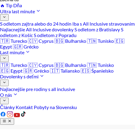
🔥 Tip Dňa
Ultra last minute
S odletom zajtra alebo do 24 hodín
Iba s All Inclusive stravovaním
Najlacnejšie All Inclusive dovolenky
S odletom z Bratislavy
S
odletom z Košíc
S odletom z Popradu
🇹🇷 Turecko
🇨🇾 Cyprus
🇧🇬 Bulharsko
🇹🇳 Tunisko
🇪🇬
Egypt
🇬🇷 Grécko
Last minute
🇹🇷 Turecko
🇨🇾 Cyprus
🇧🇬 Bulharsko
🇹🇳 Tunisko
🇪🇬 Egypt
🇬🇷 Grécko
🇮🇹 Taliansko
🇪🇸 Španielsko
Dovolenky s deťmi
Najlacnejšie pre rodiny s all inclusive
O nás
Články
Kontakt
Pobyty na Slovensku