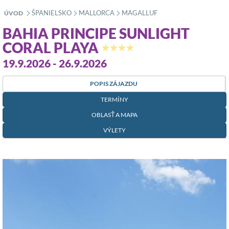
ŠPANIELSKO
MALLORCA
MAGALLUF
ÚVOD
»
»
»
BAHIA PRINCIPE SUNLIGHT
CORAL PLAYA
★★★★
19.9.2026 - 26.9.2026
POPIS ZÁJAZDU
TERMÍNY
OBLASŤ A MAPA
VÝLETY