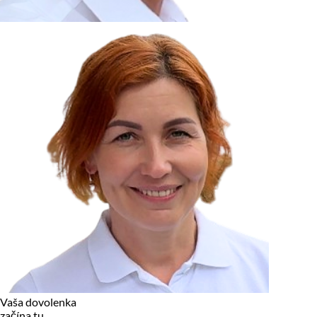
zariadení, pokiaľ sú nevyhnutne nutné pre prevádzku tejto
stránky. Pre všetky ostatné typy cookies potrebujeme vaše
povolenie.
Cookies, ktoré používame
Technické a nevyhnutné cookies
Analytické a marketingové cookies
Reklamné úložisko
Reklamné používateľské dáta
Personalizácia reklám
Odmietnuť
Povoliť vybrané
Povoliť všetko
Vaša dovolenka
začína tu