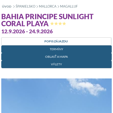
ŠPANIELSKO
MALLORCA
MAGALLUF
ÚVOD
»
»
»
BAHIA PRINCIPE SUNLIGHT
CORAL PLAYA
★★★★
12.9.2026 - 24.9.2026
POPIS ZÁJAZDU
TERMÍNY
OBLASŤ A MAPA
VÝLETY