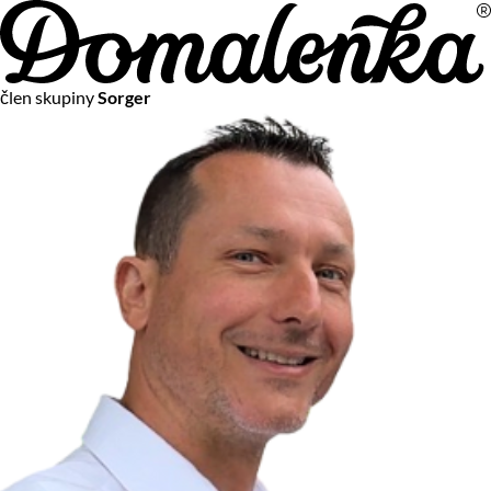
Na vašom súkromí nám záleží
člen skupiny
Sorger
Chceme vám neustále poskytovať tie najlepšie služby.
Vzhľadom k platnej legislatíve od vás ale potrebujeme súhlas
s používaním súborov cookies.
Viac o personalizácii a meraní
Aby sme vedeli, čo sa deje na webových stránkach a aby sme
vám mohli prispôsobiť ponuky na mieru či reklamu,
používame cookies a taktiež
služby spoločnosti Google
.
Čo sú cookies?
Cookies sú malé textové súbory, ktoré môžu byť používané
webovými stránkami, aby zefektívnili používateľský zážitok.
Vďaka cookies vám môžeme ponúkať služby podľa toho, čo
naozaj hľadáte a chcete nájsť.
Kedykoľvek sa môžete slobodne rozhodnúť, ktoré typy
používania cookies chcete umožniť.
Zákon uvádza, že môžeme ukladať cookies na vašom