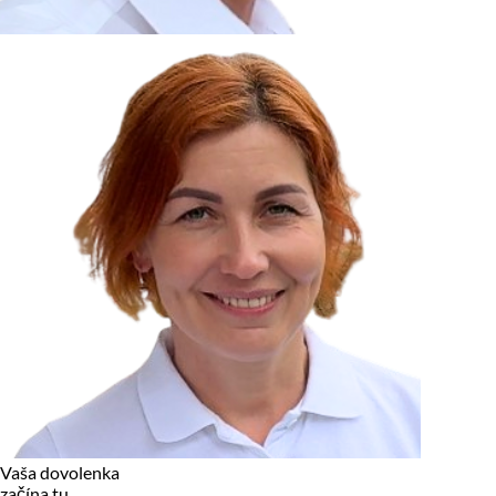
zariadení, pokiaľ sú nevyhnutne nutné pre prevádzku tejto
stránky. Pre všetky ostatné typy cookies potrebujeme vaše
povolenie.
Cookies, ktoré používame
Technické a nevyhnutné cookies
Analytické a marketingové cookies
Reklamné úložisko
Reklamné používateľské dáta
Personalizácia reklám
Odmietnuť
Povoliť vybrané
Povoliť všetko
Vaša dovolenka
začína tu