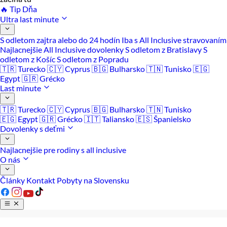
🔥 Tip Dňa
Ultra last minute
S odletom zajtra alebo do 24 hodín
Iba s All Inclusive stravovaním
Najlacnejšie All Inclusive dovolenky
S odletom z Bratislavy
S
odletom z Košíc
S odletom z Popradu
🇹🇷 Turecko
🇨🇾 Cyprus
🇧🇬 Bulharsko
🇹🇳 Tunisko
🇪🇬
Egypt
🇬🇷 Grécko
Last minute
🇹🇷 Turecko
🇨🇾 Cyprus
🇧🇬 Bulharsko
🇹🇳 Tunisko
🇪🇬 Egypt
🇬🇷 Grécko
🇮🇹 Taliansko
🇪🇸 Španielsko
Dovolenky s deťmi
Najlacnejšie pre rodiny s all inclusive
O nás
Články
Kontakt
Pobyty na Slovensku