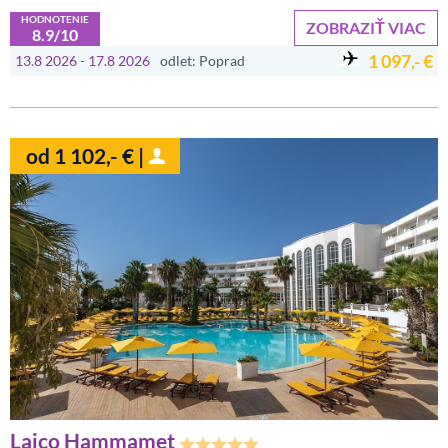
HODNOTENIE
ZOBRAZIŤ VIAC
8.9/10
1 097,- €
13.8 2026 - 17.8 2026
odlet: Poprad
od 1 102,- € |
Laico Hammamet