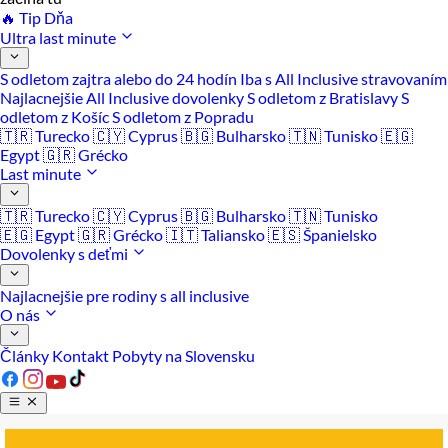
🔥 Tip Dňa
Ultra last minute
S odletom zajtra alebo do 24 hodín
Iba s All Inclusive stravovaním
Najlacnejšie All Inclusive dovolenky
S odletom z Bratislavy
S
odletom z Košíc
S odletom z Popradu
🇹🇷 Turecko
🇨🇾 Cyprus
🇧🇬 Bulharsko
🇹🇳 Tunisko
🇪🇬
Egypt
🇬🇷 Grécko
Last minute
🇹🇷 Turecko
🇨🇾 Cyprus
🇧🇬 Bulharsko
🇹🇳 Tunisko
🇪🇬 Egypt
🇬🇷 Grécko
🇮🇹 Taliansko
🇪🇸 Španielsko
Dovolenky s deťmi
Najlacnejšie pre rodiny s all inclusive
O nás
Články
Kontakt
Pobyty na Slovensku