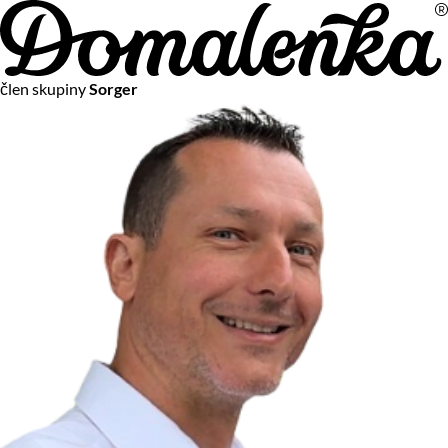
Na vašom súkromí nám záleží
člen skupiny
Sorger
Chceme vám neustále poskytovať tie najlepšie služby.
Vzhľadom k platnej legislatíve od vás ale potrebujeme súhlas
s používaním súborov cookies.
Viac o personalizácii a meraní
Aby sme vedeli, čo sa deje na webových stránkach a aby sme
vám mohli prispôsobiť ponuky na mieru či reklamu,
používame cookies a taktiež
služby spoločnosti Google
.
Čo sú cookies?
Cookies sú malé textové súbory, ktoré môžu byť používané
webovými stránkami, aby zefektívnili používateľský zážitok.
Vďaka cookies vám môžeme ponúkať služby podľa toho, čo
naozaj hľadáte a chcete nájsť.
Kedykoľvek sa môžete slobodne rozhodnúť, ktoré typy
používania cookies chcete umožniť.
Zákon uvádza, že môžeme ukladať cookies na vašom