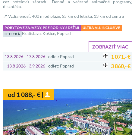
cez hotelovú záhradu. Denné a večerné animačné programy,
diskotéka.
📍 Vzdialenosť: 400 m od pláže, 55 km od letiska, 13 km od centra
POBYTOVÉ ZÁJAZDY, PRE RODINY S DEŤMI
ULTRA ALL INCLUSIVE
Bratislava, Košice, Poprad
LETECKÁ
ZOBRAZIŤ VIAC
1 071,- €
13.8 2026 - 17.8 2026
odlet: Poprad
3 860,- €
13.8 2026 - 3.9 2026
odlet: Poprad
od 1 088,- € |