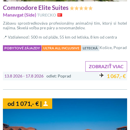
Commodore Elite Suites
Manavgat (Side)
TURECKO
Zábavu sprostredkováva profesionálny animačný tím, ktorý si hotel
najíma. Skvelá voľba pre páry a novomanželov.
📍 Vzdialenosť: 500 m od pláže, 55 km od letiska, 8 km od centra
Košice, Poprad
POBYTOVÉ ZÁJAZDY
ULTRA ALL INCLUSIVE
LETECKÁ
ZOBRAZIŤ VIAC
1 067,- €
13.8 2026 - 17.8 2026
odlet: Poprad
od 1 071,- € |