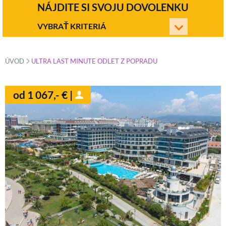
NÁJDITE SI SVOJU DOVOLENKU
VYBRAŤ KRITERIÁ
»
ÚVOD
ULTRA LAST MINUTE ODLET Z POPRADU
od 1 067,- € |