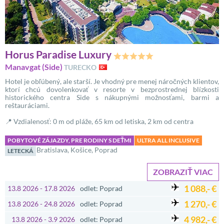
Horus Paradise Luxury
Manavgat (Side)
TURECKO
Hotel je obľúbený, ale starší. Je vhodný pre menej náročných klientov,
ktorí chcú dovolenkovať v resorte v bezprostrednej blízkosti
historického centra Side s nákupnými možnosťami, barmi a
reštauráciami.
📍 Vzdialenosť: 0 m od pláže, 65 km od letiska, 2 km od centra
POBYTOVÉ ZÁJAZDY, PRE RODINY S DEŤMI
ULTRA ALL INCLUSIVE
Bratislava, Košice, Poprad
LETECKÁ
ZOBRAZIŤ VIAC
1 088,- €
13.8 2026 - 17.8 2026
odlet: Poprad
1 270,- €
13.8 2026 - 24.8 2026
odlet: Poprad
4 982,- €
13.8 2026 - 3.9 2026
odlet: Poprad