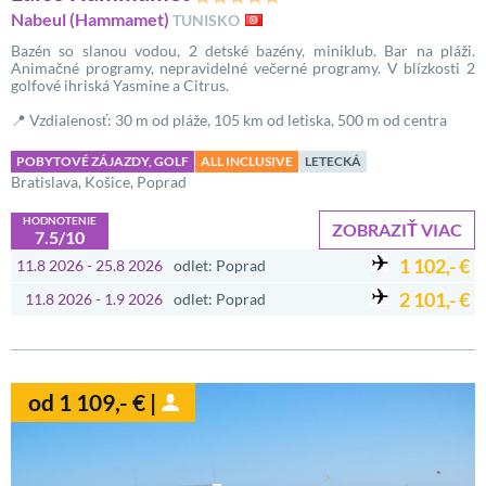
Nabeul (Hammamet)
TUNISKO
Bazén so slanou vodou, 2 detské bazény, miniklub. Bar na pláži.
Animačné programy, nepravidelné večerné programy. V blízkosti 2
golfové ihriská Yasmine a Citrus.
📍 Vzdialenosť: 30 m od pláže, 105 km od letiska, 500 m od centra
POBYTOVÉ ZÁJAZDY, GOLF
ALL INCLUSIVE
LETECKÁ
Bratislava, Košice, Poprad
HODNOTENIE
ZOBRAZIŤ VIAC
7.5/10
1 102,- €
11.8 2026 - 25.8 2026
odlet: Poprad
2 101,- €
11.8 2026 - 1.9 2026
odlet: Poprad
od 1 109,- € |