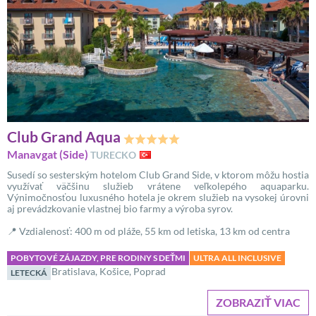
Club Grand Aqua
Manavgat (Side)
TURECKO
Susedí so sesterským hotelom Club Grand Side, v ktorom môžu hostia
využívať väčšinu služieb vrátene veľkolepého aquaparku.
Výnimočnosťou luxusného hotela je okrem služieb na vysokej úrovni
aj prevádzkovanie vlastnej bio farmy a výroba syrov.
📍 Vzdialenosť: 400 m od pláže, 55 km od letiska, 13 km od centra
POBYTOVÉ ZÁJAZDY, PRE RODINY S DEŤMI
ULTRA ALL INCLUSIVE
Bratislava, Košice, Poprad
LETECKÁ
ZOBRAZIŤ VIAC