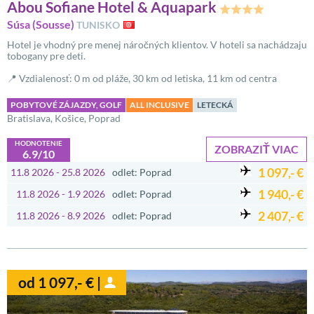
Abou Sofiane Hotel & Aquapark
Súsa (Sousse)
TUNISKO
Hotel je vhodný pre menej náročných klientov. V hoteli sa nachádzaju
tobogany pre deti.
📍 Vzdialenosť: 0 m od pláže, 30 km od letiska, 11 km od centra
POBYTOVÉ ZÁJAZDY, GOLF
ALL INCLUSIVE
LETECKÁ
Bratislava, Košice, Poprad
HODNOTENIE
ZOBRAZIŤ VIAC
6.9/10
1 097,- €
11.8 2026 - 25.8 2026
odlet: Poprad
1 940,- €
11.8 2026 - 1.9 2026
odlet: Poprad
2 407,- €
11.8 2026 - 8.9 2026
odlet: Poprad
od 1 097,- € |