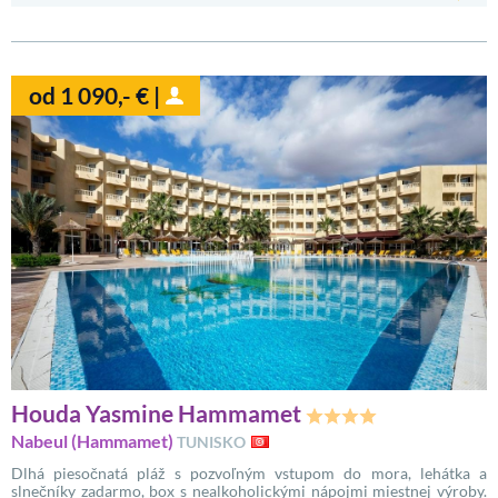
od 1 090,- € |
Houda Yasmine Hammamet
Nabeul (Hammamet)
TUNISKO
Dlhá piesočnatá pláž s pozvoľným vstupom do mora, lehátka a
slnečníky zadarmo, box s nealkoholickými nápojmi miestnej výroby.