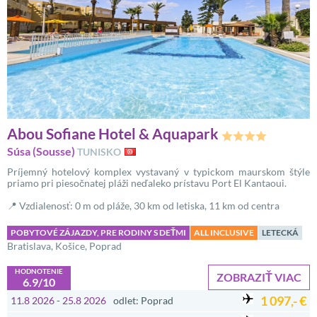
Abou Sofiane Hotel & Aquapark
Súsa (Sousse)
TUNISKO
Príjemný hotelový komplex vystavaný v typickom maurskom štýle
priamo pri piesočnatej pláži neďaleko prístavu Port El Kantaoui.
📍 Vzdialenosť: 0 m od pláže, 30 km od letiska, 11 km od centra
POBYTOVÉ ZÁJAZDY, PRE RODINY S DEŤMI
ALL INCLUSIVE
LETECKÁ
Bratislava, Košice, Poprad
HODNOTENIE
ZOBRAZIŤ VIAC
6.9/10
1 097,- €
11.8 2026 - 25.8 2026
odlet: Poprad