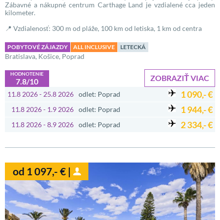
Zábavné a nákupné centrum Carthage Land je vzdialené cca jeden
kilometer.
📍 Vzdialenosť: 300 m od pláže, 100 km od letiska, 1 km od centra
POBYTOVÉ ZÁJAZDY
ALL INCLUSIVE
LETECKÁ
Bratislava, Košice, Poprad
HODNOTENIE
ZOBRAZIŤ VIAC
7.8/10
1 090,- €
11.8 2026 - 25.8 2026
odlet: Poprad
1 944,- €
11.8 2026 - 1.9 2026
odlet: Poprad
2 334,- €
11.8 2026 - 8.9 2026
odlet: Poprad
od 1 097,- € |