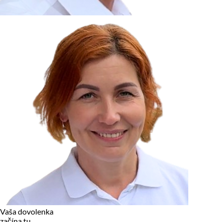
zariadení, pokiaľ sú nevyhnutne nutné pre prevádzku tejto
stránky. Pre všetky ostatné typy cookies potrebujeme vaše
povolenie.
Cookies, ktoré používame
Technické a nevyhnutné cookies
Analytické a marketingové cookies
Reklamné úložisko
Reklamné používateľské dáta
Personalizácia reklám
Odmietnuť
Povoliť vybrané
Povoliť všetko
Vaša dovolenka
začína tu