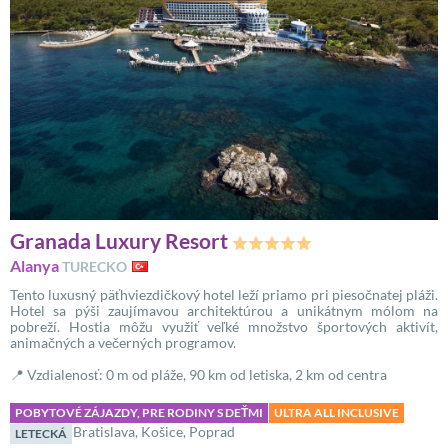
Granada Luxury Resort
Alanya
TURECKO
Tento luxusný päťhviezdičkový hotel leží priamo pri piesočnatej pláži.
Hotel sa pýši zaujímavou architektúrou a unikátnym mólom na
pobreží. Hostia môžu využiť veľké množstvo športových aktivít,
animačných a večerných programov.
📍 Vzdialenosť: 0 m od pláže, 90 km od letiska, 2 km od centra
POBYTOVÉ ZÁJAZDY, PRE RODINY S DEŤMI
ULTRA ALL INCLUSIVE
Bratislava, Košice, Poprad
LETECKÁ