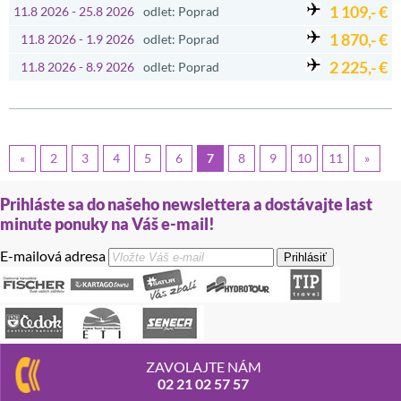
1 109,- €
11.8 2026 - 25.8 2026
odlet: Poprad
1 870,- €
11.8 2026 - 1.9 2026
odlet: Poprad
2 225,- €
11.8 2026 - 8.9 2026
odlet: Poprad
«
2
3
4
5
6
7
8
9
10
11
»
Prihláste sa do našeho newslettera a dostávajte last
minute ponuky na Váš e-mail!
E-mailová adresa
Prihlásiť
ZAVOLAJTE NÁM
02 21 02 57 57