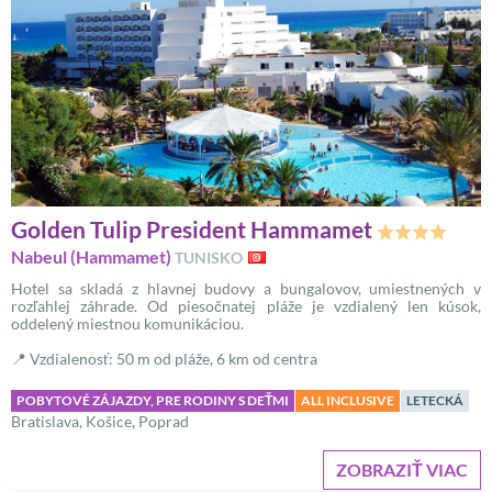
Golden Tulip President Hammamet
Nabeul (Hammamet)
TUNISKO
Hotel sa skladá z hlavnej budovy a bungalovov, umiestnených v
rozľahlej záhrade. Od piesočnatej pláže je vzdialený len kúsok,
oddelený miestnou komunikáciou.
📍 Vzdialenosť: 50 m od pláže, 6 km od centra
POBYTOVÉ ZÁJAZDY, PRE RODINY S DEŤMI
ALL INCLUSIVE
LETECKÁ
Bratislava, Košice, Poprad
ZOBRAZIŤ VIAC