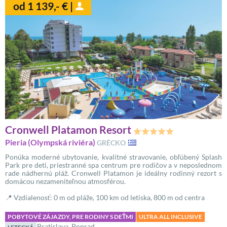
od 1 139,- € |
Cronwell Platamon Resort
Pieria (Olympská riviéra)
GRÉCKO
Ponúka moderné ubytovanie, kvalitné stravovanie, obľúbený Splash
Park pre deti, priestranné spa centrum pre rodičov a v neposlednom
rade nádhernú pláž. Cronwell Platamon je ideálny rodinný rezort s
domácou nezameniteľnou atmosférou.
📍 Vzdialenosť: 0 m od pláže, 100 km od letiska, 800 m od centra
POBYTOVÉ ZÁJAZDY, PRE RODINY S DEŤMI
ULTRA ALL INCLUSIVE
Bratislava, Poprad