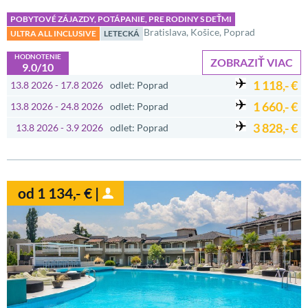
POBYTOVÉ ZÁJAZDY, POTÁPANIE, PRE RODINY S DEŤMI
Bratislava, Košice, Poprad
ULTRA ALL INCLUSIVE
LETECKÁ
HODNOTENIE
ZOBRAZIŤ VIAC
9.0/10
1 118,- €
13.8 2026 - 17.8 2026
odlet: Poprad
1 660,- €
13.8 2026 - 24.8 2026
odlet: Poprad
3 828,- €
13.8 2026 - 3.9 2026
odlet: Poprad
od 1 134,- € |