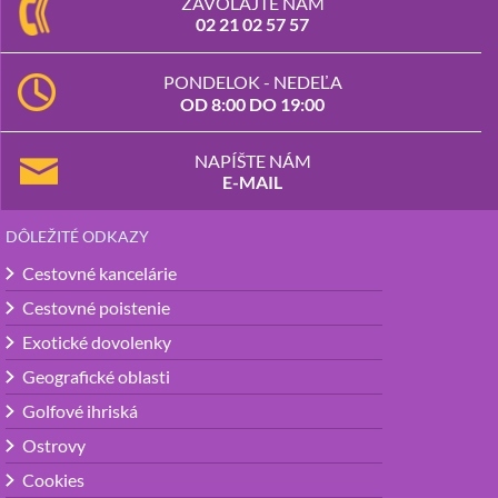
ZAVOLAJTE NÁM
02 21 02 57 57
PONDELOK - NEDEĽA
OD 8:00 DO 19:00
NAPÍŠTE NÁM
E-MAIL
DÔLEŽITÉ ODKAZY
Cestovné kancelárie
Cestovné poistenie
Exotické dovolenky
Geografické oblasti
Golfové ihriská
Ostrovy
Cookies