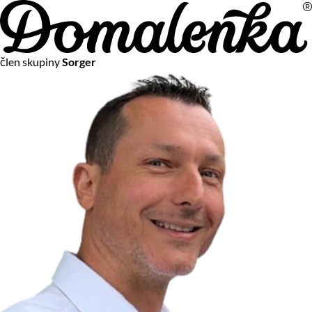
Na vašom súkromí nám záleží
člen skupiny
Sorger
Chceme vám neustále poskytovať tie najlepšie služby.
Vzhľadom k platnej legislatíve od vás ale potrebujeme súhlas
s používaním súborov cookies.
Viac o personalizácii a meraní
Aby sme vedeli, čo sa deje na webových stránkach a aby sme
vám mohli prispôsobiť ponuky na mieru či reklamu,
používame cookies a taktiež
služby spoločnosti Google
.
Čo sú cookies?
Cookies sú malé textové súbory, ktoré môžu byť používané
webovými stránkami, aby zefektívnili používateľský zážitok.
Vďaka cookies vám môžeme ponúkať služby podľa toho, čo
naozaj hľadáte a chcete nájsť.
Kedykoľvek sa môžete slobodne rozhodnúť, ktoré typy
používania cookies chcete umožniť.
Zákon uvádza, že môžeme ukladať cookies na vašom