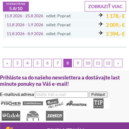
HODNOTENIE
ZOBRAZIŤ VIAC
5.8/10
1 178,- €
11.8 2026 - 25.8 2026
odlet: Poprad
2 009,- €
11.8 2026 - 1.9 2026
odlet: Poprad
2 394,- €
11.8 2026 - 8.9 2026
odlet: Poprad
«
3
4
5
6
7
8
9
10
11
12
»
Prihláste sa do našeho newslettera a dostávajte last
minute ponuky na Váš e-mail!
E-mailová adresa
Prihlásiť