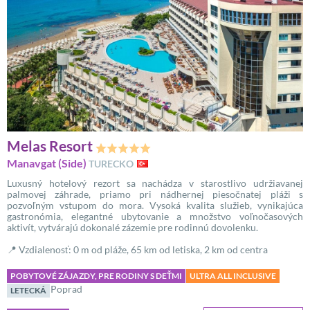
Melas Resort
Manavgat (Side)
TURECKO
Luxusný hotelový rezort sa nachádza v starostlivo udržiavanej
palmovej záhrade, priamo pri nádhernej piesočnatej pláži s
pozvoľným vstupom do mora. Vysoká kvalita služieb, vynikajúca
gastronómia, elegantné ubytovanie a množstvo voľnočasových
aktivít, vytvárajú dokonalé zázemie pre rodinnú dovolenku.
📍 Vzdialenosť: 0 m od pláže, 65 km od letiska, 2 km od centra
POBYTOVÉ ZÁJAZDY, PRE RODINY S DEŤMI
ULTRA ALL INCLUSIVE
Poprad
LETECKÁ