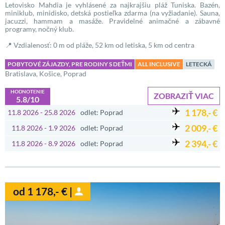
Letovisko Mahdia je vyhlásené za najkrajšiu pláž Tuniska. Bazén,
miniklub, minidisko, detská postieľka zdarma (na vyžiadanie). Sauna,
jacuzzi, hammam a masáže. Pravidelné animačné a zábavné
programy, nočný klub.
📍 Vzdialenosť: 0 m od pláže, 52 km od letiska, 5 km od centra
POBYTOVÉ ZÁJAZDY, PRE RODINY S DEŤMI
ALL INCLUSIVE
LETECKÁ
Bratislava, Košice, Poprad
HODNOTENIE
ZOBRAZIŤ VIAC
5.8/10
1 178,- €
11.8 2026 - 25.8 2026
odlet: Poprad
2 009,- €
11.8 2026 - 1.9 2026
odlet: Poprad
2 394,- €
11.8 2026 - 8.9 2026
odlet: Poprad
od 1 178,- € |