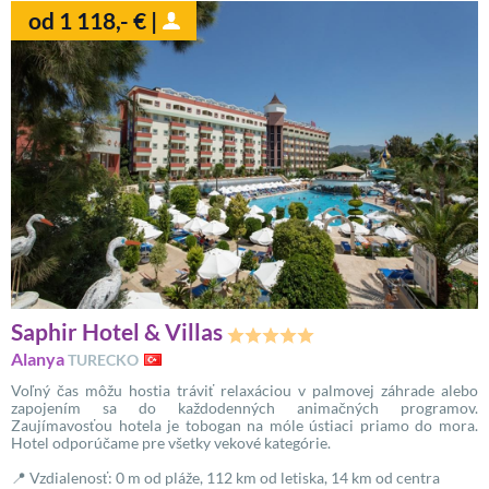
od 1 118,- € |
Saphir Hotel & Villas
Alanya
TURECKO
Voľný čas môžu hostia tráviť relaxáciou v palmovej záhrade alebo
zapojením sa do každodenných animačných programov.
Zaujímavosťou hotela je tobogan na móle ústiaci priamo do mora.
Hotel odporúčame pre všetky vekové kategórie.
📍 Vzdialenosť: 0 m od pláže, 112 km od letiska, 14 km od centra