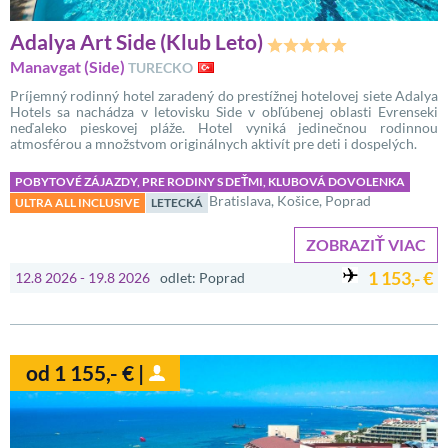
Adalya Art Side (Klub Leto)
Manavgat (Side)
TURECKO
Príjemný rodinný hotel zaradený do prestížnej hotelovej siete Adalya
Hotels sa nachádza v letovisku Side v obľúbenej oblasti Evrenseki
neďaleko pieskovej pláže. Hotel vyniká jedinečnou rodinnou
atmosférou a množstvom originálnych aktivít pre deti i dospelých.
POBYTOVÉ ZÁJAZDY, PRE RODINY S DEŤMI, KLUBOVÁ DOVOLENKA
Bratislava, Košice, Poprad
ULTRA ALL INCLUSIVE
LETECKÁ
ZOBRAZIŤ VIAC
1 153,- €
12.8 2026 - 19.8 2026
odlet: Poprad
od 1 155,- € |