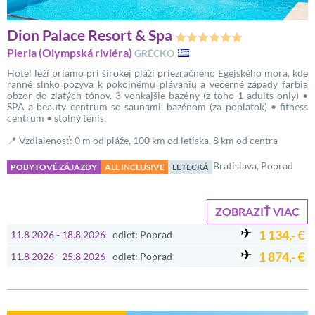
Dion Palace Resort & Spa
Pieria (Olympská riviéra)
GRÉCKO
Hotel leží priamo pri širokej pláži priezračného Egejského mora, kde
ranné slnko pozýva k pokojnému plávaniu a večerné západy farbia
obzor do zlatých tónov. 3 vonkajšie bazény (z toho 1 adults only) •
SPA a beauty centrum so saunami, bazénom (za poplatok) • fitness
centrum • stolný tenis.
📍 Vzdialenosť: 0 m od pláže, 100 km od letiska, 8 km od centra
Bratislava, Poprad
POBYTOVÉ ZÁJAZDY
ALL INCLUSIVE
LETECKÁ
ZOBRAZIŤ VIAC
1 134,- €
11.8 2026 - 18.8 2026
odlet: Poprad
1 874,- €
11.8 2026 - 25.8 2026
odlet: Poprad