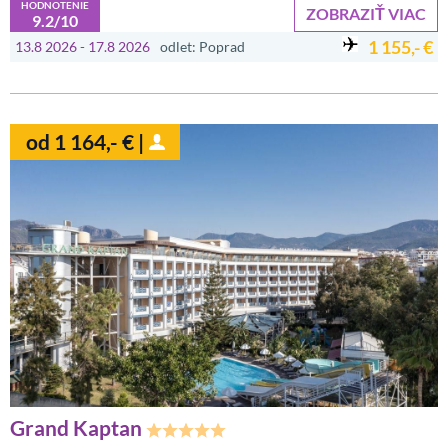
HODNOTENIE
ZOBRAZIŤ VIAC
9.2/10
1 155,- €
13.8 2026 - 17.8 2026
odlet: Poprad
od 1 164,- € |
Grand Kaptan