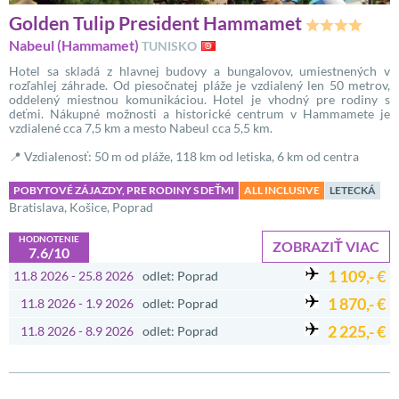
Golden Tulip President Hammamet
Nabeul (Hammamet)
TUNISKO
Hotel sa skladá z hlavnej budovy a bungalovov, umiestnených v
rozľahlej záhrade. Od piesočnatej pláže je vzdialený len 50 metrov,
oddelený miestnou komunikáciou. Hotel je vhodný pre rodiny s
deťmi. Nákupné možnosti a historické centrum v Hammamete je
vzdialené cca 7,5 km a mesto Nabeul cca 5,5 km.
📍 Vzdialenosť: 50 m od pláže, 118 km od letiska, 6 km od centra
POBYTOVÉ ZÁJAZDY, PRE RODINY S DEŤMI
ALL INCLUSIVE
LETECKÁ
Bratislava, Košice, Poprad
HODNOTENIE
ZOBRAZIŤ VIAC
7.6/10
1 109,- €
11.8 2026 - 25.8 2026
odlet: Poprad
1 870,- €
11.8 2026 - 1.9 2026
odlet: Poprad
2 225,- €
11.8 2026 - 8.9 2026
odlet: Poprad