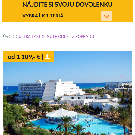
NÁJDITE SI SVOJU DOVOLENKU
VYBRAŤ KRITERIÁ
»
ÚVOD
ULTRA LAST MINUTE ODLET Z POPRADU
od 1 109,- € |