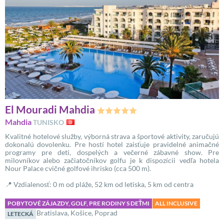
El Mouradi Mahdia
Mahdia
TUNISKO
Kvalitné hotelové služby, výborná strava a športové aktivity, zaručujú
dokonalú dovolenku. Pre hostí hotel zaisťuje pravidelné animačné
programy pre deti, dospelých a večerné zábavné show. Pre
milovníkov alebo začiatočníkov golfu je k dispozícii vedľa hotela
Nour Palace cvičné golfové ihrisko (cca 500 m).
📍 Vzdialenosť: 0 m od pláže, 52 km od letiska, 5 km od centra
POBYTOVÉ ZÁJAZDY, GOLF, PRE RODINY S DEŤMI
ALL INCLUSIVE
Bratislava, Košice, Poprad
LETECKÁ