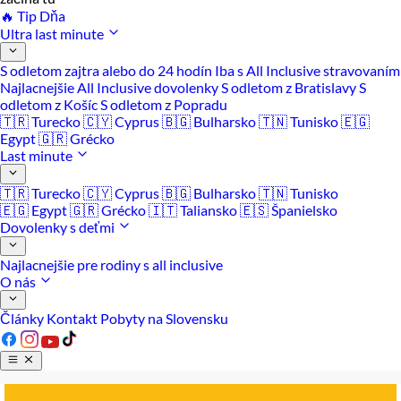
🔥 Tip Dňa
Ultra last minute
S odletom zajtra alebo do 24 hodín
Iba s All Inclusive stravovaním
Najlacnejšie All Inclusive dovolenky
S odletom z Bratislavy
S
odletom z Košíc
S odletom z Popradu
🇹🇷 Turecko
🇨🇾 Cyprus
🇧🇬 Bulharsko
🇹🇳 Tunisko
🇪🇬
Egypt
🇬🇷 Grécko
Last minute
🇹🇷 Turecko
🇨🇾 Cyprus
🇧🇬 Bulharsko
🇹🇳 Tunisko
🇪🇬 Egypt
🇬🇷 Grécko
🇮🇹 Taliansko
🇪🇸 Španielsko
Dovolenky s deťmi
Najlacnejšie pre rodiny s all inclusive
O nás
Články
Kontakt
Pobyty na Slovensku