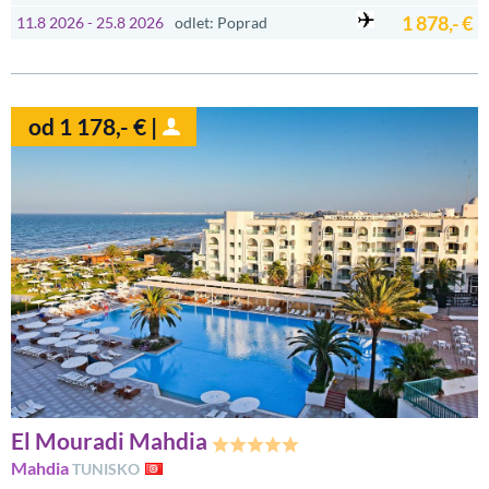
1 878,- €
11.8 2026 - 25.8 2026
odlet: Poprad
od 1 178,- € |
El Mouradi Mahdia
Mahdia
TUNISKO