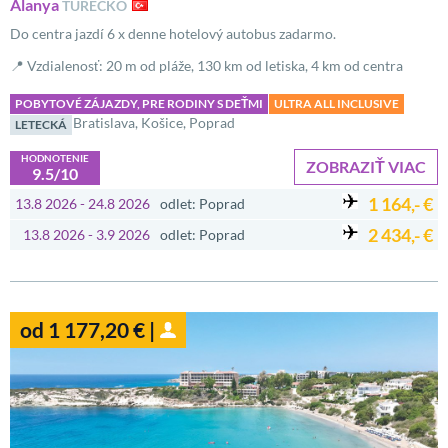
Alanya
TURECKO
Do centra jazdí 6 x denne hotelový autobus zadarmo.
📍 Vzdialenosť: 20 m od pláže, 130 km od letiska, 4 km od centra
POBYTOVÉ ZÁJAZDY, PRE RODINY S DEŤMI
ULTRA ALL INCLUSIVE
Bratislava, Košice, Poprad
LETECKÁ
HODNOTENIE
ZOBRAZIŤ VIAC
9.5/10
1 164,- €
13.8 2026 - 24.8 2026
odlet: Poprad
2 434,- €
13.8 2026 - 3.9 2026
odlet: Poprad
od 1 177,20 € |