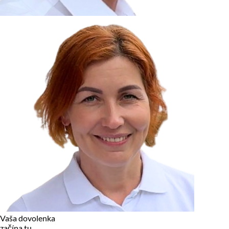
zariadení, pokiaľ sú nevyhnutne nutné pre prevádzku tejto
stránky. Pre všetky ostatné typy cookies potrebujeme vaše
povolenie.
Cookies, ktoré používame
Technické a nevyhnutné cookies
Analytické a marketingové cookies
Reklamné úložisko
Reklamné používateľské dáta
Personalizácia reklám
Odmietnuť
Povoliť vybrané
Povoliť všetko
Vaša dovolenka
začína tu