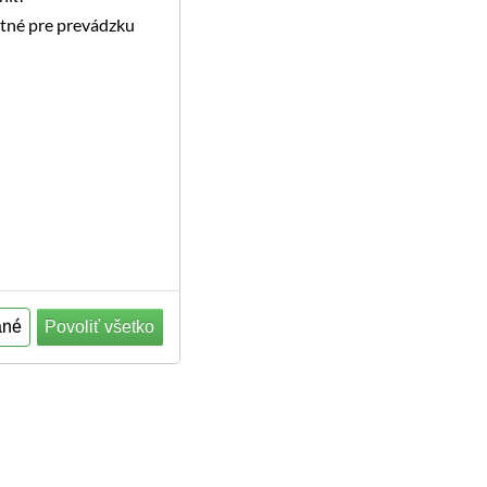
utné pre prevádzku
ané
Povoliť všetko