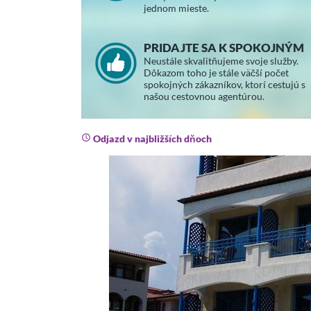
jednom mieste.
PRIDAJTE SA K SPOKOJNÝM
Neustále skvalitňujeme svoje služby.
Dôkazom toho je stále väčší počet
spokojných zákazníkov, ktorí cestujú s
našou cestovnou agentúrou.
Odjazd v najbližších dňoch