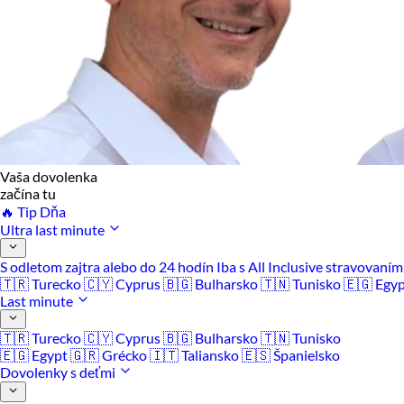
Vaša dovolenka
začína tu
🔥 Tip Dňa
Ultra last minute
S odletom zajtra alebo do 24 hodín
Iba s All Inclusive stravovaní
🇹🇷 Turecko
🇨🇾 Cyprus
🇧🇬 Bulharsko
🇹🇳 Tunisko
🇪🇬 Egy
Last minute
🇹🇷 Turecko
🇨🇾 Cyprus
🇧🇬 Bulharsko
🇹🇳 Tunisko
🇪🇬 Egypt
🇬🇷 Grécko
🇮🇹 Taliansko
🇪🇸 Španielsko
Dovolenky s deťmi