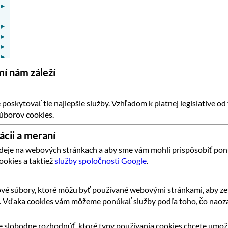
▸
▸
▸
▸
▸
▸
í nám záleží
▸
▸
▸
oskytovať tie najlepšie služby. Vzhľadom k platnej legislatíve od
úborov cookies.
▸
▸
ácii a meraní
▸
▸
 deje na webových stránkach a aby sme vám mohli prispôsobiť pon
ookies a taktiež
služby spoločnosti Google
.
▸
▾
vé súbory, ktoré môžu byť používané webovými stránkami, aby zef
k. Vďaka cookies vám môžeme ponúkať služby podľa toho, čo naoza
 slobodne rozhodnúť, ktoré typy používania cookies chcete umožn