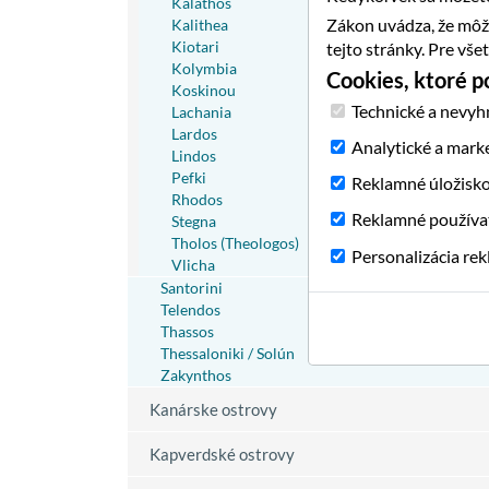
Kalathos
Zákon uvádza, že môž
Kalithea
Kiotari
tejto stránky. Pre vš
Kolymbia
Cookies, ktoré 
Koskinou
Technické a nevyh
Lachania
Lardos
Analytické a mark
Lindos
Pefki
Reklamné úložisk
Rhodos
Reklamné používa
Stegna
Tholos (Theologos)
Personalizácia re
Vlicha
Santorini
Telendos
Thassos
Thessaloniki / Solún
Zakynthos
Kanárske ostrovy
Kapverdské ostrovy