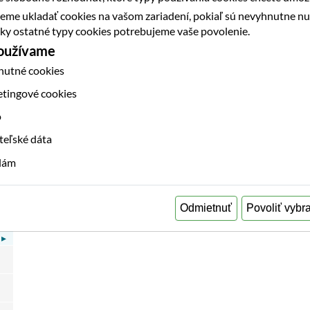
eme ukladať cookies na vašom zariadení, pokiaľ sú nevyhnutne n
etky ostatné typy cookies potrebujeme vaše povolenie.
používame
nutné cookies
etingové cookies
o
teľské dáta
klám
▸
Odmietnuť
Povoliť vybr
▸
▸