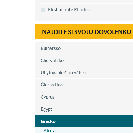
First minute Rhodos
NÁJDITE SI SVOJU DOVOLENKU
Bulharsko
Chorvátsko
Ubytovanie Chorvátsko
Čierna Hora
Cyprus
Egypt
Grécko
Atény