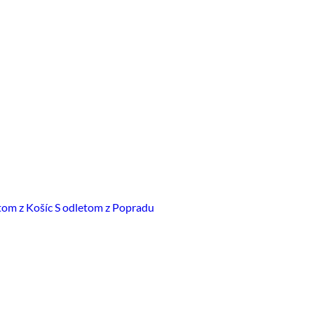
tom z Košíc
S odletom z Popradu