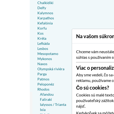
Chalkidiki
Delfy
Kalymnos
Karpathos
Kefalónia
Korfu
Kos
Na vašom súkrom
Kréta
Lefkáda
Lesbos
Chceme vám neustále p
Mesopotamo
súhlas s používaním s
Mykonos
Naxos
Viac o personaliz
Olympská riviéra
Parga
Aby sme vedeli, čo sa
Patmos
reklamu, používame c
Peloponéz
Čo sú cookies?
Rhodos
Afandou
Cookies sú malé texto
Faliraki
používateľský zážito
Ialyssos / Trianta
nájsť.
Ixia
Kedykoľvek sa môžete