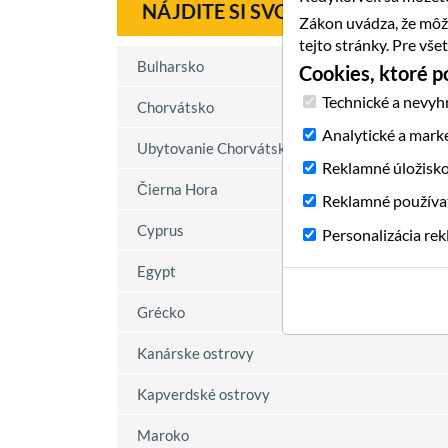
NÁJDITE SI SVOJU DOVOLENKU
Zákon uvádza, že môž
tejto stránky. Pre vš
Bulharsko
Cookies, ktoré 
Technické a nevyh
Chorvátsko
Analytické a mark
Ubytovanie Chorvátsko
Reklamné úložisk
Čierna Hora
Reklamné používa
Cyprus
Personalizácia re
Egypt
Grécko
Kanárske ostrovy
Kapverdské ostrovy
Maroko