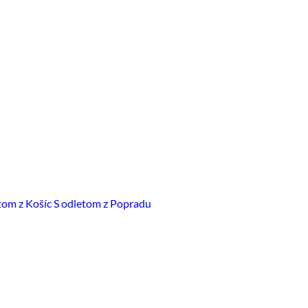
tom z Košíc
S odletom z Popradu