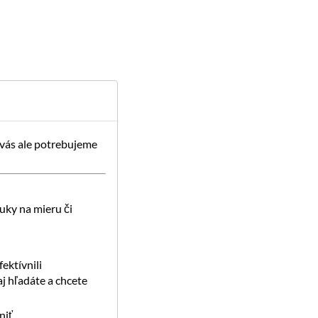
 vás ale potrebujeme
uky na mieru či
ektívnili
j hľadáte a chcete
iť.