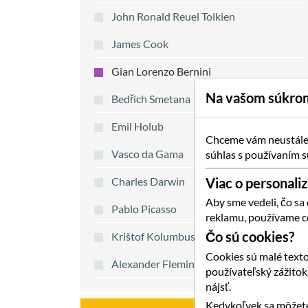
John Ronald Reuel Tolkien
James Cook
Gian Lorenzo Bernini
Na vašom súkrom
Bedřich Smetana
Emil Holub
Chceme vám neustále p
Vasco da Gama
súhlas s používaním s
Charles Darwin
Viac o personaliz
Aby sme vedeli, čo sa
Pablo Picasso
reklamu, používame c
Čo sú cookies?
Krištof Kolumbus
Cookies sú malé texto
Alexander Fleming
používateľský zážito
nájsť.
Kedykoľvek sa môžete