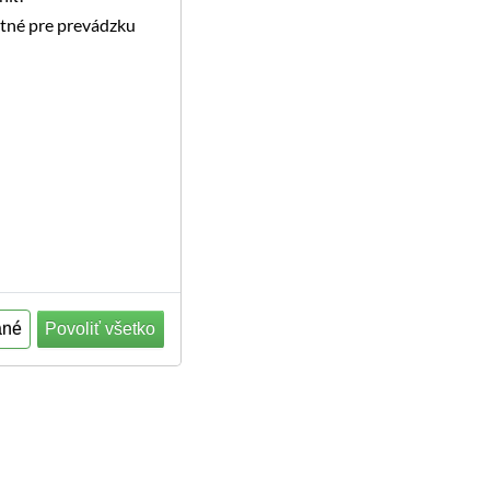
utné pre prevádzku
ané
Povoliť všetko