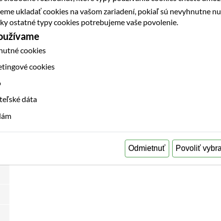
eme ukladať cookies na vašom zariadení, pokiaľ sú nevyhnutne n
etky ostatné typy cookies potrebujeme vaše povolenie.
používame
nutné cookies
etingové cookies
o
teľské dáta
klám
Odmietnuť
Povoliť vybr