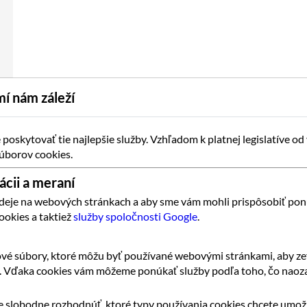
í nám záleží
oskytovať tie najlepšie služby. Vzhľadom k platnej legislatíve od
úborov cookies.
ácii a meraní
 deje na webových stránkach a aby sme vám mohli prispôsobiť pon
ookies a taktiež
služby spoločnosti Google
.
vé súbory, ktoré môžu byť používané webovými stránkami, aby zef
k. Vďaka cookies vám môžeme ponúkať služby podľa toho, čo naoza
 slobodne rozhodnúť, ktoré typy používania cookies chcete umožn