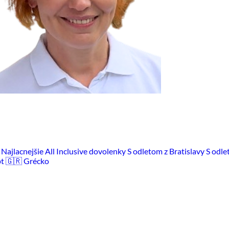
m
Najlacnejšie All Inclusive dovolenky
S odletom z Bratislavy
S odle
pt
🇬🇷 Grécko