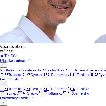
Vaša dovolenka
začína tu
🔥 Tip Dňa
Ultra last minute
S odletom zajtra alebo do 24 hodín
Iba s All Inclusive stravovaní
🇹🇷 Turecko
🇨🇾 Cyprus
🇧🇬 Bulharsko
🇹🇳 Tunisko
🇪🇬 Egy
Last minute
🇹🇷 Turecko
🇨🇾 Cyprus
🇧🇬 Bulharsko
🇹🇳 Tunisko
🇪🇬 Egypt
🇬🇷 Grécko
🇮🇹 Taliansko
🇪🇸 Španielsko
Dovolenky s deťmi