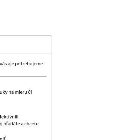
 vás ale potrebujeme
uky na mieru či
ektívnili
j hľadáte a chcete
iť.