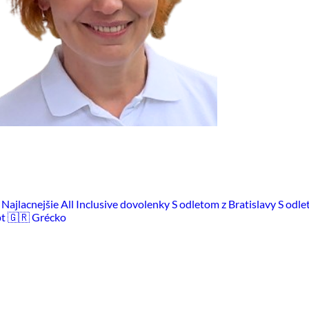
m
Najlacnejšie All Inclusive dovolenky
S odletom z Bratislavy
S odle
pt
🇬🇷 Grécko