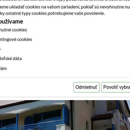
eme ukladať cookies na vašom zariadení, pokiaľ sú nevyhnutne n
etky ostatné typy cookies potrebujeme vaše povolenie.
používame
nutné cookies
etingové cookies
o
teľské dáta
klám
Odmietnuť
Povoliť vybr