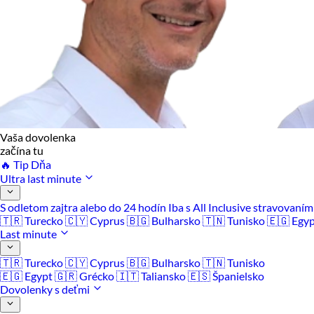
Vaša dovolenka
začína tu
🔥 Tip Dňa
Ultra last minute
S odletom zajtra alebo do 24 hodín
Iba s All Inclusive stravovaní
🇹🇷 Turecko
🇨🇾 Cyprus
🇧🇬 Bulharsko
🇹🇳 Tunisko
🇪🇬 Egy
Last minute
🇹🇷 Turecko
🇨🇾 Cyprus
🇧🇬 Bulharsko
🇹🇳 Tunisko
🇪🇬 Egypt
🇬🇷 Grécko
🇮🇹 Taliansko
🇪🇸 Španielsko
Dovolenky s deťmi