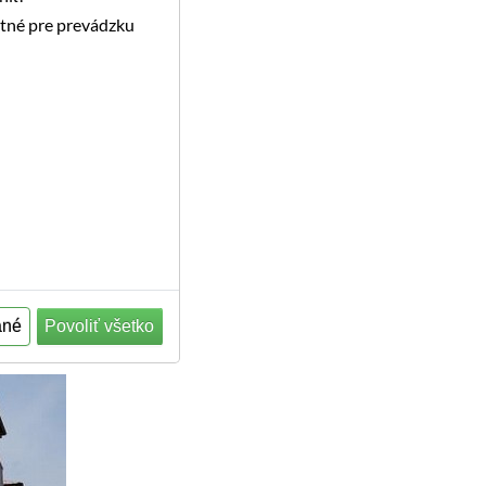
utné pre prevádzku
ané
Povoliť všetko