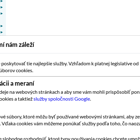
▸
▸
▸
▸
▸
▸
í nám záleží
▸
▸
▸
▸
oskytovať tie najlepšie služby. Vzhľadom k platnej legislatíve od
▸
úborov cookies.
ácii a meraní
 deje na webových stránkach a aby sme vám mohli prispôsobiť pon
ookies a taktiež
služby spoločnosti Google
.
vé súbory, ktoré môžu byť používané webovými stránkami, aby zef
k. Vďaka cookies vám môžeme ponúkať služby podľa toho, čo naoza
 slobodne rozhodnúť, ktoré typy používania cookies chcete umožn