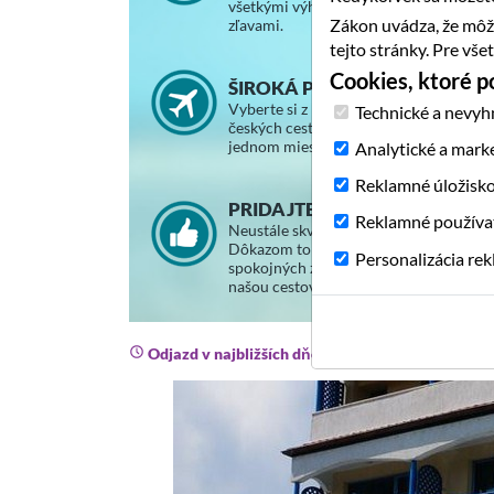
všetkými výhodami a vernostnými
Zákon uvádza, že môž
zľavami.
tejto stránky. Pre vš
Cookies, ktoré 
ŠIROKÁ PONUKA ZÁJAZDOV
Vyberte si z ponuky slovenských a
Technické a nevyh
českých cestovných kancelárií na
jednom mieste.
Analytické a mark
Reklamné úložisk
PRIDAJTE SA K SPOKOJNÝM
Reklamné používa
Neustále skvalitňujeme svoje služby.
Dôkazom toho je stále väčší počet
Personalizácia re
spokojných zákazníkov, ktorí cestujú s
našou cestovnou agentúrou.
Odjazd v najbližších dňoch