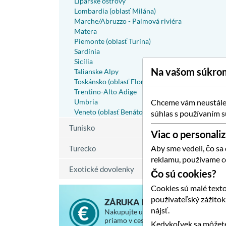
Liparské ostrovy
Lombardia (oblasť Milána)
Marche/Abruzzo - Palmová riviéra
Matera
Piemonte (oblasť Turína)
Sardínia
Sicília
Na vašom súkrom
Talianske Alpy
Toskánsko (oblasť Florencie)
Trentino-Alto Adige
Umbria
Chceme vám neustále p
Veneto (oblasť Benátok)
súhlas s používaním s
Tunisko
Viac o personaliz
Aby sme vedeli, čo sa
Turecko
reklamu, používame c
Exotické dovolenky
Čo sú cookies?
Cookies sú malé texto
používateľský zážito
ZÁRUKA NAJNIŽŠEJ CENY
nájsť.
Nakupujte u nás za rovnaké ceny, ako
priamo v cestovnej kancelárii, so
Kedykoľvek sa môžete