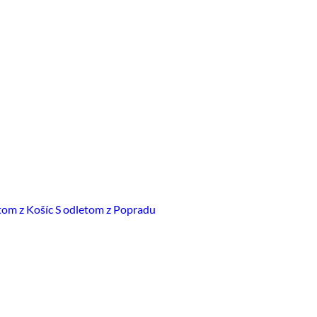
tom z Košíc
S odletom z Popradu