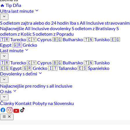
🔥 Tip Dňa
Ultra last minute
S odletom zajtra alebo do 24 hodín
Iba s All Inclusive stravovaním
Najlacnejšie All Inclusive dovolenky
S odletom z Bratislavy
S
odletom z Košíc
S odletom z Popradu
🇹🇷 Turecko
🇨🇾 Cyprus
🇧🇬 Bulharsko
🇹🇳 Tunisko
🇪🇬
Egypt
🇬🇷 Grécko
Last minute
🇹🇷 Turecko
🇨🇾 Cyprus
🇧🇬 Bulharsko
🇹🇳 Tunisko
🇪🇬 Egypt
🇬🇷 Grécko
🇮🇹 Taliansko
🇪🇸 Španielsko
Dovolenky s deťmi
Najlacnejšie pre rodiny s all inclusive
O nás
Články
Kontakt
Pobyty na Slovensku