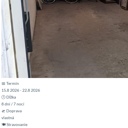
📅 Termín
15.8 2026 - 22.8 2026
🕒 Dĺžka
8 dní / 7 nocí
🛫 Doprava
vlastná
🍽 Stravovanie