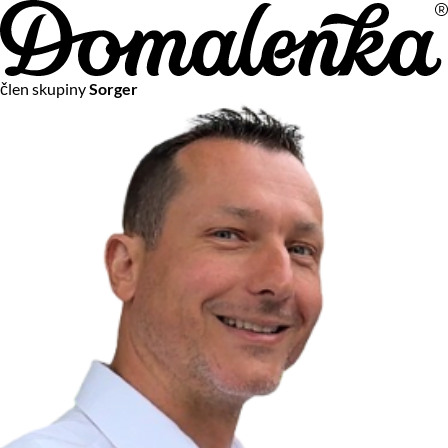
Na vašom súkromí nám záleží
člen skupiny
Sorger
Chceme vám neustále poskytovať tie najlepšie služby.
Vzhľadom k platnej legislatíve od vás ale potrebujeme súhlas
s používaním súborov cookies.
Viac o personalizácii a meraní
Aby sme vedeli, čo sa deje na webových stránkach a aby sme
vám mohli prispôsobiť ponuky na mieru či reklamu,
používame cookies a taktiež
služby spoločnosti Google
.
Čo sú cookies?
Cookies sú malé textové súbory, ktoré môžu byť používané
webovými stránkami, aby zefektívnili používateľský zážitok.
Vďaka cookies vám môžeme ponúkať služby podľa toho, čo
naozaj hľadáte a chcete nájsť.
Kedykoľvek sa môžete slobodne rozhodnúť, ktoré typy
používania cookies chcete umožniť.
Zákon uvádza, že môžeme ukladať cookies na vašom