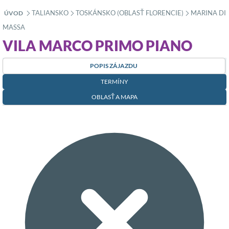
TALIANSKO
TOSKÁNSKO (OBLASŤ FLORENCIE)
MARINA DI
ÚVOD
»
»
»
MASSA
VILA MARCO PRIMO PIANO
POPIS ZÁJAZDU
TERMÍNY
OBLASŤ A MAPA