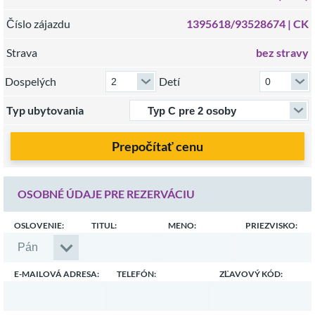
Číslo zájazdu
1395618/93528674 |
CK
Strava
bez stravy
Dospelých
Detí
Typ ubytovania
Prepočítať cenu
OSOBNÉ ÚDAJE PRE REZERVÁCIU
OSLOVENIE:
TITUL:
MENO:
PRIEZVISKO:
E-MAILOVÁ ADRESA:
TELEFÓN:
ZĽAVOVÝ KÓD: