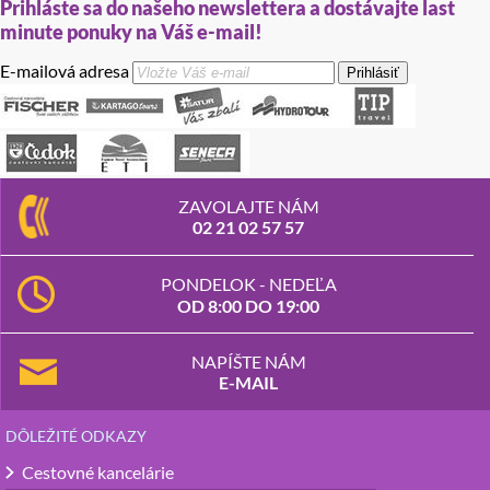
Prihláste sa do našeho newslettera a dostávajte last
minute ponuky na Váš e-mail!
E-mailová adresa
Prihlásiť
ZAVOLAJTE NÁM
02 21 02 57 57
PONDELOK - NEDEĽA
OD 8:00 DO 19:00
NAPÍŠTE NÁM
E-MAIL
DÔLEŽITÉ ODKAZY
Cestovné kancelárie