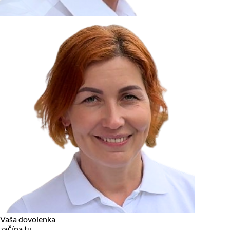
zariadení, pokiaľ sú nevyhnutne nutné pre prevádzku tejto
stránky. Pre všetky ostatné typy cookies potrebujeme vaše
povolenie.
Cookies, ktoré používame
Technické a nevyhnutné cookies
Analytické a marketingové cookies
Reklamné úložisko
Reklamné používateľské dáta
Personalizácia reklám
Odmietnuť
Povoliť vybrané
Povoliť všetko
Vaša dovolenka
začína tu