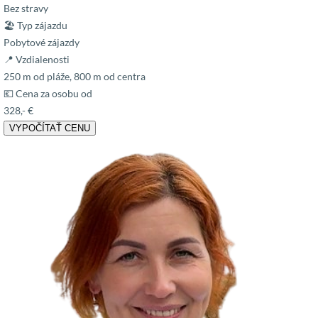
Bez stravy
🏖 Typ zájazdu
Pobytové zájazdy
📍 Vzdialenosti
250 m od pláže, 800 m od centra
💶 Cena za osobu od
328,- €
VYPOČÍTAŤ CENU