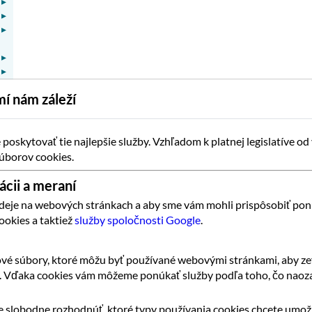
▸
▸
▸
▸
▸
▸
í nám záleží
▸
▸
▸
▸
oskytovať tie najlepšie služby. Vzhľadom k platnej legislatíve od
▸
úborov cookies.
ácii a meraní
 deje na webových stránkach a aby sme vám mohli prispôsobiť pon
ookies a taktiež
služby spoločnosti Google
.
vé súbory, ktoré môžu byť používané webovými stránkami, aby zef
k. Vďaka cookies vám môžeme ponúkať služby podľa toho, čo naoza
 slobodne rozhodnúť, ktoré typy používania cookies chcete umožn