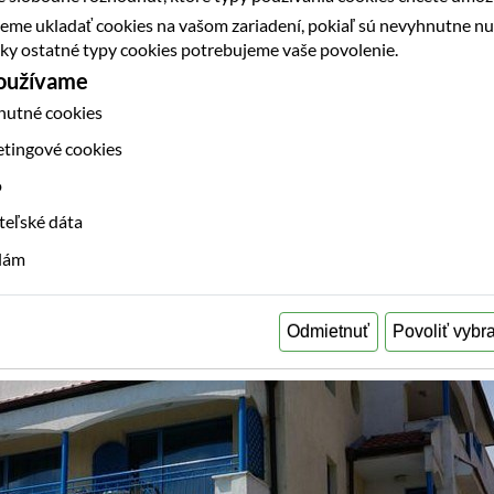
eme ukladať cookies na vašom zariadení, pokiaľ sú nevyhnutne n
etky ostatné typy cookies potrebujeme vaše povolenie.
používame
nutné cookies
etingové cookies
o
teľské dáta
klám
Odmietnuť
Povoliť vybr