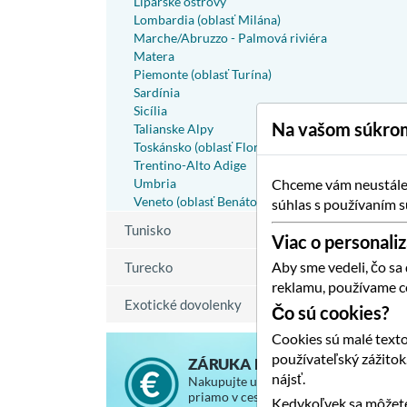
Liparské ostrovy
Lombardia (oblasť Milána)
Marche/Abruzzo - Palmová riviéra
Matera
Piemonte (oblasť Turína)
Sardínia
Sicília
Na vašom súkrom
Talianske Alpy
Toskánsko (oblasť Florencie)
Trentino-Alto Adige
Umbria
Chceme vám neustále p
Veneto (oblasť Benátok)
súhlas s používaním s
Tunisko
Viac o personaliz
Aby sme vedeli, čo sa
Turecko
reklamu, používame c
Exotické dovolenky
Čo sú cookies?
Cookies sú malé texto
používateľský zážito
ZÁRUKA NAJNIŽŠEJ CENY
nájsť.
Nakupujte u nás za rovnaké ceny, ako
priamo v cestovnej kancelárii, so
Kedykoľvek sa môžete