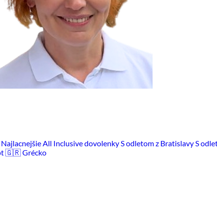
m
Najlacnejšie All Inclusive dovolenky
S odletom z Bratislavy
S odle
pt
🇬🇷 Grécko