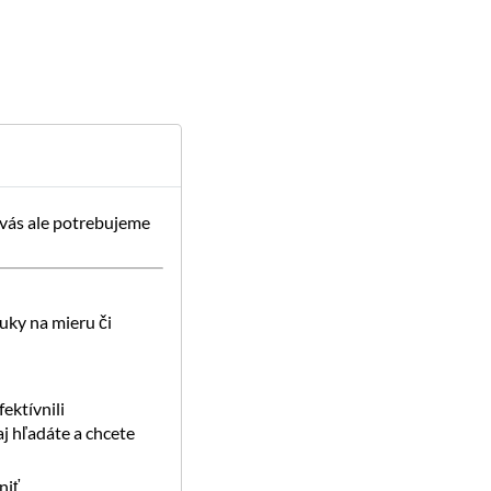
 vás ale potrebujeme
uky na mieru či
ektívnili
j hľadáte a chcete
iť.