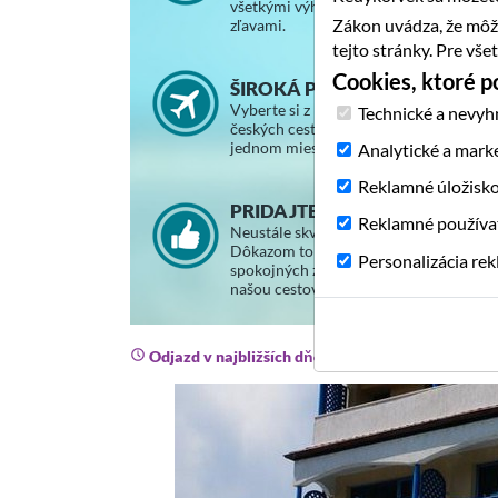
všetkými výhodami a vernostnými
Zákon uvádza, že môž
zľavami.
tejto stránky. Pre vš
Cookies, ktoré 
ŠIROKÁ PONUKA ZÁJAZDOV
Vyberte si z ponuky slovenských a
Technické a nevyh
českých cestovných kancelárií na
jednom mieste.
Analytické a mark
Reklamné úložisk
PRIDAJTE SA K SPOKOJNÝM
Reklamné používa
Neustále skvalitňujeme svoje služby.
Dôkazom toho je stále väčší počet
Personalizácia re
spokojných zákazníkov, ktorí cestujú s
našou cestovnou agentúrou.
Odjazd v najbližších dňoch