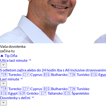
Vaša dovolenka
začína tu
🔥 Tip Dňa
Ultra last minute
S odletom zajtra alebo do 24 hodín
Iba s All Inclusive stravovaní
🇹🇷 Turecko
🇨🇾 Cyprus
🇧🇬 Bulharsko
🇹🇳 Tunisko
🇪🇬 Egy
Last minute
🇹🇷 Turecko
🇨🇾 Cyprus
🇧🇬 Bulharsko
🇹🇳 Tunisko
🇪🇬 Egypt
🇬🇷 Grécko
🇮🇹 Taliansko
🇪🇸 Španielsko
Dovolenky s deťmi