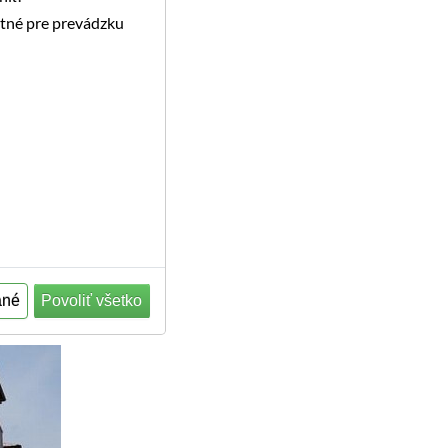
utné pre prevádzku
ané
Povoliť všetko