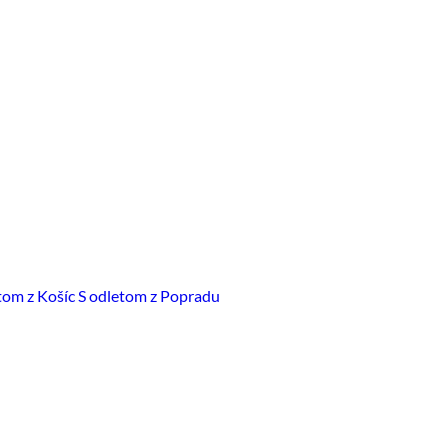
tom z Košíc
S odletom z Popradu