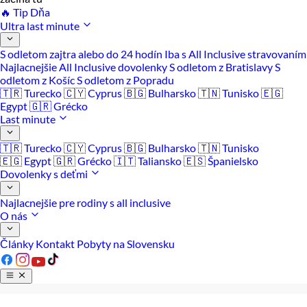
🔥 Tip Dňa
Ultra last minute
S odletom zajtra alebo do 24 hodín
Iba s All Inclusive stravovaním
Najlacnejšie All Inclusive dovolenky
S odletom z Bratislavy
S
odletom z Košíc
S odletom z Popradu
🇹🇷 Turecko
🇨🇾 Cyprus
🇧🇬 Bulharsko
🇹🇳 Tunisko
🇪🇬
Egypt
🇬🇷 Grécko
Last minute
🇹🇷 Turecko
🇨🇾 Cyprus
🇧🇬 Bulharsko
🇹🇳 Tunisko
🇪🇬 Egypt
🇬🇷 Grécko
🇮🇹 Taliansko
🇪🇸 Španielsko
Dovolenky s deťmi
Najlacnejšie pre rodiny s all inclusive
O nás
Články
Kontakt
Pobyty na Slovensku