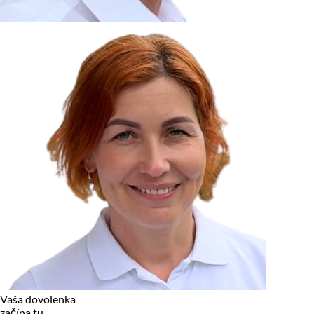
zariadení, pokiaľ sú nevyhnutne nutné pre prevádzku tejto
stránky. Pre všetky ostatné typy cookies potrebujeme vaše
povolenie.
Cookies, ktoré používame
Technické a nevyhnutné cookies
Analytické a marketingové cookies
Reklamné úložisko
Reklamné používateľské dáta
Personalizácia reklám
Odmietnuť
Povoliť vybrané
Povoliť všetko
Vaša dovolenka
začína tu