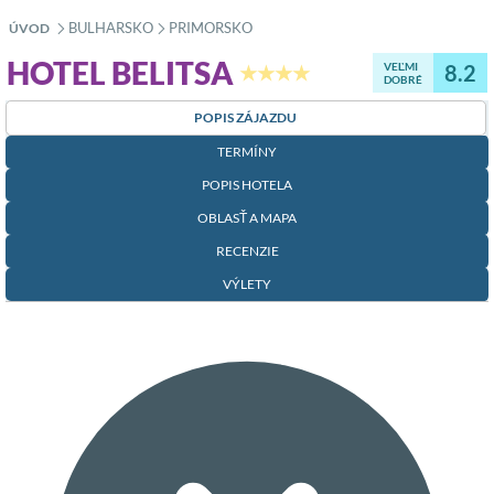
BULHARSKO
PRIMORSKO
ÚVOD
»
»
HOTEL BELITSA
VEĽMI
8.2
★★★★
DOBRÉ
POPIS ZÁJAZDU
TERMÍNY
POPIS HOTELA
OBLASŤ A MAPA
RECENZIE
VÝLETY