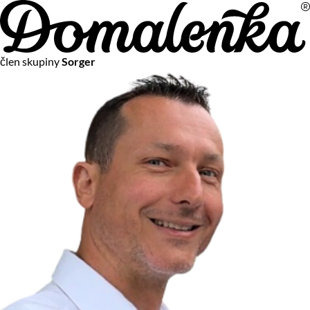
Na vašom súkromí nám záleží
člen skupiny
Sorger
Chceme vám neustále poskytovať tie najlepšie služby.
Vzhľadom k platnej legislatíve od vás ale potrebujeme súhlas
s používaním súborov cookies.
Viac o personalizácii a meraní
Aby sme vedeli, čo sa deje na webových stránkach a aby sme
vám mohli prispôsobiť ponuky na mieru či reklamu,
používame cookies a taktiež
služby spoločnosti Google
.
Čo sú cookies?
Cookies sú malé textové súbory, ktoré môžu byť používané
webovými stránkami, aby zefektívnili používateľský zážitok.
Vďaka cookies vám môžeme ponúkať služby podľa toho, čo
naozaj hľadáte a chcete nájsť.
Kedykoľvek sa môžete slobodne rozhodnúť, ktoré typy
používania cookies chcete umožniť.
Zákon uvádza, že môžeme ukladať cookies na vašom