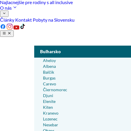
Najlacnejšie pre rodiny s all inclusive
O nás
Články
Kontakt
Pobyty na Slovensku
Bulharsko
Aheloy
Albena
Balčík
Burgas
Carevo
Čiernomorec
Djuni
Elenite
Kiten
Kranevo
Lozenec
Nesebar
Obzor