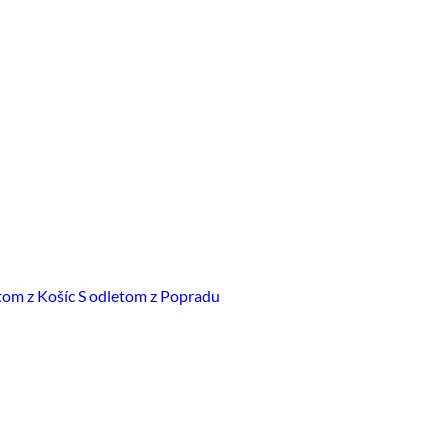
tom z Košíc
S odletom z Popradu