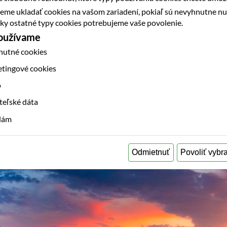
eme ukladať cookies na vašom zariadení, pokiaľ sú nevyhnutne n
etky ostatné typy cookies potrebujeme vaše povolenie.
používame
nutné cookies
etingové cookies
o
teľské dáta
klám
Odmietnuť
Povoliť vybr