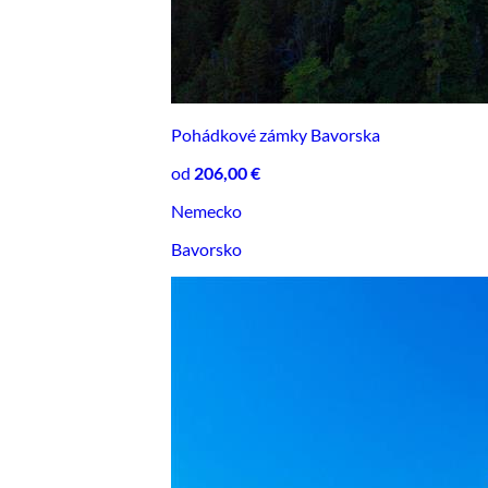
Pohádkové zámky Bavorska
od
206,00 €
Nemecko
Bavorsko