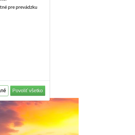
utné pre prevádzku
ané
Povoliť všetko