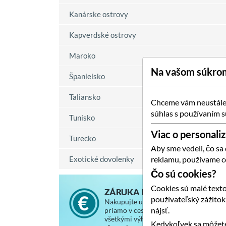
Kanárske ostrovy
Kapverdské ostrovy
Maroko
Na vašom súkrom
Španielsko
Taliansko
Chceme vám neustále p
súhlas s používaním s
Tunisko
Viac o personaliz
Turecko
Aby sme vedeli, čo sa
Exotické dovolenky
reklamu, používame c
Čo sú cookies?
Cookies sú malé texto
ZÁRUKA NAJNIŽŠEJ CENY
používateľský zážito
Nakupujte u nás za rovnaké ceny, ako
nájsť.
priamo v cestovnej kancelárii, so
všetkými výhodami a vernostnými
Kedykoľvek sa môžete