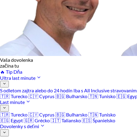
Vaša dovolenka
začína tu
🔥 Tip Dňa
Ultra last minute
S odletom zajtra alebo do 24 hodín
Iba s All Inclusive stravovaní
🇹🇷 Turecko
🇨🇾 Cyprus
🇧🇬 Bulharsko
🇹🇳 Tunisko
🇪🇬 Egy
Last minute
🇹🇷 Turecko
🇨🇾 Cyprus
🇧🇬 Bulharsko
🇹🇳 Tunisko
🇪🇬 Egypt
🇬🇷 Grécko
🇮🇹 Taliansko
🇪🇸 Španielsko
Dovolenky s deťmi