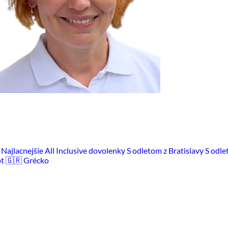
m
Najlacnejšie All Inclusive dovolenky
S odletom z Bratislavy
S odle
pt
🇬🇷 Grécko