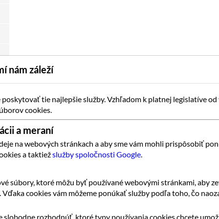
í nám záleží
oskytovať tie najlepšie služby. Vzhľadom k platnej legislatíve od
úborov cookies.
ácii a meraní
 deje na webových stránkach a aby sme vám mohli prispôsobiť pon
ookies a taktiež
služby spoločnosti Google
.
vé súbory, ktoré môžu byť používané webovými stránkami, aby zef
k. Vďaka cookies vám môžeme ponúkať služby podľa toho, čo naoza
 slobodne rozhodnúť, ktoré typy používania cookies chcete umožn