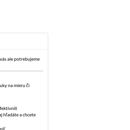
 vás ale potrebujeme
uky na mieru či
ektívnili
j hľadáte a chcete
iť.