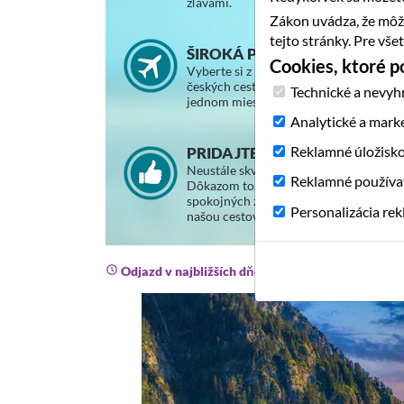
zľavami.
Zákon uvádza, že môž
tejto stránky. Pre vš
ŠIROKÁ PONUKA ZÁJAZDOV
Cookies, ktoré 
Vyberte si z ponuky slovenských a
českých cestovných kancelárií na
Technické a nevyh
jednom mieste.
Analytické a mark
Reklamné úložisk
PRIDAJTE SA K SPOKOJNÝM
Neustále skvalitňujeme svoje služby.
Reklamné používa
Dôkazom toho je stále väčší počet
spokojných zákazníkov, ktorí cestujú s
Personalizácia re
našou cestovnou agentúrou.
Odjazd v najbližších dňoch