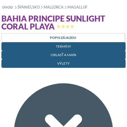
ŠPANIELSKO
MALLORCA
MAGALLUF
ÚVOD
»
»
»
BAHIA PRINCIPE SUNLIGHT
CORAL PLAYA
★★★★
POPIS ZÁJAZDU
TERMÍNY
OBLASŤ A MAPA
VÝLETY