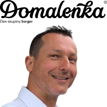
Na vašom súkromí nám záleží
člen skupiny
Sorger
Chceme vám neustále poskytovať tie najlepšie služby.
Vzhľadom k platnej legislatíve od vás ale potrebujeme súhlas
s používaním súborov cookies.
Viac o personalizácii a meraní
Aby sme vedeli, čo sa deje na webových stránkach a aby sme
vám mohli prispôsobiť ponuky na mieru či reklamu,
používame cookies a taktiež
služby spoločnosti Google
.
Čo sú cookies?
Cookies sú malé textové súbory, ktoré môžu byť používané
webovými stránkami, aby zefektívnili používateľský zážitok.
Vďaka cookies vám môžeme ponúkať služby podľa toho, čo
naozaj hľadáte a chcete nájsť.
Kedykoľvek sa môžete slobodne rozhodnúť, ktoré typy
používania cookies chcete umožniť.
Zákon uvádza, že môžeme ukladať cookies na vašom