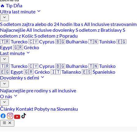
🔥 Tip Dňa
Ultra last minute
S odletom zajtra alebo do 24 hodín
Iba s All Inclusive stravovaním
Najlacnejšie All Inclusive dovolenky
S odletom z Bratislavy
S
odletom z Košíc
S odletom z Popradu
🇹🇷 Turecko
🇨🇾 Cyprus
🇧🇬 Bulharsko
🇹🇳 Tunisko
🇪🇬
Egypt
🇬🇷 Grécko
Last minute
🇹🇷 Turecko
🇨🇾 Cyprus
🇧🇬 Bulharsko
🇹🇳 Tunisko
🇪🇬 Egypt
🇬🇷 Grécko
🇮🇹 Taliansko
🇪🇸 Španielsko
Dovolenky s deťmi
Najlacnejšie pre rodiny s all inclusive
O nás
Články
Kontakt
Pobyty na Slovensku