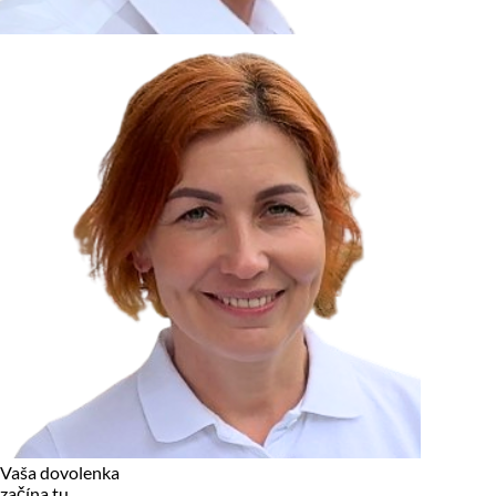
zariadení, pokiaľ sú nevyhnutne nutné pre prevádzku tejto
stránky. Pre všetky ostatné typy cookies potrebujeme vaše
povolenie.
Cookies, ktoré používame
Technické a nevyhnutné cookies
Analytické a marketingové cookies
Reklamné úložisko
Reklamné používateľské dáta
Personalizácia reklám
Odmietnuť
Povoliť vybrané
Povoliť všetko
Vaša dovolenka
začína tu