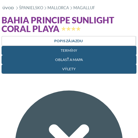
ŠPANIELSKO
MALLORCA
MAGALLUF
ÚVOD
»
»
»
BAHIA PRINCIPE SUNLIGHT
CORAL PLAYA
★★★★
POPIS ZÁJAZDU
TERMÍNY
OBLASŤ A MAPA
VÝLETY