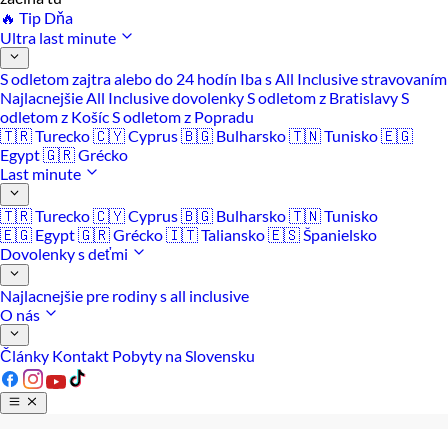
🔥 Tip Dňa
Ultra last minute
S odletom zajtra alebo do 24 hodín
Iba s All Inclusive stravovaním
Najlacnejšie All Inclusive dovolenky
S odletom z Bratislavy
S
odletom z Košíc
S odletom z Popradu
🇹🇷 Turecko
🇨🇾 Cyprus
🇧🇬 Bulharsko
🇹🇳 Tunisko
🇪🇬
Egypt
🇬🇷 Grécko
Last minute
🇹🇷 Turecko
🇨🇾 Cyprus
🇧🇬 Bulharsko
🇹🇳 Tunisko
🇪🇬 Egypt
🇬🇷 Grécko
🇮🇹 Taliansko
🇪🇸 Španielsko
Dovolenky s deťmi
Najlacnejšie pre rodiny s all inclusive
O nás
Články
Kontakt
Pobyty na Slovensku