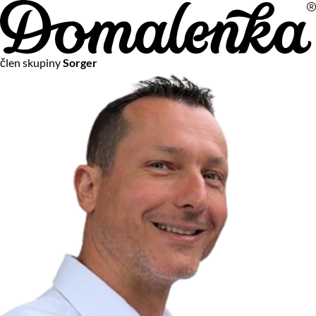
Na vašom súkromí nám záleží
člen skupiny
Sorger
Chceme vám neustále poskytovať tie najlepšie služby.
Vzhľadom k platnej legislatíve od vás ale potrebujeme súhlas
s používaním súborov cookies.
Viac o personalizácii a meraní
Aby sme vedeli, čo sa deje na webových stránkach a aby sme
vám mohli prispôsobiť ponuky na mieru či reklamu,
používame cookies a taktiež
služby spoločnosti Google
.
Čo sú cookies?
Cookies sú malé textové súbory, ktoré môžu byť používané
webovými stránkami, aby zefektívnili používateľský zážitok.
Vďaka cookies vám môžeme ponúkať služby podľa toho, čo
naozaj hľadáte a chcete nájsť.
Kedykoľvek sa môžete slobodne rozhodnúť, ktoré typy
používania cookies chcete umožniť.
Zákon uvádza, že môžeme ukladať cookies na vašom