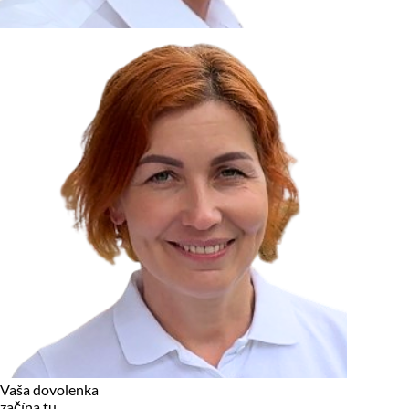
zariadení, pokiaľ sú nevyhnutne nutné pre prevádzku tejto
stránky. Pre všetky ostatné typy cookies potrebujeme vaše
povolenie.
Cookies, ktoré používame
Technické a nevyhnutné cookies
Analytické a marketingové cookies
Reklamné úložisko
Reklamné používateľské dáta
Personalizácia reklám
Odmietnuť
Povoliť vybrané
Povoliť všetko
Vaša dovolenka
začína tu