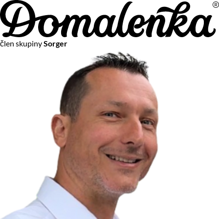
Na vašom súkromí nám záleží
člen skupiny
Sorger
Chceme vám neustále poskytovať tie najlepšie služby.
Vzhľadom k platnej legislatíve od vás ale potrebujeme súhlas
s používaním súborov cookies.
Viac o personalizácii a meraní
Aby sme vedeli, čo sa deje na webových stránkach a aby sme
vám mohli prispôsobiť ponuky na mieru či reklamu,
používame cookies a taktiež
služby spoločnosti Google
.
Čo sú cookies?
Cookies sú malé textové súbory, ktoré môžu byť používané
webovými stránkami, aby zefektívnili používateľský zážitok.
Vďaka cookies vám môžeme ponúkať služby podľa toho, čo
naozaj hľadáte a chcete nájsť.
Kedykoľvek sa môžete slobodne rozhodnúť, ktoré typy
používania cookies chcete umožniť.
Zákon uvádza, že môžeme ukladať cookies na vašom