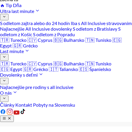
🔥 Tip Dňa
Ultra last minute
S odletom zajtra alebo do 24 hodín
Iba s All Inclusive stravovaním
Najlacnejšie All Inclusive dovolenky
S odletom z Bratislavy
S
odletom z Košíc
S odletom z Popradu
🇹🇷 Turecko
🇨🇾 Cyprus
🇧🇬 Bulharsko
🇹🇳 Tunisko
🇪🇬
Egypt
🇬🇷 Grécko
Last minute
🇹🇷 Turecko
🇨🇾 Cyprus
🇧🇬 Bulharsko
🇹🇳 Tunisko
🇪🇬 Egypt
🇬🇷 Grécko
🇮🇹 Taliansko
🇪🇸 Španielsko
Dovolenky s deťmi
Najlacnejšie pre rodiny s all inclusive
O nás
Články
Kontakt
Pobyty na Slovensku