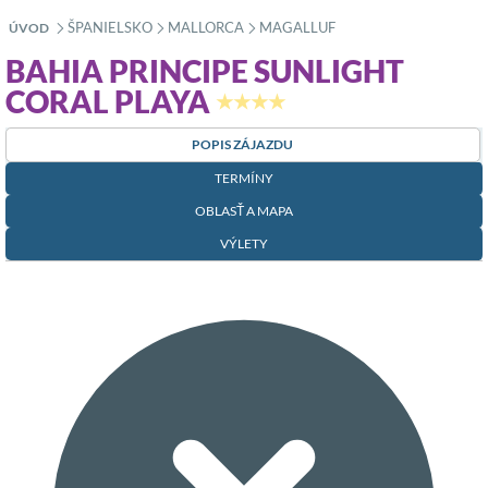
ŠPANIELSKO
MALLORCA
MAGALLUF
ÚVOD
»
»
»
BAHIA PRINCIPE SUNLIGHT
CORAL PLAYA
★★★★
POPIS ZÁJAZDU
TERMÍNY
OBLASŤ A MAPA
VÝLETY