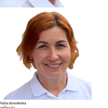
zariadení, pokiaľ sú nevyhnutne nutné pre prevádzku tejto
stránky. Pre všetky ostatné typy cookies potrebujeme vaše
povolenie.
Cookies, ktoré používame
Technické a nevyhnutné cookies
Analytické a marketingové cookies
Reklamné úložisko
Reklamné používateľské dáta
Personalizácia reklám
Odmietnuť
Povoliť vybrané
Povoliť všetko
Vaša dovolenka
začína tu