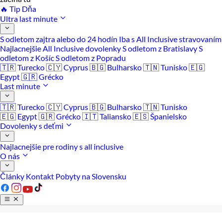
🔥 Tip Dňa
Ultra last minute
S odletom zajtra alebo do 24 hodín
Iba s All Inclusive stravovaním
Najlacnejšie All Inclusive dovolenky
S odletom z Bratislavy
S
odletom z Košíc
S odletom z Popradu
🇹🇷 Turecko
🇨🇾 Cyprus
🇧🇬 Bulharsko
🇹🇳 Tunisko
🇪🇬
Egypt
🇬🇷 Grécko
Last minute
🇹🇷 Turecko
🇨🇾 Cyprus
🇧🇬 Bulharsko
🇹🇳 Tunisko
🇪🇬 Egypt
🇬🇷 Grécko
🇮🇹 Taliansko
🇪🇸 Španielsko
Dovolenky s deťmi
Najlacnejšie pre rodiny s all inclusive
O nás
Články
Kontakt
Pobyty na Slovensku