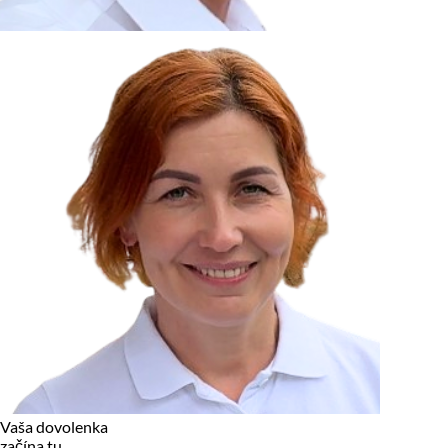
zariadení, pokiaľ sú nevyhnutne nutné pre prevádzku tejto
stránky. Pre všetky ostatné typy cookies potrebujeme vaše
povolenie.
Cookies, ktoré používame
Technické a nevyhnutné cookies
Analytické a marketingové cookies
Reklamné úložisko
Reklamné používateľské dáta
Personalizácia reklám
Odmietnuť
Povoliť vybrané
Povoliť všetko
Vaša dovolenka
začína tu