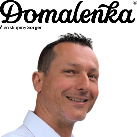
Na vašom súkromí nám záleží
člen skupiny
Sorger
Chceme vám neustále poskytovať tie najlepšie služby.
Vzhľadom k platnej legislatíve od vás ale potrebujeme súhlas
s používaním súborov cookies.
Viac o personalizácii a meraní
Aby sme vedeli, čo sa deje na webových stránkach a aby sme
vám mohli prispôsobiť ponuky na mieru či reklamu,
používame cookies a taktiež
služby spoločnosti Google
.
Čo sú cookies?
Cookies sú malé textové súbory, ktoré môžu byť používané
webovými stránkami, aby zefektívnili používateľský zážitok.
Vďaka cookies vám môžeme ponúkať služby podľa toho, čo
naozaj hľadáte a chcete nájsť.
Kedykoľvek sa môžete slobodne rozhodnúť, ktoré typy
používania cookies chcete umožniť.
Zákon uvádza, že môžeme ukladať cookies na vašom