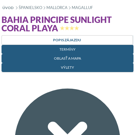
ŠPANIELSKO
MALLORCA
MAGALLUF
ÚVOD
»
»
»
BAHIA PRINCIPE SUNLIGHT
CORAL PLAYA
★★★★
POPIS ZÁJAZDU
TERMÍNY
OBLASŤ A MAPA
VÝLETY