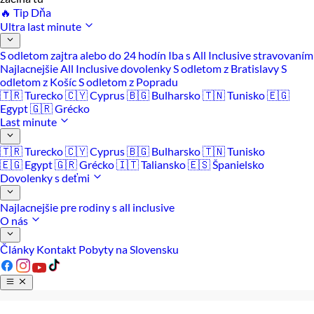
🔥 Tip Dňa
Ultra last minute
S odletom zajtra alebo do 24 hodín
Iba s All Inclusive stravovaním
Najlacnejšie All Inclusive dovolenky
S odletom z Bratislavy
S
odletom z Košíc
S odletom z Popradu
🇹🇷 Turecko
🇨🇾 Cyprus
🇧🇬 Bulharsko
🇹🇳 Tunisko
🇪🇬
Egypt
🇬🇷 Grécko
Last minute
🇹🇷 Turecko
🇨🇾 Cyprus
🇧🇬 Bulharsko
🇹🇳 Tunisko
🇪🇬 Egypt
🇬🇷 Grécko
🇮🇹 Taliansko
🇪🇸 Španielsko
Dovolenky s deťmi
Najlacnejšie pre rodiny s all inclusive
O nás
Články
Kontakt
Pobyty na Slovensku