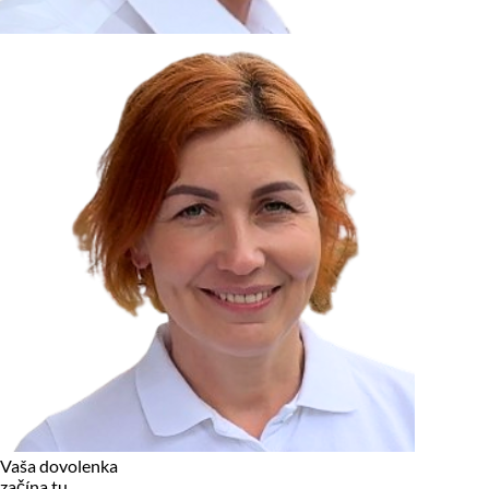
zariadení, pokiaľ sú nevyhnutne nutné pre prevádzku tejto
stránky. Pre všetky ostatné typy cookies potrebujeme vaše
povolenie.
Cookies, ktoré používame
Technické a nevyhnutné cookies
Analytické a marketingové cookies
Reklamné úložisko
Reklamné používateľské dáta
Personalizácia reklám
Odmietnuť
Povoliť vybrané
Povoliť všetko
Vaša dovolenka
začína tu