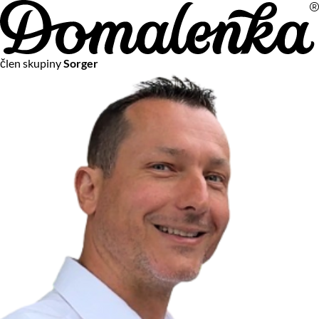
Na vašom súkromí nám záleží
člen skupiny
Sorger
Chceme vám neustále poskytovať tie najlepšie služby.
Vzhľadom k platnej legislatíve od vás ale potrebujeme súhlas
s používaním súborov cookies.
Viac o personalizácii a meraní
Aby sme vedeli, čo sa deje na webových stránkach a aby sme
vám mohli prispôsobiť ponuky na mieru či reklamu,
používame cookies a taktiež
služby spoločnosti Google
.
Čo sú cookies?
Cookies sú malé textové súbory, ktoré môžu byť používané
webovými stránkami, aby zefektívnili používateľský zážitok.
Vďaka cookies vám môžeme ponúkať služby podľa toho, čo
naozaj hľadáte a chcete nájsť.
Kedykoľvek sa môžete slobodne rozhodnúť, ktoré typy
používania cookies chcete umožniť.
Zákon uvádza, že môžeme ukladať cookies na vašom