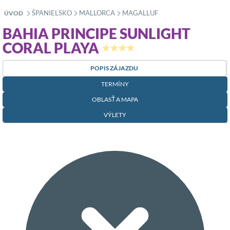
ŠPANIELSKO
MALLORCA
MAGALLUF
ÚVOD
»
»
»
BAHIA PRINCIPE SUNLIGHT
CORAL PLAYA
★★★★
POPIS ZÁJAZDU
TERMÍNY
OBLASŤ A MAPA
VÝLETY